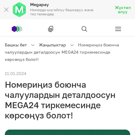
Megapay
Жүктөп
Номерди ыңгайлуу башкаруу жана
алуу
тез төлөмдөр
Рус
/
Кырг
Башкы бет
Жаңылыктар
Номериңиз боюнча
чалуулардын деталдоосун MEGA24 тиркемесинде
Жеке кардарларга
көрсөңүз болот!
11.01.2024
Жеке кардарларга
Байланыш
Номериңиз боюнча
Ишкердик үчүн
чалуулардын деталдоосун
MEGA24 тиркемесинде
Тарифтер
Акциялар
Роуминг
көрсөңүз болот!