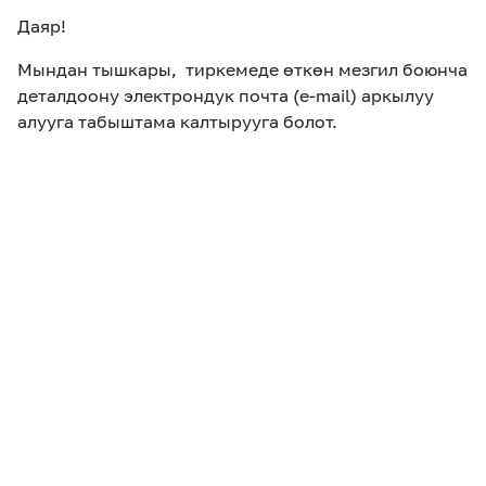
Даяр!
Мындан тышкары, тиркемеде өткөн мезгил боюнча
деталдоону электрондук почта (e-mail) аркылуу
алууга табыштама калтырууга болот.