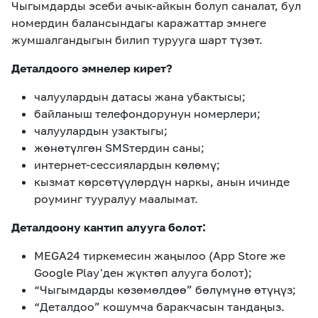
Чыгымдарды эсеби ачык-айкын болуп саналат, бул
номердин балансындагы каражаттар эмнеге
жумшалгандыгын билип турууга шарт түзөт.
Деталдоого эмнелер кирет?
чалуулардын датасы жана убактысы;
байланыш телефондорунун номерлери;
чалуулардын узактыгы;
жөнөтүлгөн SMSтердин саны;
интернет-сессиялардын көлөмү;
кызмат көрсөтүүлөрдүн наркы, анын ичинде
роуминг тууралуу маалымат.
Деталдоону кантип алууга болот:
MEGA24 тиркемесин жаңылоо (App Store же
Google Play'ден жүктөп алууга болот);
“Чыгымдарды көзөмөлдөө” бөлүмүнө өтүңүз;
“Деталдоо” кошумча баракчасын тандаңыз.