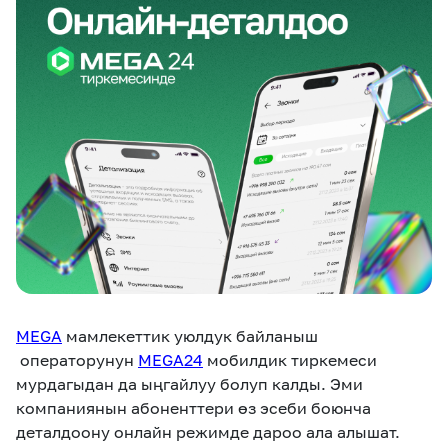
eSIM
M2M
Кызматтар
Компания
Кызматтар
Көңүл ачуучу
Соц. тармактар
Кызмат көрсөтүүлөр
Биз жөнүндө
Жаңылыктар
MEGAда иште
Чалуулар жана
Номерди тандоо
SIM жеткирүү
SMS
MEGA
мамлекеттик уюлдук байланыш
Офис картасы
MegaTV
MegaPay
MegaKassa
Өнөктөштөргө
жана каптоо
операторунун
MEGA24
мобилдик тиркемеси
мурдагыдан да ыңгайлуу болуп калды. Эми
компаниянын абоненттери өз эсеби боюнча
деталдоону онлайн режимде дароо ала алышат.