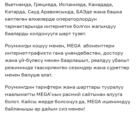
Вьетнамда, Грецияда, Испанияда, Канадада,
Катарда, Сауд Аравиясында, БАЭде жана башка
көптөгөн өлкөлөрдө операторлордун
тармактарында интернетке болгон жагымдуу
бааларды колдонууга шарт түзөт.
Роумингди кошуу менен, MEGA абоненттери
интернет-трафикти гана үнөмдөбөстөн, достору
жана үй-бүлөсү менен баарлашып, реалдуу убакыт
режиминде таасирленген сезимдер жана сүрөттөр
менен бөлүшө алат.
Роумингдин тарифтери жана шарттары тууралуу
маалыматты MEGA’нын расмий сайтынан алууга
болот. Кайсы жерде болсоңуз да, MEGA ишенимдүү
байланышы ар дайым сиз менен!