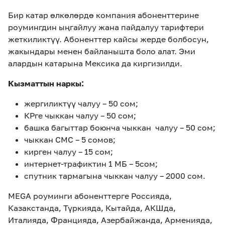
Бир катар өлкөлөрдө компания абоненттерине
роумингдин ыңгайлуу жана пайдалуу тарифтери
жеткиликтүү. Абоненттер кайсы жерде болбосун,
жакындары менен байланышта боло алат. Эми
алардын катарына Мексика да киргизилди.
Кызматтын наркы:
жергиликтүү чалуу – 50 сом;
КРге чыккан чалуу – 50 сом;
башка багыттар боюнча чыккан чалуу – 50 сом;
чыккан СМС – 5 сомов;
кирген чалуу – 15 сом;
интернет-трафиктин 1 МБ – 5сом;
спутник тармагына чыккан чалуу – 2000 сом.
MEGA роуминги абоненттерге Россияда,
Казакстанда, Түркияда, Кытайда, АКШда,
Италияда, Францияда, Азербайжанда, Арменияда,