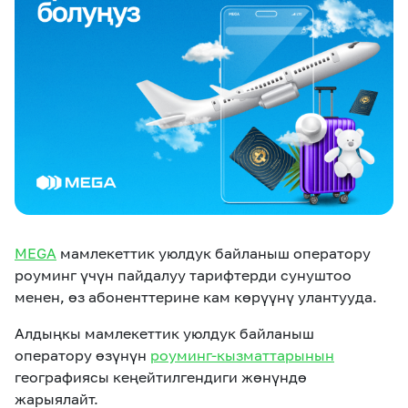
eSIM
M2M
Кызматтар
Компания
Кызматтар
Көңүл ачуучу
Соц. тармактар
Кызмат көрсөтүүлөр
Биз жөнүндө
Жаңылыктар
MEGAда иште
Чалуулар жана
MEGA
мамлекеттик уюлдук байланыш оператору
Номерди тандоо
SIM жеткирүү
SMS
роуминг үчүн пайдалуу тарифтерди сунуштоо
менен, өз абоненттерине кам көрүүнү улантууда.
Офис картасы
MegaTV
MegaPay
MegaKassa
Өнөктөштөргө
жана каптоо
Алдыңкы мамлекеттик уюлдук байланыш
оператору өзүнүн
роуминг-кызматтарынын
географиясы кеңейтилгендиги жөнүндө
жарыялайт.