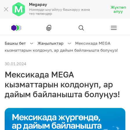
Megapay
Жүктөп
Номерди ыңгайлуу башкаруу жана
алуу
тез төлөмдөр
Рус
/
Кырг
Башкы бет
Жаңылыктар
Мексикада MEGA
кызматтарын колдонуп, ар дайым байланышта болуңуз!
Жеке кардарларга
30.01.2024
Мексикада MEGA
Жеке кардарларга
Байланыш
кызматтарын колдонуп, ар
Ишкердик үчүн
дайым байланышта болуңуз!
Тарифтер
Акциялар
Роуминг