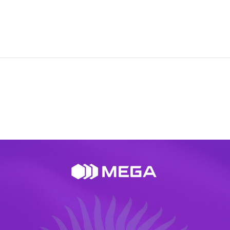
Акциялар
M2M