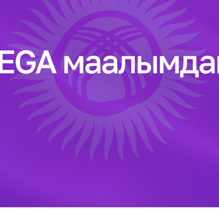
Көңүл ачуучу
Жаңылыктар
Номерди тандоо
MegaPay
Офис картасы жана каптоо