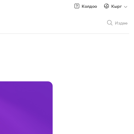
Колдоо
Кырг
Издөө
Рус
/
Кырг
Роуминг