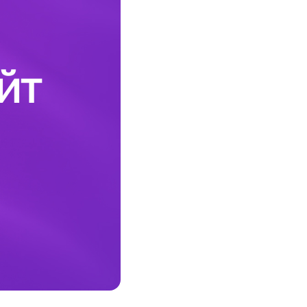
Соц. тармактар
MEGAда иште
SIM жеткирүү
MegaKassa