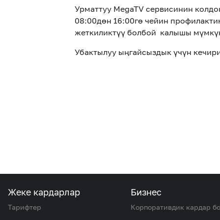
Урматтуу MegaTV сервисинин колдон
08:00дөн 16:00гө чейин профилакти
жеткиликтүү болбой калышы мүмкү
Убактылуу ыңгайсыздык үчүн кечир
Жеке кардарлар
Бизнес
Тарифтер
Корпоративдик кардар б