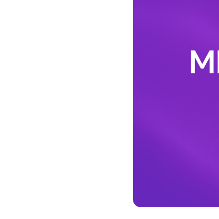
Кызматтар
Компания
Кызматтар
Кызмат көрсөтүүлөр
Биз жөнүндө
Чалуулар жана SMS
MegaTV
Өнөктөштөргө