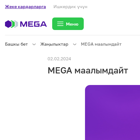
Жеке кардарларга
Ишкердик үчүн
Меню
Башкы бет
Жаңылыктар
MEGA маалымдайт
Жеке кардарларга
02.02.2024
MEGA маалымдайт
Жеке кардарларга
Байланыш
Ишкердик үчүн
Тарифтер
eSIM