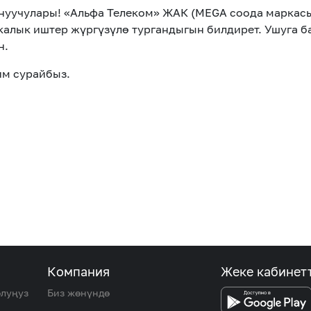
уучулары! «Альфа Телеком» ЖАК (MEGA соода маркасы)
калык иштер жүргүзүлө тургандыгын билдирет. Ушуга 
н.
им сурайбыз.
Компания
Жеке кабинет
олуңуз
Биз жөнүндө