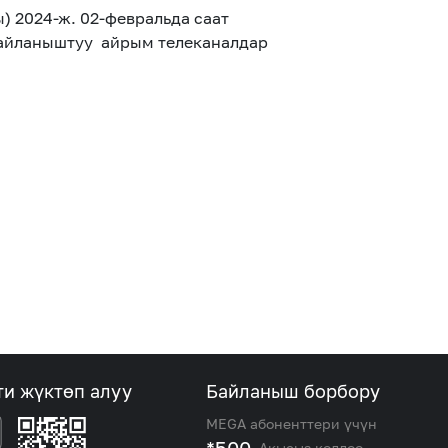
 2024-ж. 02-февральда саат
байланыштуу айрым телеканалдар
ти жүктөп алуу
Байланыш борбору
MEGA абоненттери үчүн
Акысыз колдоо