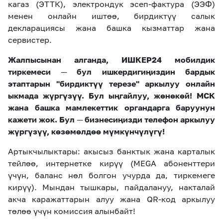
кагаз (ЭТТК), электрондук эсеп-фактура (ЭЭФ)
менен онлайн иштөө, бирдиктүү салык
декларациясы жана башка кызматтар жана
сервистер.
Жалпысынан алганда, ИШКЕР24 мобилдик
тиркемеси ─ бул ишкердигиңиздин бардык
этаптарын "бирдиктүү терезе" аркылуу онлайн
ыкмада жүргүзүү. Бул ыңгайлуу, жөнөкөй! МСК
жана башка мамлекеттик органдарга баруунун
кажети жок. Бул ─ бизнесиңизди телефон аркылуу
жүргүзүү, көзөмөлдөө мүмкүнчүлүгү!
Артыкчылыктары: акысыз банктык жана карталык
тейлөө, интернетке кирүү (
MEGA
абоненттери
үчүн, баланс нөл болгон учурда да, тиркемеге
кирүү). Мындан тышкары, пайдалануу, накталай
акча каражаттарын алуу жана
QR
-код аркылуу
төлөө үчүн комиссия алынбайт!