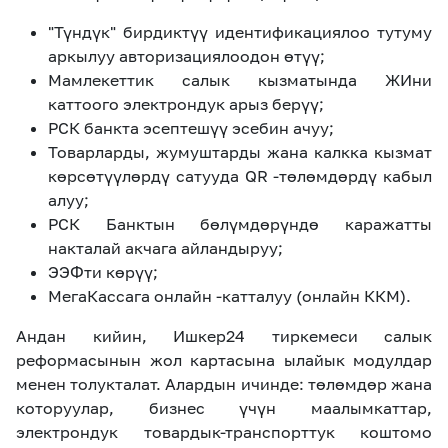
"Түндүк" бирдиктүү идентификациялоо тутуму
аркылуу авторизациялоодон өтүү;
Мамлекеттик салык кызматында ЖИни
каттоого электрондук арыз берүү;
РСК банкта эсептешүү эсебин ачуу;
Товарларды, жумуштарды жана калкка кызмат
көрсөтүүлөрдү сатууда
QR
-төлөмдөрдү кабыл
алуу;
РСК Банктын бөлүмдөрүндө каражатты
накталай акчага айландыруу;
ЭЭФти көрүү;
МегаКассага онлайн -катталуу (онлайн ККМ).
Андан кийин, Ишкер24 тиркемеси салык
реформасынын жол картасына ылайык модулдар
менен толукталат. Алардын ичинде: төлөмдөр жана
которуулар, бизнес үчүн маалымкаттар,
электрондук товардык-транспорттук коштомо