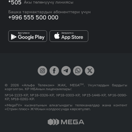
Номерди тандоо
*505
Акы төлөнүүчү линиясы
Корпоративдик жана VIP кардарлар менен иштөө
MEGAда иште
боюнча бөлүмдүн кызматкерлеринин байланыш
Башка тармактардын абоненттери үчүн
маалыматтары.
+996 555 500 000
Өнөктөштөргө
MEGA бренди
СМ
© 2026 «Альфа Телеком» ЖАК, MEGA
. Укуктардын бардыгы
корголгон. КР МБАнын лицензиялары:
№14-1133-КР, №18-0326-КР, №18-0303-КР, №15-1446-КР, №16-0090-
КР, №18-0261-КР.
«MegaTV» кызматынын алкагындагы телеканалдар жана контент
«Стрим плюс» ЖЧКнын колдоосунда көрсөтүлөт.