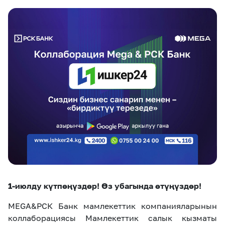
eSIM
M2M
Кызматтар
Компания
Кызматтар
Көңүл ачуучу
Соц. тармактар
Кызмат көрсөтүүлөр
Биз жөнүндө
Жаңылыктар
MEGAда иште
Чалуулар жана
Номерди тандоо
SIM жеткирүү
SMS
Офис картасы
MegaTV
MegaPay
MegaKassa
Өнөктөштөргө
жана каптоо
1-июлду күтпөңүздөр!
Өз убагында өтүңүздөр!
MEGA&РСК Банк мамлекеттик компанияларынын
коллаборациясы Мамлекеттик салык кызматы