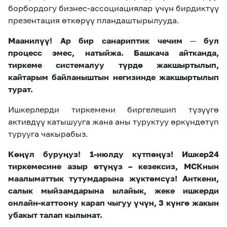
борбордогу бизнес-ассоциациялар үчүн бирдиктүү
презентация өткөрүү пландаштырылууда.
Маанилүү! Ар бир санариптик чечим ─ бул
процесс эмес, натыйжа. Башкача айтканда,
тиркеме системалуу түрдө жакшыртылып,
кайтарым байланыштын негизинде жакшыртылып
турат.
Ишкерлерди тиркемени биргелешип түзүүгө
активдүү катышууга жана аны туруктуу өркүндөтүп
турууга чакырабыз.
Көңүл буруңуз! 1-июлду күтпөңүз! Ишкер24
тиркемесине азыр өтүңүз – кезексиз, МСКнын
маалыматтык тутумдарына жүктөмсүз! Анткени,
салык мыйзамдарына ылайык, жеке ишкерди
онлайн-каттоону карап чыгуу үчүн, 3 күнгө жакын
убакыт талап кылынат.