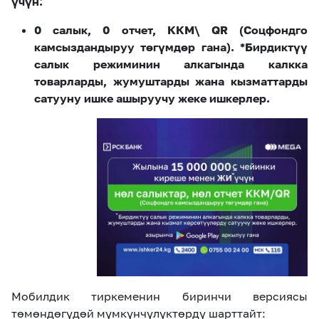
үчүн:
0 салык, 0 отчет, ККМ\ QR (Соцфондго
камсыздандыруу төгүмдөр гана). *Бирдиктүү
салык режиминин алкагында калкка
товарларды, жумуштарды жана кызматтарды
сатууну ишке ашыруучу жеке ишкерлер.
Мобилдик тиркеменин биринчи версиясы
төмөндөгүдөй мүмкүнчүлүктөрдү шарттайт: