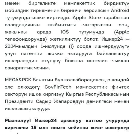
менен биргеликте мамлекеттик бирдиктүү
мобилдик тиркеменин биринчи версиясын Android
тутумунда ишке киргизди. Apple Store тарабынан
валидациянын жыйынтыгы чыгарылган соң,
жакынкы арада iOS тутумунда (Apple
телефондорунда) жеткиликтүү болот. Ишкер24 ─
2024-жылдын 1-июлунда (!) соода ишмердүүлүгү
үчүн патентти жокко чыгарууга байланыштуу
ишкерлердин өтүнүчү боюнча иштелип чыккан
санариптик чечим
.
MEGA
&РСК Банктын бул коллаборациясы, ошондой
эле өлкөдөгү
GovFinTech
мамлекеттик финтех
секторун ишке киргизүү Кыргыз Республикасынын
Президенти Садыр Жапаровдун демилгеси менен
ишке ашырылууда.
Маанилүү! Ишкер24 аркылуу каттоо учурунда
кирешеси 15 млн сомго чейинки жеке ишкерлер