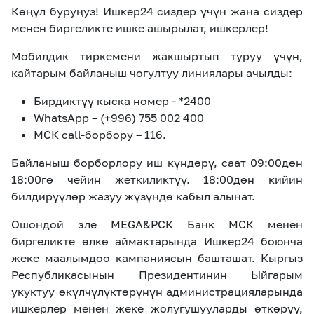
Көңүл буруңуз! Ишкер24 сиздер үчүн жана сиздер
менен биргеликте ишке ашырылат, ишкерлер!
Мобилдик тиркемени жакшыртып туруу үчүн,
кайтарым байланыш чогултуу линиялары ачылды:
Бирдиктүү кыска номер - *2400
WhatsApp – (+996) 755 002 400
МСК
call-
борбору – 116.
Байланыш борборлору иш күндөрү, саат 09:00дөн
18:00гө чейин жеткиликтүү. 18:00дөн кийин
билдирүүлөр жазуу жүзүндө кабыл алынат.
Ошондой эле
MEGA
&РСК Банк МСК менен
биргеликте өлкө аймактарында Ишкер24 боюнча
жеке маалымдоо кампаниясын башташат. Кыргыз
Республикасынын Президентинин Ыйгарым
укуктуу өкүлчүлүктөрүнүн администрацияларында
ишкерлер менен жеке жолугушууларды өткөрүү,