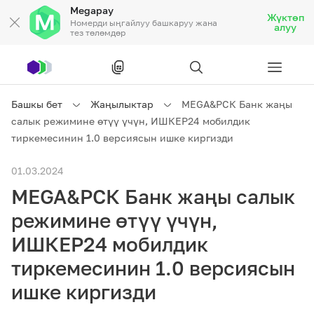
Megapay
Жүктөп
Номерди ыңгайлуу башкаруу жана
алуу
тез төлөмдөр
Рус
/
Кырг
Башкы бет
Жаңылыктар
MEGA&РСК Банк жаңы
салык режимине өтүү үчүн, ИШКЕР24 мобилдик
Жеке кардарларга
тиркемесинин 1.0 версиясын ишке киргизди
01.03.2024
Жеке кардарларга
Байланыш
MEGA&РСК Банк жаңы салык
Ишкердик үчүн
режимине өтүү үчүн,
ИШКЕР24 мобилдик
Тарифтер
Акциялар
Роуминг
тиркемесинин 1.0 версиясын
ишке киргизди