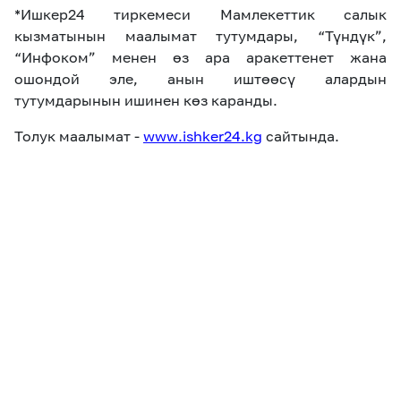
*Ишкер24 тиркемеси Мамлекеттик салык
кызматынын маалымат тутумдары,
“
Түндүк
”
,
“
Инфоком
”
менен өз ара аракеттенет жана
ошондой эле,
анын иштөөсү
алардын
тутумдарынын ишинен көз каранды.
Толук маалымат -
www
.
ishker
24.
kg
сайтында.