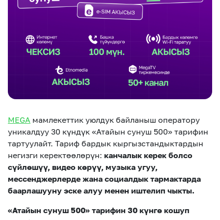
eSIM
M2M
Кызматтар
Компания
Кызматтар
Көңүл ачуучу
Соц. тармактар
Кызмат көрсөтүүлөр
MEGA
мамлекеттик уюлдук байланыш оператору
Биз жөнүндө
Жаңылыктар
MEGAда иште
уникалдуу 30 күндүк «Атайын сунуш 500» тарифин
Чалуулар жана
Номерди тандоо
SIM жеткирүү
SMS
тартуулайт. Тариф бардык кыргызстандыктардын
негизги керектөөлөрүн:
канчалык керек болсо
Офис картасы
сүйлөшүү, видео көрүү, музыка угуу,
MegaTV
MegaPay
MegaKassa
Өнөктөштөргө
жана каптоо
мессенджерлерде жана социалдык тармактарда
баарлашууну эске алуу менен иштелип чыкты.
«Атайын сунуш 500» тарифин 30 күнгө кошуп