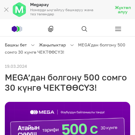
Megapay
Жүктөп
Номерди ыңгайлуу башкаруу жана
алуу
тез төлөмдөр
Рус
/
Кырг
Башкы бет
Жаңылыктар
MEGA’дан болгону 500
сомго 30 күнгө ЧЕКТӨӨСҮЗ!
Жеке кардарларга
19.03.2024
MEGA’дан болгону 500 сомго
Жеке кардарларга
Байланыш
30 күнгө ЧЕКТӨӨСҮЗ!
Ишкердик үчүн
Тарифтер
Акциялар
Роуминг