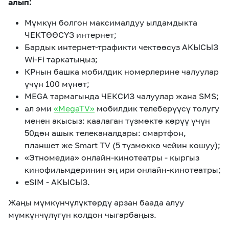
алып:
Мүмкүн болгон максималдуу ылдамдыкта
ЧЕКТӨӨСҮЗ интернет;
Бардык интернет-трафикти чектөөсүз АКЫСЫЗ
Wi-Fi таркатыңыз;
КРнын башка мобилдик номерлерине чалуулар
үчүн 100 мүнөт;
MEGA тармагында ЧЕКСИЗ чалуулар жана SMS;
ал эми
«MegaTV»
мобилдик телеберүүсү толугу
менен акысыз: каалаган түзмөктө көрүү үчүн
50дөн ашык телеканалдары: смартфон,
планшет же Smart TV (5 түзмөккө чейин кошуу);
«Этномедиа» онлайн-кинотеатры - кыргыз
кинофильмдеринин эң ири онлайн-кинотеатры;
eSIM - АКЫСЫЗ.
Жаңы мүмкүнчүлүктөрдү арзан баада алуу
мүмкүнчүлүгүн колдон чыгарбаңыз.