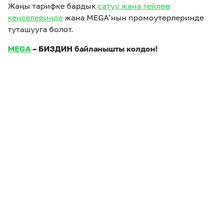
Жаңы тарифке бардык
сатуу жана тейлөө
кеңселеринде
жана MEGA’нын промоутерлеринде
туташууга болот.
MEGA
– БИЗДИН байланышты колдон!