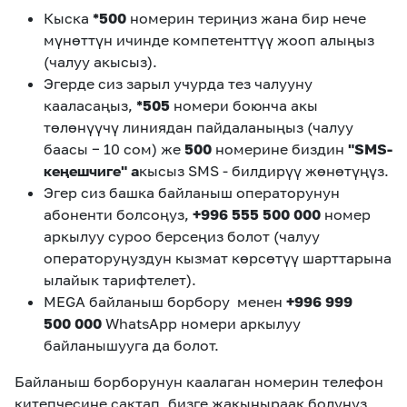
Кыска
*500
номерин териңиз жана бир нече
мүнөттүн ичинде компетенттүү жооп алыңыз
(чалуу акысыз).
Эгерде сиз зарыл учурда тез чалууну
кааласаңыз,
*505
номери боюнча акы
төлөнүүчү линиядан пайдаланыңыз (чалуу
баасы − 10 сом) же
500
номерине биздин
"SMS-
кеңешчиге" а
кысыз SMS - билдирүү жөнөтүңүз.
Эгер сиз башка байланыш операторунун
абоненти болсоңуз,
+996 555 500 000
номер
аркылуу суроо берсеңиз болот (чалуу
операторуңуздун кызмат көрсөтүү шарттарына
ылайык тарифтелет).
MEGA байланыш борбору менен
+996 999
500 000
WhatsApp номери аркылуу
байланышууга да болот.
Байланыш борборунун каалаган номерин телефон
китепчесине сактап, бизге жакыныраак болуңуз.