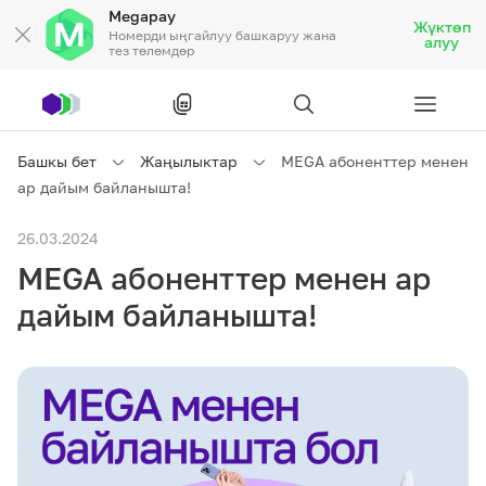
Megapay
Жүктөп
Номерди ыңгайлуу башкаруу жана
алуу
тез төлөмдөр
Рус
/
Кырг
Башкы бет
Жаңылыктар
MEGA абоненттер менен
ар дайым байланышта!
Жеке кардарларга
26.03.2024
MEGA абоненттер менен ар
Жеке кардарларга
Байланыш
дайым байланышта!
Ишкердик үчүн
Тарифтер
Акциялар
Роуминг