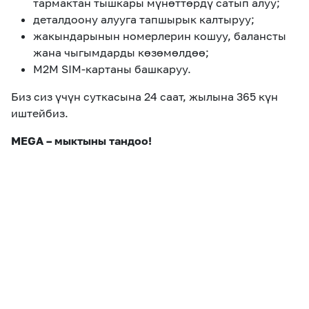
тармактан тышкары мүнөттөрдү сатып алуу;
деталдоону алууга тапшырык калтыруу;
жакындарынын номерлерин кошуу, балансты
жана чыгымдарды көзөмөлдөө;
M2M SIM-картаны башкаруу.
Биз сиз үчүн суткасына 24 саат, жылына 365 күн
иштейбиз.
MEGA – мыктыны тандоо!