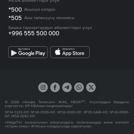
MEGA абоненттери үчүн
eSIM
M2M
*500
Акысыз колдоо
Тармакты камтуу картасы жана тейлөө борборлору
Номерди тандоо
*505
Акы төлөнүүчү линиясы
Корпоративдик жана VIP кардарлар менен иштөө
MEGAда иште
боюнча бөлүмдүн кызматкерлеринин байланыш
Башка тармактардын абоненттери үчүн
маалыматтары.
+996 555 500 000
Өнөктөштөргө
MEGA бренди
СМ
© 2026 «Альфа Телеком» ЖАК, MEGA
. Укуктардын бардыгы
корголгон. КР МБАнын лицензиялары:
№14-1133-КР, №18-0326-КР, №18-0303-КР, №15-1446-КР, №16-0090-
КР, №18-0261-КР.
«MegaTV» кызматынын алкагындагы телеканалдар жана контент
«Стрим плюс» ЖЧКнын колдоосунда көрсөтүлөт.