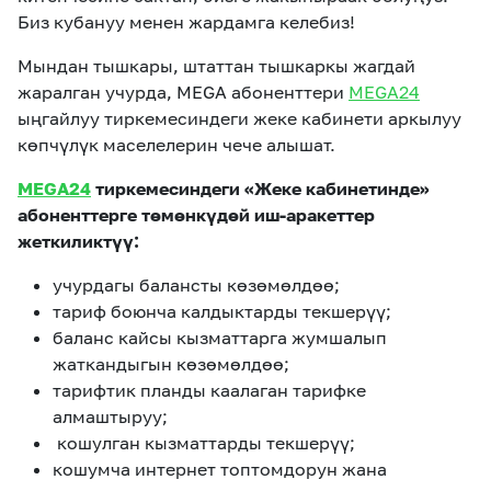
Биз кубануу менен жардамга келебиз!
Мындан тышкары, штаттан тышкаркы жагдай
жаралган учурда, MEGA абоненттери
MEGA24
ыңгайлуу тиркемесиндеги жеке кабинети аркылуу
көпчүлүк маселелерин чече алышат.
MEGA24
тиркемесиндеги «Жеке кабинетинде»
абоненттерге төмөнкүдөй иш-аракеттер
жеткиликтүү:
учурдагы балансты көзөмөлдөө;
тариф боюнча калдыктарды текшерүү;
баланс кайсы кызматтарга жумшалып
жаткандыгын көзөмөлдөө;
тарифтик планды каалаган тарифке
алмаштыруу;
кошулган кызматтарды текшерүү;
кошумча интернет топтомдорун жана