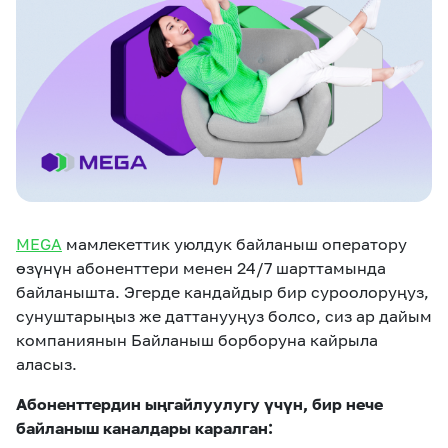
eSIM
M2M
Кызматтар
Компания
Кызматтар
Көңүл ачуучу
Соц. тармактар
Кызмат көрсөтүүлөр
MEGA
мамлекеттик уюлдук байланыш оператору
Биз жөнүндө
Жаңылыктар
MEGAда иште
өзүнүн абоненттери менен 24/7 шарттамында
Чалуулар жана
Номерди тандоо
SIM жеткирүү
SMS
байланышта. Эгерде кандайдыр бир суроолоруңуз,
сунуштарыңыз же даттанууңуз болсо, сиз ар дайым
Офис картасы
компаниянын Байланыш борборуна кайрыла
MegaTV
MegaPay
MegaKassa
Өнөктөштөргө
жана каптоо
аласыз.
Абоненттердин ыңгайлуулугу үчүн, бир нече
байланыш каналдары каралган: