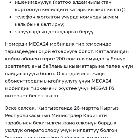
ишенимдүүлүк (каттоо алдамчылыктан
коргоонун кепилдиги катары кызмат кылат);
телефон жоголгон учурда номурду ыкчам
калыбына келтирүү;
чалуулардын деталдарын берүү.
Номерди MEGA24 мобилдик тиркемесинде
тариздөөдөн оңой өткөрүүгө болот. Катталгандан
кийин абоненттерге 200 сом өлчөмүндөгү бонус
эсептелет, аны байланыш кызматтарына төлөө үчүн
пайдаланууга болот. Ошондой эле, жаңы
абоненттердин ыңгайлуулугу үчүн MEGA24
мобилдик тиркемени жүктөө үчүн MEGA1 Гб
интернет белек кылат.
Эске салсак, Кыргызстанда 26-мартта Кыргыз
Республикасынын Министрлер Кабинети
тарабынан бекитилген жана өлкөнүн бардык
уюлдук операторлору үчүн милдеттүү болгон
"көчмө радиотелефон байланыш кызматын