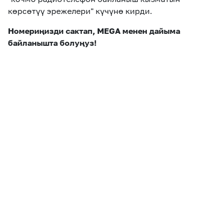
көрсөтүү эрежелери" күчүнө кирди.
Номериңизди сактап, MEGA менен дайыма
байланышта болуңуз!