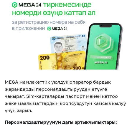
eSIM
M2M
Кызматтар
Компания
Кызматтар
Көңүл ачуучу
Соц. тармактар
Кызмат көрсөтүүлөр
Биз жөнүндө
Жаңылыктар
MEGAда иште
Чалуулар жана
MEGA мамлекеттик уюлдук оператор бардык
Номерди тандоо
SIM жеткирүү
SMS
жарандарды персоналдаштыруудан өтүүгө
чакырат. Sim-карталарды паспорт менен каттоо
Офис картасы
MegaTV
MegaPay
MegaKassa
Өнөктөштөргө
жеке маалыматтардын коопсуздугун камсыз кылуу
жана каптоо
үчүн зарыл.
Персоналдаштыруунун дагы артыкчылыктары: