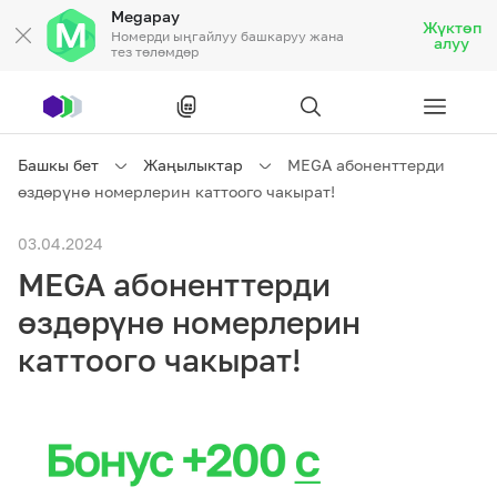
Megapay
Жүктөп
Номерди ыңгайлуу башкаруу жана
алуу
тез төлөмдөр
Рус
/
Кырг
Башкы бет
Жаңылыктар
MEGA абоненттерди
өздөрүнө номерлерин каттоого чакырат!
Жеке кардарларга
03.04.2024
MEGA абоненттерди
Жеке кардарларга
Байланыш
өздөрүнө номерлерин
Ишкердик үчүн
каттоого чакырат!
Тарифтер
Акциялар
Роуминг