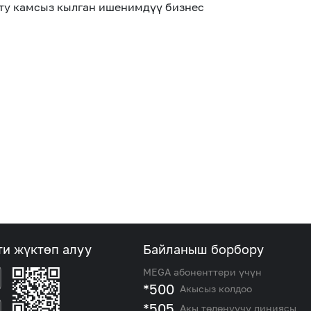
ту камсыз кылган ишенимдүү бизнес
ти жүктөп алуу
Байланыш борбору
MEGA абоненттери үчүн
*500
Акысыз колдоо
*505
Акы төлөнүүчү линиясы