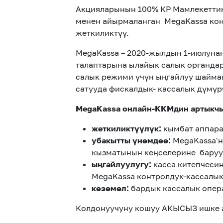
Акцияларынын 100% КР Мамлекеттик
менен айырмаланган MegaKassa ко
жеткиликтүү.
MegaKassa – 2020-жылдын 1-июлуна
талаптарына ылайык салык органда
салык режими үчүн ыңгайлуу шайман
сатууда фискалдык- кассалык дүмүр
MegaKassa онлайн-ККМдин артыкч
жеткиликтүүлүк:
кымбат аппара
убакытты үнөмдөө:
MegaKassa'н
кызматынын кеңселерине баруу
ыңгайлуулугу:
касса китепчеси
MegaKassa контролдук-кассалык
көзөмөл:
бардык кассалык опер
Колдонуучуну кошуу АКЫСЫЗ ишке 