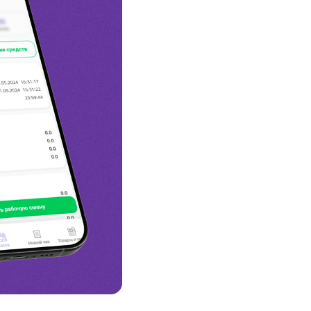
Соц. тармактар
MEGAда иште
SIM жеткирүү
MegaKassa