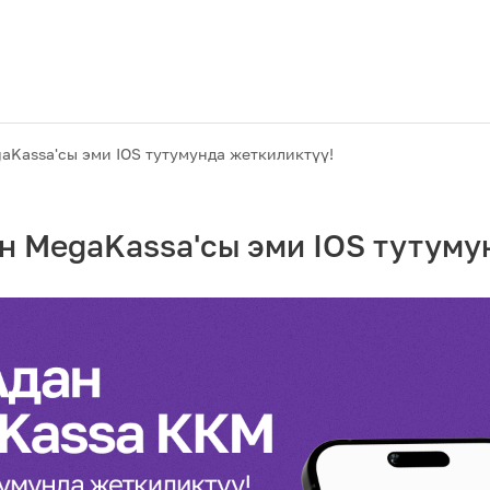
Kassa'сы эми IOS тутумунда жеткиликтүү!
 MegaKassa'сы эми IOS тутуму
Акциялар
M2M