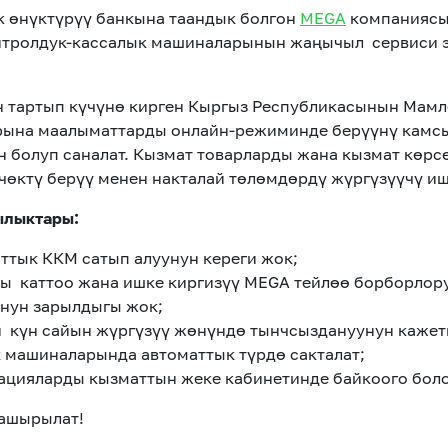
 өнүктүрүү банкына таандык болгон
MEGA
компаниясы
нтролдук-кассалык машиналарынын жаңычыл сервиси 
н тартып күчүнө кирген Кыргыз Республикасынын Мам
рына маалыматтарды онлайн-режиминде берүүнү камс
 болуп саналат. Кызмат товарларды жана кызмат көрс
чөктү берүү менен накталай төлөмдөрдү жүргүзүүчү иш
ылыктары:
ттык ККМ сатып алуунун кереги жок;
ы каттоо жана ишке киргизүү MEGA тейлөө борборлору
нун зарылдыгы жок;
н күн сайын жүргүзүү жөнүндө тынчсыздануунун кажет
 машиналарында автоматтык түрдө сакталат;
ацияларды кызматтын жеке кабинетинде байкоого боло
ашырылат!