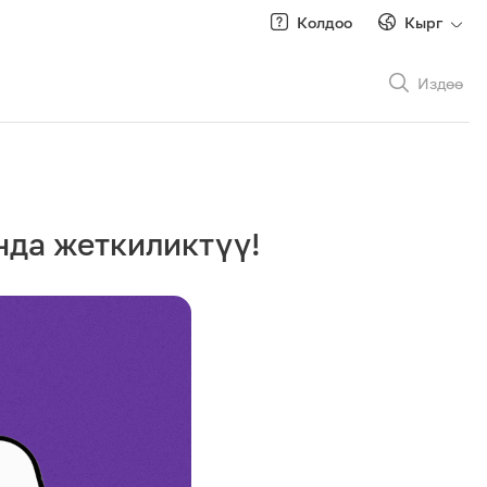
Колдоо
Кырг
Издөө
Рус
/
Кырг
нда жеткиликтүү!
Роуминг