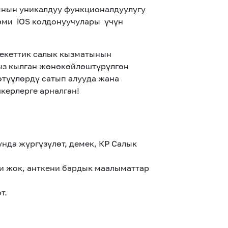
нын уникалдуу функционалдуулугу
эми iOS колдонуучулары үчүн
лекеттик салык кызматынын
ыз кылган жөнөкөйлөштүрүлгөн
өтүүлөрдү сатып алууда жана
керлерге арналган!
нда жүргүзүлөт, демек, КР Салык
и жок, анткени бардык маалыматтар
т.