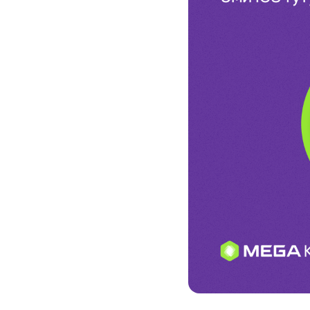
Кызматтар
Компания
Кызматтар
Кызмат көрсөтүүлөр
Биз жөнүндө
Чалуулар жана SMS
MegaTV
Өнөктөштөргө