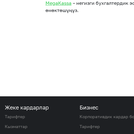
MegaKassa
– негизги бухгалтердик 
өнөктөшүңүз.
Жеке кардарлар
Бизнес
Тарифтер
Корпоративдик кардар б
Кызматтар
Тарифтер