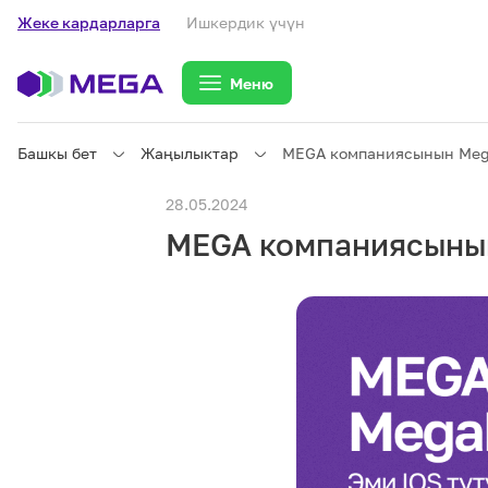
Жеке кардарларга
Ишкердик үчүн
Меню
Башкы бет
Жаңылыктар
MEGA компаниясынын Mega
Жеке кардарларга
28.05.2024
MEGA компаниясынын
Жеке кардарларга
Байланыш
Ишкердик үчүн
Тарифтер
eSIM