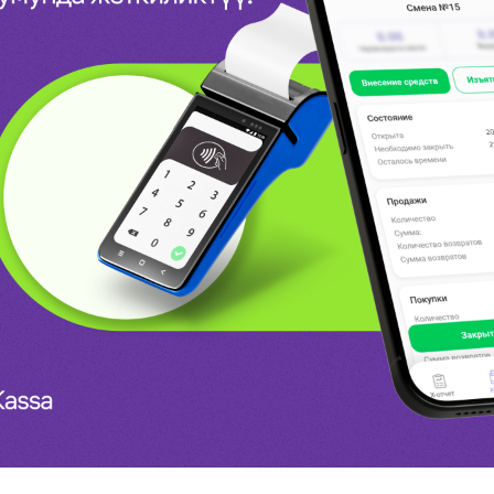
Көңүл ачуучу
Жаңылыктар
Номерди тандоо
MegaPay
Офис картасы жана каптоо