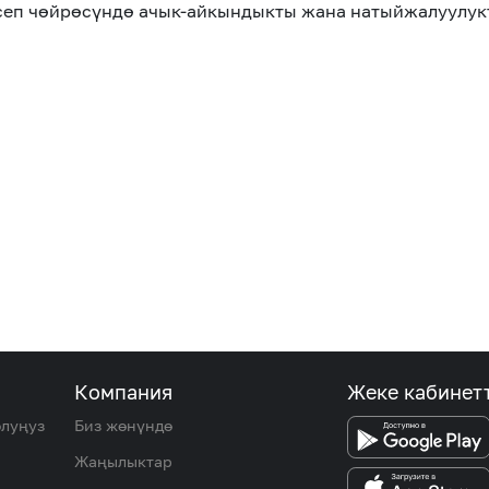
эсеп чөйрөсүндө ачык-айкындыкты жана натыйжалуулук
Компания
Жеке кабинет
олуңуз
Биз жөнүндө
Жаңылыктар