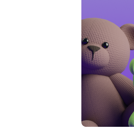
Кызматтар
Компания
Кызматтар
Кызмат көрсөтүүлөр
Биз жөнүндө
Чалуулар жана SMS
MegaTV
Өнөктөштөргө