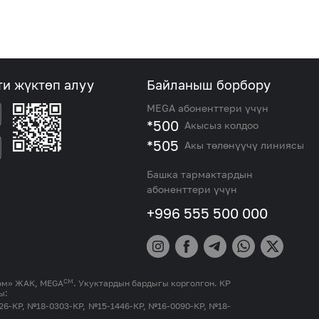
ти жүктөп алуу
Байланыш борбору
MEGA абоненттери үчүн
*500
Акысыз колдоо
*505
Акы төлөнүүчү линиясы
Башка тармактардын
абоненттери үчүн
+996 555 500 000
СМ
ком» ЖАК, MEGA
. Укуктардын бардыгы корголгон. КР
ы:
26-КР, №18-0303-КР, №15-1446-КР, №16-0090-КР, №18-