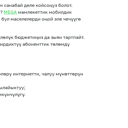
м санабай деле койсоңуз болот.
и?
MEGA
мамлекеттик мобилдик
бул маселелерди оңой эле чечүүгө
лөлүк бюджетиңиз да зыян тартпайт.
бирдиктүү абоненттик төлөмдү
өлөрү интернетти, чалуу мүнөттөрүн
 ылайыктуу;
күнчүлүгү.