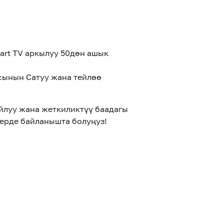
art TV аркылуу 50дөн ашык
сынын Сатуу жана тейлөө
йлуу жана жеткиликтүү баадагы
ерде байланышта болуңуз!