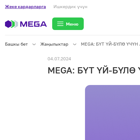
Жеке кардарларга
Ишкердик үчүн
Меню
Башкы бет
Жаңылыктар
MEGA: БҮТ ҮЙ-БҮЛӨ ҮЧҮН
Жеке кардарларга
04.07.2024
MEGA: БҮТ ҮЙ-БҮЛӨ
Жеке кардарларга
Байланыш
Ишкердик үчүн
Тарифтер
eSIM