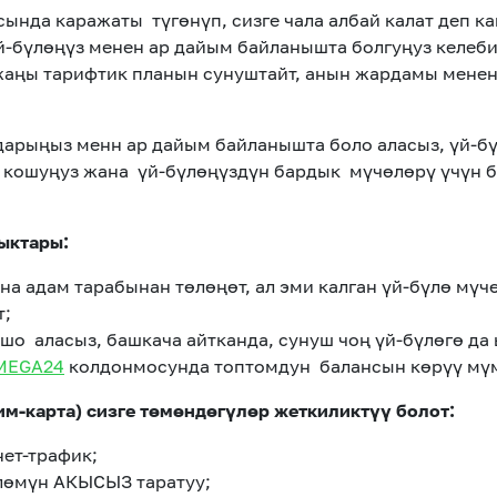
нда каражаты түгөнүп, сизге чала албай калат деп ка
й-бүлөңүз менен ар дайым байланышта болгуңуз келеб
аңы тарифтик планын сунуштайт, анын жардамы менен 
арыңыз менн ар дайым байланышта боло аласыз, үй-бү
а кошуңуз жана үй-бүлөңүздүн бардык мүчөлөрү үчүн 
ыктары:
ана адам тарабынан төлөңөт, ал эми калган үй-бүлө мүч
т;
шо аласыз, башкача айтканда, сунуш чоң үй-бүлөгө да
MEGA24
колдонмосунда топтомдун балансын көрүү мүм
сим-карта) сизге төмөндөгүлөр жеткиликтүү болот:
ет-трафик;
лөмүн АКЫСЫЗ таратуу;