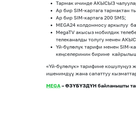
Тармак ичинде АКЫСЫЗ чалуула
Ар бир SIM-картага тармактан т
Ар бир SIM-картага 200 SMS;
MEGA24 колдонмосу аркылуу ба
MegaTV акысыз мобилдик телебер
телеканалды толугу менен АКЫС
Үй-бүлөлүк тарифи менен SIM-к
кеңселеринин бирине кайрылыш
«Үй-бүлөлүк» тарифине кошулуңуз 
ишенимдүү жана сапаттуу кызматта
MEGA
– ӨЗҮБҮЗДҮН байланышты та