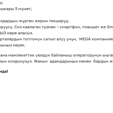
р;
ышкары 5 мүнөт;
лдардын жүргөн жерин текшерүү;
үүсү. Сиз каалаган түзмөк – смартфон, планшет же Sm
ЫЗ көрө аласыз.
арталардын топтомун сатып алуу үчүн, MEGA компания
ыңыз керек.
жана мамлекеттик уюлдук байланыш операторунун ыңга
рын колдонуңуз. Жакын адамдарыңыз менен бардык ж
нда!