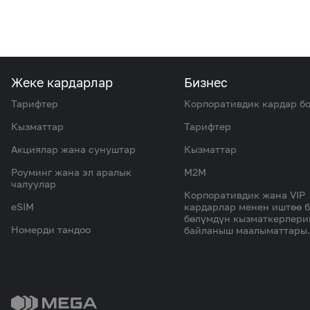
Жеке кардарлар
Бизнес
Тарифтер
Корпоративдик кардар б
Кызматтар
Тарифтер
Акциялар жана сунуштар
Кызматтар
Роуминг жана эл аралык
M2M
чалуулар
Корпоративдик жана VIP
eSIM
кардарлар менен иштөө 
бөлүмдүн кызматкерлер
Номерди тандоо
байланыш маалыматтары.