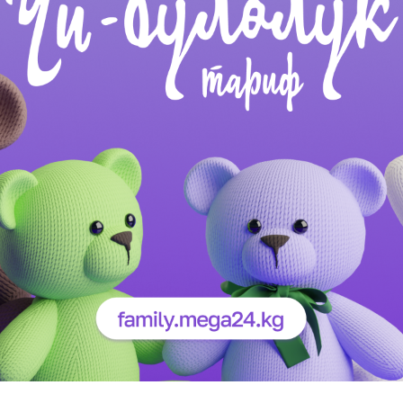
Көңүл ачуучу
Жаңылыктар
Номерди тандоо
MegaPay
Офис картасы жана каптоо