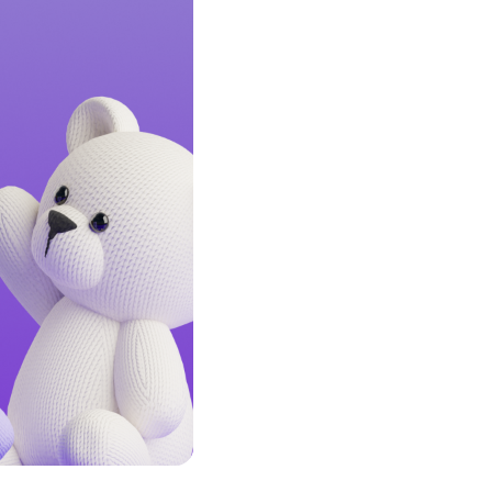
Соц. тармактар
MEGAда иште
SIM жеткирүү
MegaKassa