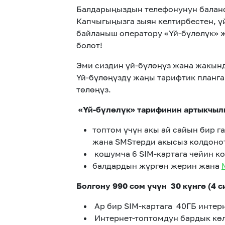
Балдарыңыздын телефонунун балансы
Капчыгыңызга зыян келтирбестен, ү
байланыш оператору «Үй-бүлөлүк» ж
болот!
Эми сиздин үй-бүлөңүз жана жакынд
Үй-бүлөңүздү жаңы тарифтик планг
төлөңүз.
«Үй-бүлөлүк» тарифинин артыкчыл
топтом үчүн акы ай сайын бир г
жана SMSтерди акысыз колдоно
кошумча 6 SIM-картага чейин ко
балдардын жүргөн жерин жана
Болгону 990 сом үчүн 30 күнгө (4 
Ар бир SIM-картага 40ГБ интерн
Интернет-топтомдун бардык кө