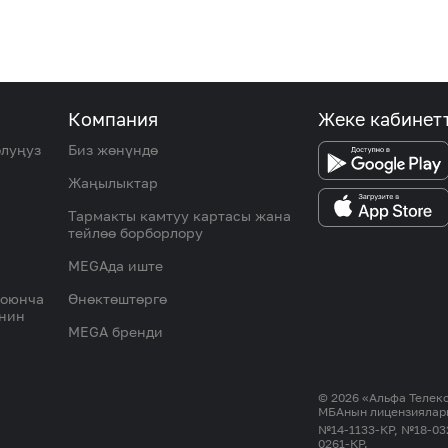
Компания
Жеке кабинет
олуңуз
Биз жөнүндө
Жаңылыктар
Тармакты камтуу картасы жана
тейлөө борборлору
MEGAда иште
боюнча
Өнөктөштөргө
инин
MEGA бренди
© 2026 «Альфа Теле
МБАнын лицензиялар
№14-1133-КР, №18-03
0261-КР.