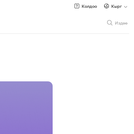
Колдоо
Кырг
Издөө
Рус
/
Кырг
Роуминг