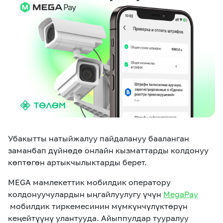
eSIM
M2M
Кызматтар
Компания
Кызматтар
Көңүл ачуучу
Соц. тармактар
Кызмат көрсөтүүлөр
Биз жөнүндө
Жаңылыктар
MEGAда иште
Чалуулар жана
Убакытты натыйжалуу пайдалануу бааланган
Номерди тандоо
SIM жеткирүү
SMS
заманбап дүйнөдө онлайн кызматтарды колдонуу
көптөгөн артыкчылыктарды берет.
Офис картасы
MegaTV
MegaPay
MegaKassa
Өнөктөштөргө
жана каптоо
MEGA мамлекеттик мобилдик оператору
колдонуучулардын ыңгайлуулугу үчүн
MegaPay
мобилдик тиркемесинин мүмкүнчүлүктөрүн
кеңейтүүнү улантууда. Айыппулдар тууралуу