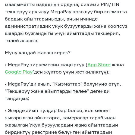
маалыматты издөөнүн ордуна, сиз эми PIN/TIN
текшерүү аркылуу MegaPay аркылуу бир кызматта
бардык айыптарыңызды, анын ичинде
административдик укук бузууларды жана коопсуз
шаарды бузгандыгы үчүн айыптарды текшерип,
төлөй аласыз.
Муну кандай жасаш керек?
• MegaPay тиркемесин жаңыртуу (
App Store
жана
Google Play
'ден жүктөө үчүн жеткиликтүү);
• MegaPay'ди ачып, "Кызматтар" бөлүмүнө өтүп,
"Текшерүү жана айыптарды төлөө" дегенди
тандаңыз;
• Эгерде айып пулдар бар болсо, кол менен
чыгарылган айыптарга, камералар тарабынан
жазылган Укук бузуулардын жана айыптардын
бирдиктүү реестрине бөлүнгөн айыптардын