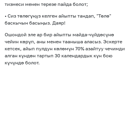
тизмеси менен терезе пайда болот;
• Сиз төлөгүңүз келген айыпты тандап, "Төлө"
баскычын басыңыз. Даяр!
Ошондой эле ар бир айыпты майда-чүйдөсүнө
чейин көрүп, аны менен тааныша аласыз. Эскерте
кетсек, айып пулдун көлөмүн 70% азайтуу чечимди
алган күндөн тартып 30 календардык күн бою
күчүндө болот.