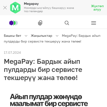
Megapay
Жүктөп
Номерди ыңгайлуу башкаруу жана
алуу
тез төлөмдөр
Рус
/
Кырг
Башкы бет
Жаңылыктар
MegaPay: Бардык айып
пулдарды бир сервисте текшерүү жана төлөө!
Жеке кардарларга
17.07.2024
MegaPay: Бардык айып
Жеке кардарларга
Байланыш
пулдарды бир сервисте
Ишкердик үчүн
текшерүү жана төлөө!
Тарифтер
Акциялар
Роуминг