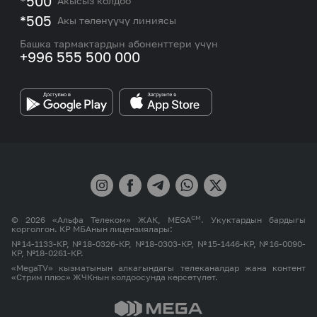
*500
Акысыз колдоо
Тармакты камтуу картасы жана тейлөө борборлору
Номерди тандоо
*505
Акы төлөнүүчү линиясы
Корпоративдик жана VIP кардарлар менен иштөө
MEGAда иште
боюнча бөлүмдүн кызматкерлеринин байланыш
Башка тармактардын абоненттери үчүн
маалыматтары.
+996 555 500 000
Өнөктөштөргө
MEGA бренди
СМ
© 2026 «Альфа Телеком» ЖАК, MEGA
. Укуктардын бардыгы
корголгон. КР МБАнын лицензиялары:
№14-1133-КР, №18-0326-КР, №18-0303-КР, №15-1446-КР, №16-0090-
КР, №18-0261-КР.
«MegaTV» кызматынын алкагындагы телеканалдар жана контент
«Стрим плюс» ЖЧКнын колдоосунда көрсөтүлөт.