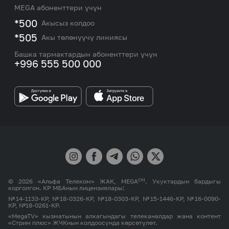
Жаңылыктар
MEGA абоненттери үчүн
eSIM
M2M
*500
Акысыз колдоо
Тармакты камтуу картасы жана тейлөө борборлору
Номерди тандоо
*505
Акы төлөнүүчү линиясы
Корпоративдик жана VIP кардарлар менен иштөө
MEGAда иште
боюнча бөлүмдүн кызматкерлеринин байланыш
Башка тармактардын абоненттери үчүн
маалыматтары.
+996 555 500 000
Өнөктөштөргө
MEGA бренди
СМ
© 2026 «Альфа Телеком» ЖАК, MEGA
. Укуктардын бардыгы
корголгон. КР МБАнын лицензиялары:
№14-1133-КР, №18-0326-КР, №18-0303-КР, №15-1446-КР, №16-0090-
КР, №18-0261-КР.
«MegaTV» кызматынын алкагындагы телеканалдар жана контент
«Стрим плюс» ЖЧКнын колдоосунда көрсөтүлөт.