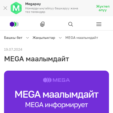
Megapay
Жүктөп
Номерди ыңгайлуу башкаруу жана
алуу
тез төлөмдөр
Рус
/
Кырг
Башкы бет
Жаңылыктар
MEGA маалымдайт
Жеке кардарларга
19.07.2024
MEGA маалымдайт
Жеке кардарларга
Байланыш
Ишкердик үчүн
Тарифтер
Акциялар
Роуминг