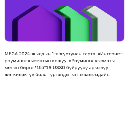
eSIM
M2M
Кызматтар
Компания
Кызматтар
Көңүл ачуучу
Соц. тармактар
MEGA 2024-жылдын 1-августунан тарта «Интернет-
Кызмат көрсөтүүлөр
роуминг» кызматын кошуу «Роуминг» кызматы
менен бирге *155*1# USSD буйруусу аркылуу
Биз жөнүндө
Жаңылыктар
MEGAда иште
жеткиликтүү боло тургандыгын маалымдайт.
Чалуулар жана
Номерди тандоо
SIM жеткирүү
SMS
Офис картасы
MegaTV
MegaPay
MegaKassa
Өнөктөштөргө
жана каптоо