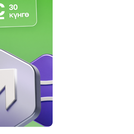
Соц. тармактар
MEGAда иште
SIM жеткирүү
MegaKassa