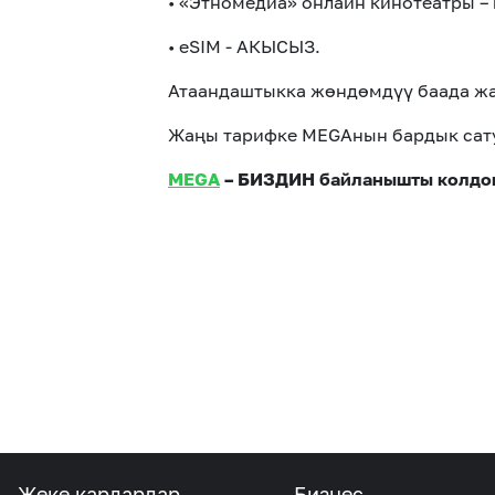
• «Этномедиа» онлайн кинотеатры –
• eSIM - АКЫСЫЗ.
Атаандаштыкка жөндөмдүү баада жа
Жаңы тарифке MEGAнын бардык сату
MEGA
– БИЗДИН байланышты колдо
Жеке кардарлар
Бизнес