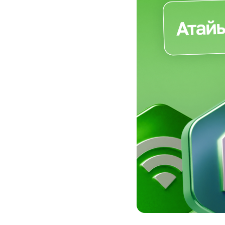
Кызматтар
Компания
Кызматтар
Кызмат көрсөтүүлөр
Биз жөнүндө
Чалуулар жана SMS
MegaTV
Өнөктөштөргө