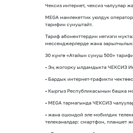
Чексиз интернет, чексиз чалуулар 
MEGA мамлекеттик уюлдук оператору
тарифин сунуштайт.
Тариф абоненттердин негизги мукта
мессенджерлерде жана зарылчылыкк
30 күнгө «Атайын сунуш 500» тариф
• Эң жогорку ылдамдыкта ЧЕКСИЗ И
• Бардык интернет-трафикти чектөө
• Кыргыз Республикасынын башка мо
• MEGA тармагында ЧЕКСИЗ чалуула
• жана ошондой эле мобилдик телек
телеканалдар: смартфон, планшет же