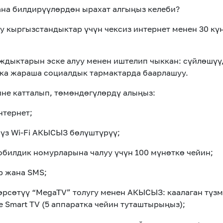
жана билдирүүлөрдөн ырахат алгыңыз келеби?
 кыргызстандыктар үчүн чексиз интернет менен 30 кү
ждыктарын эске алуу менен иштелип чыккан: сүйлөшүү, 
а жараша социалдык тармактарда баарлашуу.
ине катталып, төмөндөгүлөрдү алыңыз:
нтернет;
сүз Wi-Fi АКЫСЫЗ бөлүштүрүү;
билдик номурларына чалуу үчүн 100 мүнөткө чейин;
р жана SMS;
өрсөтүү “MegaTV” толугу менен АКЫСЫЗ: каалаган түзм
 Smart TV (5 аппаратка чейин туташтырыңыз);