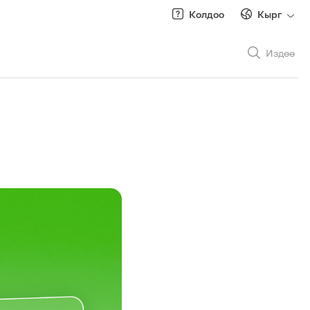
Колдоо
Кырг
Издөө
Рус
/
Кырг
Роуминг