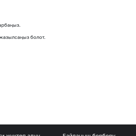
арбаңыз.
жазылсаңыз болот.
ти жүктөп алуу
Байланыш борбору