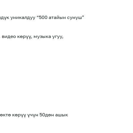
ндүк уникалдуу “500 атайын сунуш”
видео көрүү, музыка угуу,
өктө көрүү үчүн 50дөн ашык