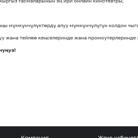
 кыргыз тасмаларынын эң ири онлайн кинотеатры;
ңы мүмкүнчүлүктөрдү алуу мүмкүнчүлүгүн колдон чыг
у жана тейлөө кеңселеринде жана промоутерлеринде 
нуңуз!
Компания
Жеке кабинет