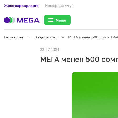
Жеке кардарларга
Ишкердик үчүн
Меню
Башкы бет
Жаңылыктар
МЕГА менен 500 сомго БА
Жеке кардарларга
22.07.2024
МЕГА менен 500 сом
Жеке кардарларга
Байланыш
Ишкердик үчүн
Тарифтер
eSIM