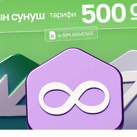
Көңүл ачуучу
Жаңылыктар
Номерди тандоо
MegaPay
Офис картасы жана каптоо