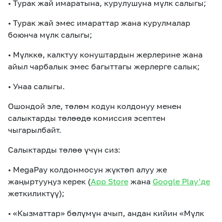
• Турак жай имаратына, курулушуна мүлк салыгы;
• Турак жай эмес имараттар жана курулмалар
боюнча мүлк салыгы;
• Мүлккө, калктуу конуштардын жерлерине жана
айыл чарбалык эмес багыттагы жерлерге салык;
• Унаа салыгы.
Ошондой эле, төлөм кодун колдонуу менен
салыктарды төлөөдө комиссия эсептен
чыгарылбайт.
Салыктарды төлөө үчүн сиз:
• MegaPay колдонмосун жүктөп алуу же
жаңыртууңуз керек (
App Store
жана
Google Play'де
жеткиликтүү);
• «Кызматтар» бөлүмүн ачып, андан кийин «Мүлк