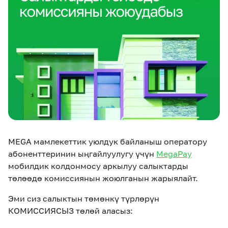
eSIM
M2M
Кызматтар
Компания
Кызматтар
Көңүл ачуучу
Соц. тармактар
Кызмат көрсөтүүлөр
Биз жөнүндө
Жаңылыктар
MEGAда иште
Чалуулар жана
MEGA мамлекеттик уюлдук байланыш оператору
Номерди тандоо
SIM жеткирүү
SMS
абоненттеринин ыңгайлуулугу үчүн
MegaPay
мобилдик колдонмосу аркылуу салыктарды
Офис картасы
MegaTV
MegaPay
MegaKassa
Өнөктөштөргө
төлөөдө комиссиянын жоюлганын жарыялайт.
жана каптоо
Эми сиз салыктын төмөнкү түрлөрүн
КОМИССИЯСЫЗ төлөй аласыз: