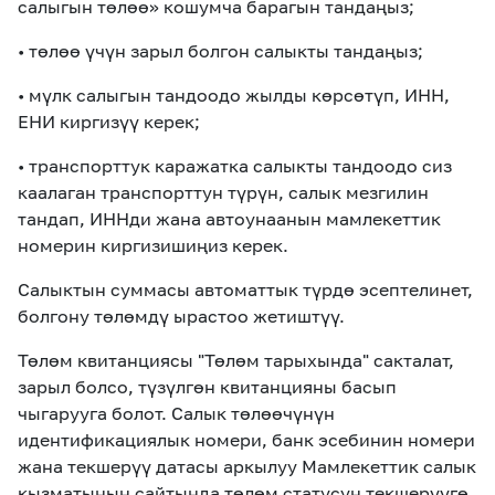
салыгын төлөө» кошумча барагын тандаңыз;
• төлөө үчүн зарыл болгон салыкты тандаңыз;
• мүлк салыгын тандоодо жылды көрсөтүп, ИНН,
EНИ киргизүү керек;
• транспорттук каражатка салыкты тандоодо сиз
каалаган транспорттун түрүн, салык мезгилин
тандап, ИННди жана автоунаанын мамлекеттик
номерин киргизишиңиз керек.
Салыктын суммасы автоматтык түрдө эсептелинет,
болгону төлөмдү ырастоо жетиштүү.
Төлөм квитанциясы "Төлөм тарыхында" сакталат,
зарыл болсо, түзүлгөн квитанцияны басып
чыгарууга болот. Салык төлөөчүнүн
идентификациялык номери, банк эсебинин номери
жана текшерүү датасы аркылуу Мамлекеттик салык
кызматынын сайтында төлөм статусун текшерүүгө