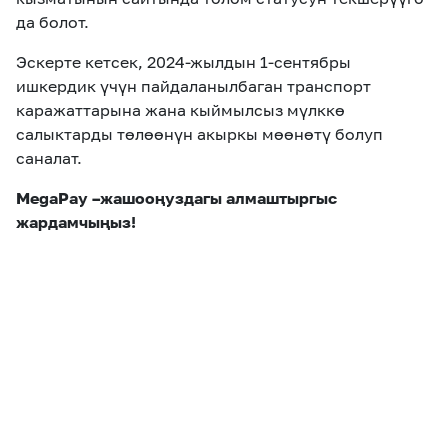
да болот.
Эскерте кетсек, 2024-жылдын 1-сентябры
ишкердик үчүн пайдаланылбаган транспорт
каражаттарына жана кыймылсыз мүлккө
салыктарды төлөөнүн акыркы мөөнөтү болуп
саналат.
MegaPay –жашооңуздагы алмаштыргыс
жардамчыңыз!