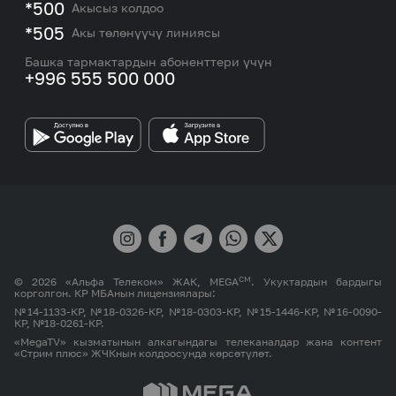
M2M
*500
Акысыз колдоо
Тармакты камтуу картасы жана тейлөө борборлору
Номерди тандоо
*505
Акы төлөнүүчү линиясы
Корпоративдик жана VIP кардарлар менен иштөө
MEGAда иште
боюнча бөлүмдүн кызматкерлеринин байланыш
Башка тармактардын абоненттери үчүн
маалыматтары.
+996 555 500 000
Өнөктөштөргө
MEGA бренди
СМ
© 2026 «Альфа Телеком» ЖАК, MEGA
. Укуктардын бардыгы
корголгон. КР МБАнын лицензиялары:
№14-1133-КР, №18-0326-КР, №18-0303-КР, №15-1446-КР, №16-0090-
КР, №18-0261-КР.
«MegaTV» кызматынын алкагындагы телеканалдар жана контент
«Стрим плюс» ЖЧКнын колдоосунда көрсөтүлөт.