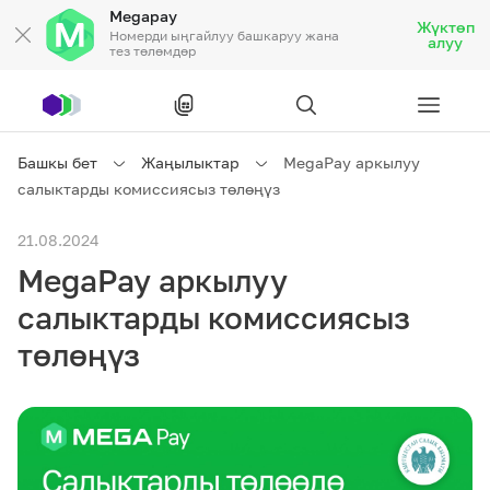
Megapay
Жүктөп
Номерди ыңгайлуу башкаруу жана
алуу
тез төлөмдөр
Рус
/
Кырг
Башкы бет
Жаңылыктар
MegaPay аркылуу
салыктарды комиссиясыз төлөңүз
Жеке кардарларга
21.08.2024
MegaPay аркылуу
Жеке кардарларга
Байланыш
салыктарды комиссиясыз
Ишкердик үчүн
төлөңүз
Тарифтер
Акциялар
Роуминг