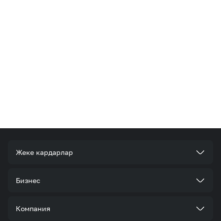
Жеке кардарлар
Тарифтер
Бизнес
Кызматтар
Корпоративдик кардар болуңуз
Компания
Акциялар жана сунуштар