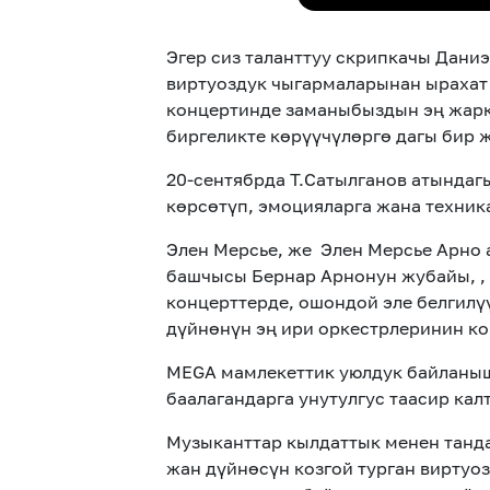
Эгер сиз таланттуу скрипкачы Даниэ
виртуоздук чыгармаларынан ырахат 
концертинде заманыбыздын эң жарк
биргеликте көрүүчүлөргө дагы бир 
20-сентябрда Т.Сатылганов атындаг
көрсөтүп, эмоцияларга жана техник
Элен Мерсье, же Элен Мерсье Арно 
башчысы Бернар Арнонун жубайы, , 
концерттерде, ошондой эле белгилү
дүйнөнүн эң ири оркестрлеринин ко
MEGA мамлекеттик уюлдук байланыш
баалагандарга унутулгус таасир кал
Музыканттар кылдаттык менен танд
жан дүйнөсүн козгой турган виртуо