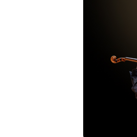
Кызматтар
Компания
Кызматтар
Кызмат көрсөтүүлөр
Биз жөнүндө
Чалуулар жана SMS
MegaTV
Өнөктөштөргө