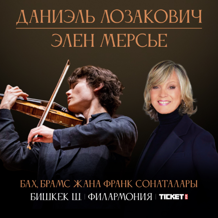
Көңүл ачуучу
Жаңылыктар
Номерди тандоо
MegaPay
Офис картасы жана каптоо