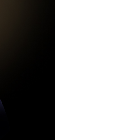
Соц. тармактар
MEGAда иште
SIM жеткирүү
MegaKassa