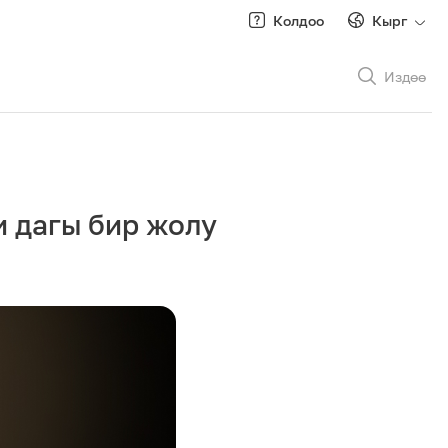
Колдоо
Кырг
Издөө
Рус
/
Кырг
 дагы бир жолу
Роуминг