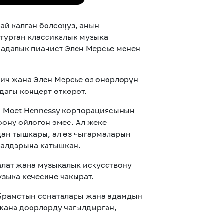
ай калган болсоӊуз, анын
 турган классикалык музыка
надалык пианист Элен Мерсье менен
ич жана Элен Мерсье өз өнөрлөрүн
дагы концерт өткөрөт.
on Moet Hennessy корпорациясынын
ону ойлогон эмес. Ал жеке
дан тышкары, ал өз чыгармаларын
валдарына катышкан.
лат жана музыкалык искусствону
узыка кечесине чакырат.
 Брамстын сонаталары жана адамдын
 жана доорлорду чагылдырган,