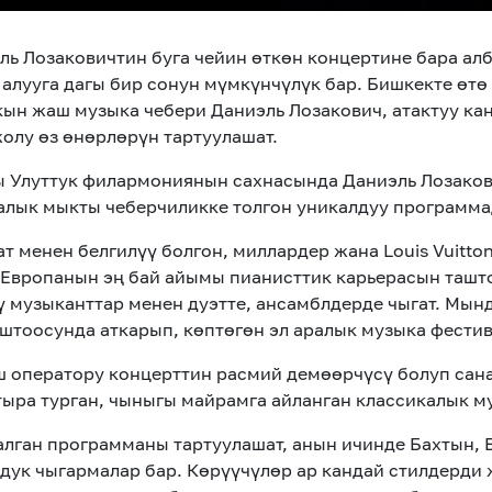
ль Лозаковичтин буга чейин өткөн концертине бара алб
алууга дагы бир сонун мүмкүнчүлүк бар. Бишкекте өтө
ын жаш музыка чебери Даниэль Лозакович, атактуу ка
жолу өз өнөрлөрүн тартуулашат.
ы Улуттук филармониянын сахнасында Даниэль Лозаков
алык мыкты чеберчиликке толгон уникалдуу программа
ат менен белгилүү болгон, миллардер жана Louis Vuitt
Европанын эң бай айымы пианисттик карьерасын ташто
ү музыканттар менен дуэтте, ансамблдерде чыгат. Мын
штоосунда аткарып, көптөгөн эл аралык музыка фести
 оператору концерттин расмий демөөрчүсү болуп сана
тыра турган, чыныгы майрамга айланган классикалык м
алган программаны тартуулашат, анын ичинде Бахтын,
здук чыгармалар бар. Көрүүчүлөр ар кандай стилдерди