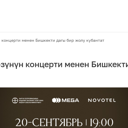
 концерти менен Бишкекти дагы бир жолу кубантат
зүнүн концерти менен Бишкекти
Акциялар
M2M