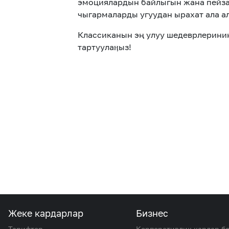
эмоциялардын байлыгын жана пейзаж
чыгармаларды угуудан ырахат ала а
Классиканын эң улуу шедеврлеринин
тартуулаӊыз!
Жеке кардарлар
Бизнес
Тарифтер
Корпоративдик кардар б