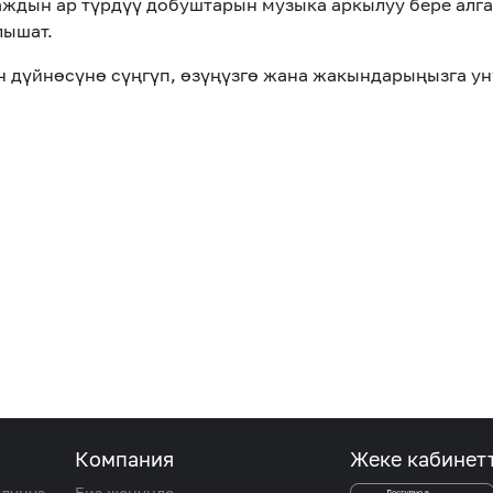
дын ар түрдүү добуштарын музыка аркылуу бере алган
лышат.
 дүйнөсүнө сүңгүп, өзүңүзгө жана жакындарыңызга ун
Компания
Жеке кабинет
олуңуз
Биз жөнүндө