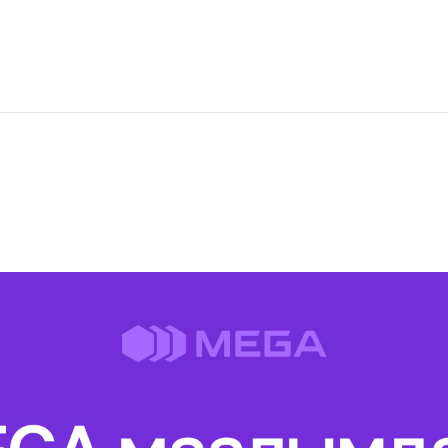
Акциялар
M2M