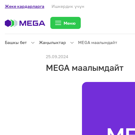
Жеке кардарларга
Ишкердик үчүн
Меню
Башкы бет
Жаңылыктар
MEGA маалымдайт
Жеке кардарларга
25.09.2024
MEGA маалымдайт
Жеке кардарларга
Байланыш
Ишкердик үчүн
Тарифтер
eSIM