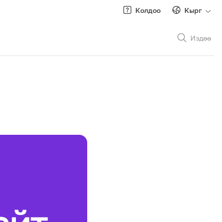
Колдоо
Кырг
Издөө
Рус
/
Кырг
Роуминг