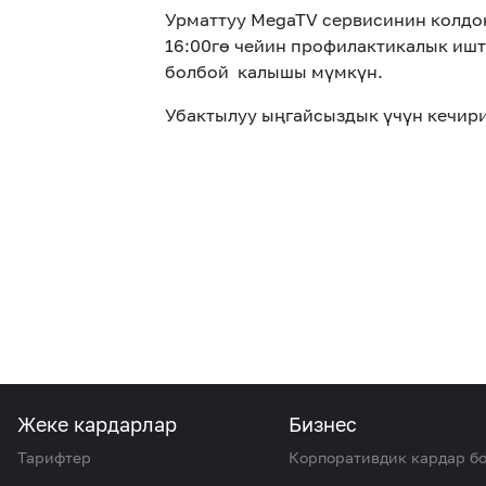
Урматтуу MegaTV сервисинин колдон
16:00гө чейин профилактикалык ишт
болбой калышы мүмкүн.
Убактылуу ыңгайсыздык үчүн кечир
Жеке кардарлар
Бизнес
Тарифтер
Корпоративдик кардар б