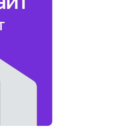
Соц. тармактар
MEGAда иште
SIM жеткирүү
MegaKassa