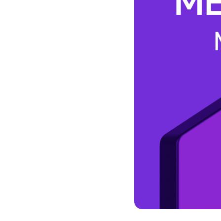
Кызматтар
Компания
Кызматтар
Кызмат көрсөтүүлөр
Биз жөнүндө
Чалуулар жана SMS
MegaTV
Өнөктөштөргө