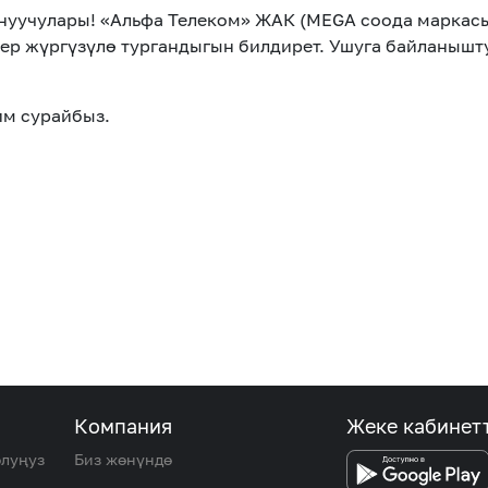
уучулары! «Альфа Телеком» ЖАК (MEGA соода маркасы)
ер жүргүзүлө тургандыгын билдирет. Ушуга байланыш
им сурайбыз.
Компания
Жеке кабинет
олуңуз
Биз жөнүндө