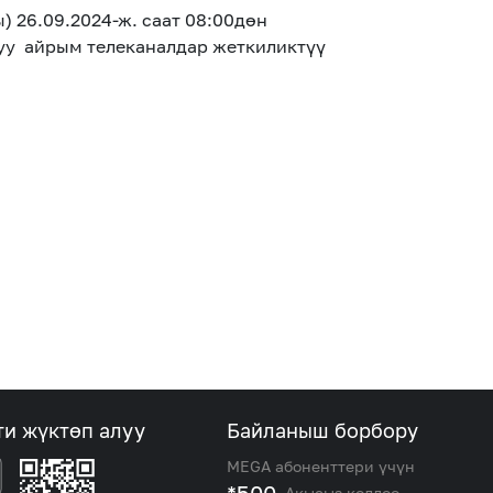
 26.09.2024-ж. саат 08:00дөн
туу айрым телеканалдар жеткиликтүү
ти жүктөп алуу
Байланыш борбору
MEGA абоненттери үчүн
Акысыз колдоо