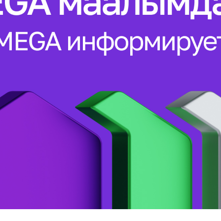
Көңүл ачуучу
Жаңылыктар
Номерди тандоо
MegaPay
Офис картасы жана каптоо