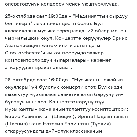
операторунун колдоосу менен уюштурулууда.
25-октябрда саат 19:00
дө
– “Маданияттын сыр
дуу
белгилери” лекция-концерти
болот. Бул
классикалык музыка терең маданий ойлор менен
чырмалышкан окуя. Концертте көрүүчүлөр Эрнис
Асаналиевдин жетекчилиги астындагы
Oino_orchestra’нын коштоосунда залкар
композиторлордун чыгармаларын керемет
аткаруудан ырахат алышат.
26-октябрда саат 16:00дө - "Музыканын ажайып
окуялары" үй-бүлөлүк концерти өтөт. Бул сизди
кызыктуу музыкалык саякатка алып баруучу үй-
бүлөлүк иш-чара. Концертте көрүнүктүү
музыканттын жана анын таланттуу кесиптештери:
Борис Казиниктин (Швеция), Ирина Пацевинанын
(Швеция) жана Наталия Бариштин (Түркия)
аткаруусундагы дүйнөлүк классиканын