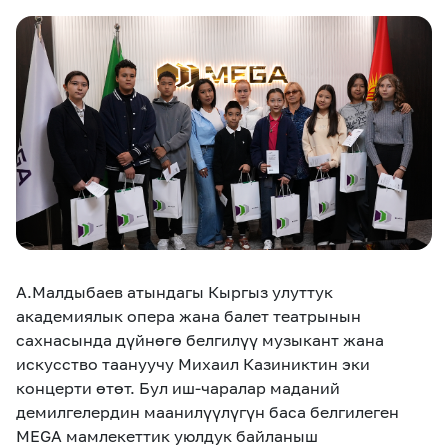
eSIM
M2M
Кызматтар
Компания
Кызматтар
Көңүл ачуучу
Соц. тармактар
Кызмат көрсөтүүлөр
Биз жөнүндө
Жаңылыктар
MEGAда иште
Чалуулар жана
Номерди тандоо
SIM жеткирүү
SMS
А.Малдыбаев атындагы Кыргыз улуттук
академиялык опера жана балет театрынын
Офис картасы
сахнасында дүйнөгө белгилүү музыкант жана
MegaTV
MegaPay
MegaKassa
Өнөктөштөргө
жана каптоо
искусство таануучу Михаил Казиниктин эки
концерти өтөт.
Бул иш-чаралар маданий
демилгелердин маанилүүлүгүн баса белгилеген
MEGA мамлекеттик уюлдук байланыш