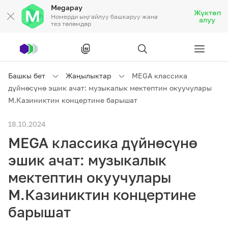
Megapay
Жүктөп
Номерди ыңгайлуу башкаруу жана
алуу
тез төлөмдөр
Рус
/
Кырг
Башкы бет
Жаңылыктар
MEGA классика
дүйнөсүнө эшик ачат: музыкалык мектептин окуучулары
Жеке кардарларга
М.Казиниктин концертине барышат
18.10.2024
Жеке кардарларга
Байланыш
MEGA классика дүйнөсүнө
Ишкердик үчүн
эшик ачат: музыкалык
мектептин окуучулары
Тарифтер
Акциялар
Роуминг
М.Казиниктин концертине
барышат