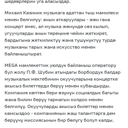
шедеврлерин уга аласыздар.
Михаил Казиник музыкага адаттан тыш мамилеси
менен белгилүү: анын аткаруулары - жөн гана
концерт эмес, ал музыка жөнүндө сөз кылып,
угуучуларды анын тереңине чейин жеткирет,
бардыгына жеткиликтүү жана түшүнүктүү түрдө
музыканы тарых жана искусство менен
байланыштырат.
MEGA мамлекеттик уюлдук байланыш оператору
бул жолу П.Ф. Шубин атындагы борбордук балдар
музыкалык мектебинин окуучуларына концертке
акысыз билеттерди берүү менен кубандырды.
Компания көптөн бери өзүнүн социалдык багыты
жана билим берүү тармагын колдоо менен
белгилүү. Окуучуларды акысыз билеттер менен
камсыздоо - компаниянын жаш таланттарга дем
берүүчү миссиясынын бир бөлүгү болуп калды.