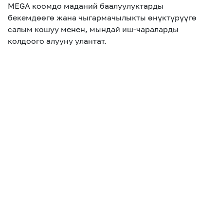
MEGA коомдо маданий баалуулуктарды
бекемдөөгө жана чыгармачылыкты өнүктүрүүгө
салым кошуу менен, мындай иш-чараларды
колдоого алууну улантат.