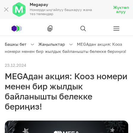
Megapay
Жүктөп
Номерди ыңгайлуу башкаруу жана
алуу
тез төлөмдөр
Рус
/
Кырг
Башкы бет
Жаңылыктар
MEGAдан акция: Кооз
номери менен бир жылдык байланышты белекке бериңиз!
Жеке кардарларга
23.12.2024
MEGAдан акция: Кооз номери
Жеке кардарларга
Байланыш
менен бир жылдык
Ишкердик үчүн
байланышты белекке
бериңиз!
Тарифтер
Акциялар
Роуминг