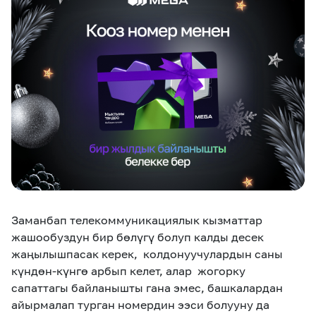
eSIM
M2M
Кызматтар
Компания
Кызматтар
Көңүл ачуучу
Соц. тармактар
Кызмат көрсөтүүлөр
Биз жөнүндө
Жаңылыктар
MEGAда иште
Чалуулар жана
Номерди тандоо
SIM жеткирүү
SMS
Заманбап телекоммуникациялык кызматтар
жашообузду
н
бир бөлүгү болуп калды десек
Офис картасы
MegaTV
MegaPay
MegaKassa
Өнөктөштөргө
жана каптоо
жаңылышпасак керек
, колдонуучулар
дын саны
күндөн-күнгө арбып келет, алар
жогорку
сапаттагы байланышты гана эмес, башкалардан
айырмалап турган номердин ээси болууну да