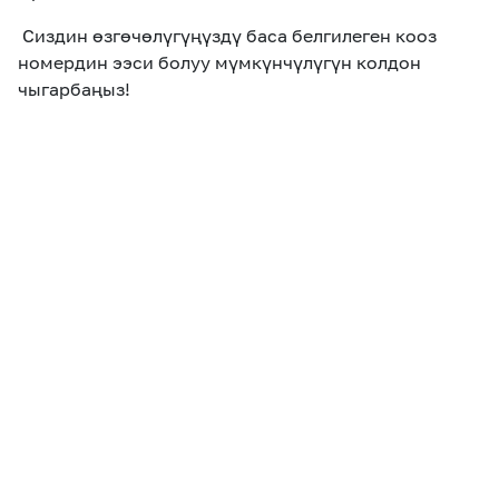
Сиздин өзгөчөлүгүңүздү баса белгилеген кооз
номердин ээси болуу мүмкүнчүлүгүн колдон
чыгарбаңыз!