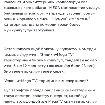
каалашат.
Абоненттеринин каалоолорун көз
жаздымга калтырбаган MEGA мамлекеттик уюлдук
байланыш оператору, майрамды утурлай, сонун
акция жарыялоо менен, “Күмүш” же “Алтын”
категориясындагы номердин ээси болуу
мүмкүнчүлүгүн тартуулайт.
Эстеп калууга оңой болгон, уккулуктуу номерди
акысыз алуу үчүн,
"Элдики+Mega TV"
тарифтеринин бирине кошулуп, тандалган номер
үчүн 6 же 12 мөөнөттүн акысын (ар бири 28 күн)
бир төлөм аркылуу төлөө керек.
"Элдики+Mega TV"
тарифине эмнелер кирет?
Бул тарифтик планда байланыш кызматтарынын
толук спектри: сапаттуу интернет, ыңгайлуу
чалуулар, ошондой эле MegaTV кызматы аркылуу