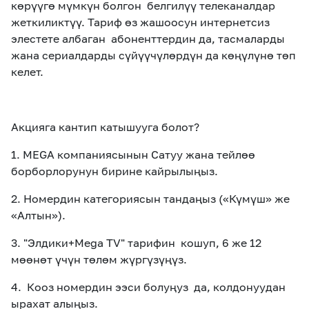
көрүүгө мүмкүн болгон белгилүү телеканалдар
жеткиликтүү. Тариф өз жашоосун интернетсиз
элестете албаган абоненттердин да, тасмаларды
жана сериалдарды сүйүүчүлөрдүн да көңүлүнө төп
келет.
Акцияга кантип катышууга болот?
1. MEGA компаниясынын Сатуу жана тейлөө
борборлорунун бирине кайрылыңыз.
2. Номер
дин
категориясын тандаңыз («Күмүш» же
«Алтын»).
3. "Элдики+Mega TV" тарифин кошуп, 6 же 12
мөөнөт үчүн
төлөм жүргүзүңүз
.
4.
К
ооз номердин ээси болуңуз да,
колдонуудан
ырахат алыңыз.