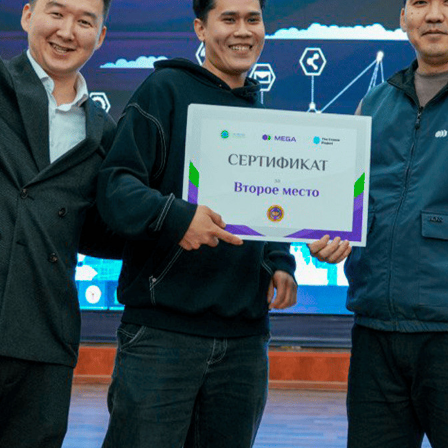
Көңүл ачуучу
Жаңылыктар
Номерди тандоо
MegaPay
Офис картасы жана каптоо