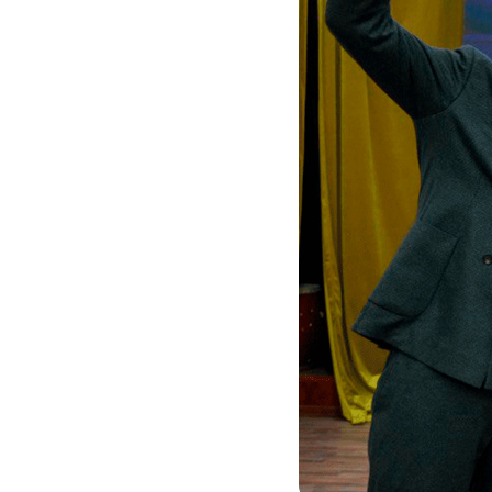
Кызматтар
Компания
Кызматтар
Кызмат көрсөтүүлөр
Биз жөнүндө
Чалуулар жана SMS
MegaTV
Өнөктөштөргө