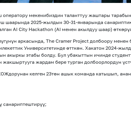
ш оператору мекенибиздин таланттуу жаштары тарабы
 Ош шаарында 2025-жылдын 30-31-январында санарипти
ган AI City Hackathon (AI менен акылдуу шаар) өткөрү
нүн аркасында, The Cramer Project долбоору менен би
лекеттик Университетинде өтткөн. Хакатон 2024-жылд
ын акыркы этабы болду. Бул убакыттын ичинде студен
н жакшыртууга жардам бере турган долбоорлордун үст
ОЖдорунан келген 23төн ашык команда катышып, анан
ү санариптештирүү;