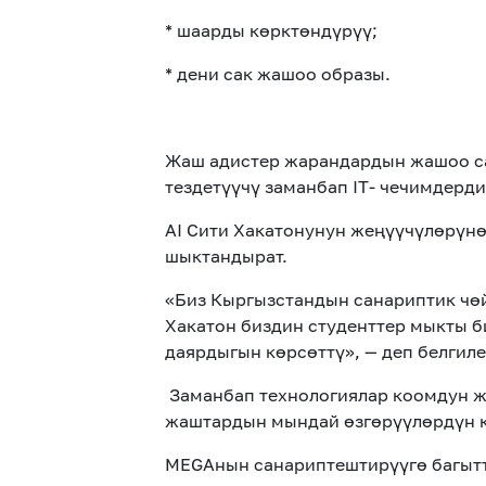
* шаарды көрктөндүрүү;
* дени сак жашоо образы.
Жаш адистер жарандардын жашоо са
тездетүүчү заманбап IT- чечимдерд
AI Сити Хакатонунун жеңүүчүлөрүнө
шыктандырат.
«Биз Кыргызстандын санариптик чөй
Хакатон биздин студенттер мыкты б
даярдыгын көрсөттү», — деп белги
Заманбап технологиялар коомдун жа
жаштардын мындай өзгөрүүлөрдүн 
MEGAнын санариптештирүүгө багытт