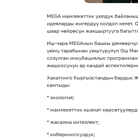
MEGA мамлекеттик уюлдук байланы
идеяларды жигердүү колдоп келет.
шаар чөйрөсүн жакшыртууга багыттал
Иш-чара MEGAнын башкы демөөрчүлүгү
уюму тарабынан уюштурулуп Ош Мам
созулган инкубациялык программан
жашоосунун ар кандай аспектилери
Хакатонго Кыргызстандын бардык Ж
камтыды:
* экология;
* мамлекеттик кызмат көрсөтүүлөрд
* жасалма интеллект;
* киберкоопсуздук;