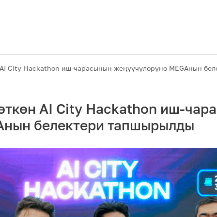
 AI City Hackathon иш-чарасынын жеңүүчүлөрүнө MEGAнын бе
ткөн AI City Hackathon иш-чар
Aнын белектери тапшырылды
Акциялар
M2M