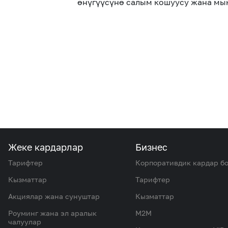
өнүгүүсүнө салым кошуусу жана мы
Жеке кардарлар
Бизнес
Тарифтер
Корпоративдик кардар б
Кызматтар
Тарифтер
Акциялар жана сунуштар
Кызматтар
Роуминг жана эл аралык
M2M
чалуулар