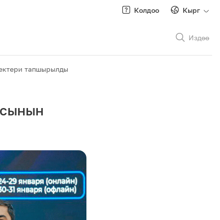
Колдоо
Кырг
Издөө
Рус
/
Кырг
лектери тапшырылды
асынын
Роуминг