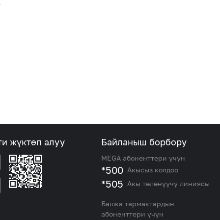
.
ти жүктөп алуу
Байланыш борбору
MEGA абоненттери үчүн
*500
Акысыз колдоо
*505
Акы төлөнүүчү линиясы
Башка тармактардын
абоненттери үчүн