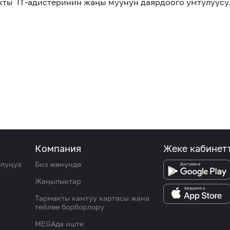
кты IT-адистеринин жаңы муунун даярдоого умтулуусу
Компания
Жеке кабинет
олуңуз
Биз жөнүндө
Жаңылыктар
Тармакты камтуу картасы жана
тейлөө борборлору
MEGAда иште