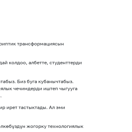
ариптик трансформациясын
ай колдоо, албетте, студенттерди
табыз. Биз буга кубанычтабыз.
иялык чечимдерди иштеп чыгууга
.
ир ирет тастыктады. Ал эми
өлкөбүздүн жогорку технологиялык