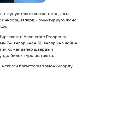
нан сунушталып жаткан жаңычыл
к инновацияларды өнүктүрүүгө жана
лдү.
ргеликте Accelerate Prosperity
ын 24-январынан 31-январына чейин
ттик командалар шаардын
үндө билек түрө иштешти.
 негизги багыттары төмөнкүлөрдү