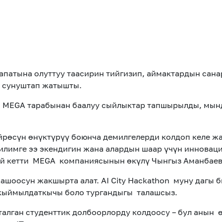
патына олуттуу таасирин тийгизип, аймактардын сан
и сунуштап жатышты.
 MEGA тарабынан баалуу сыйлыктар тапшырылды, мынд
рөсүн өнүктүрүү боюнча демилгелерди колдоп келе жа
илимге ээ экендигин жана алардын шаар үчүн инновац
лей кетти MEGA компаниясынын өкүлү Чынгыз Аманбаев
шоосун жакшырта алат. AI City Hackathon муну дагы б
кыймылдаткычы боло тургандыгы талашсыз.
алган студенттик долбоорлорду колдоосу – бул анын 