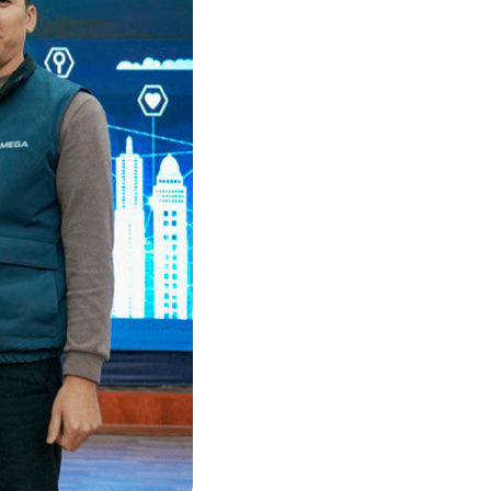
Соц. тармактар
MEGAда иште
SIM жеткирүү
MegaKassa