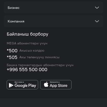
Тарифтер
Бизнес
Кызматтар
Корпоративдик кардар болуңуз
Компания
Акциялар жана сунуштар
Тарифтер
Биз жөнүндө
Байланыш борбору
Роуминг жана эл аралык чалуулар
Кызматтар
Жаңылыктар
MEGA абоненттери үчүн
eSIM
M2M
*500
Акысыз колдоо
Тармакты камтуу картасы жана тейлөө борборлору
Номерди тандоо
*505
Акы төлөнүүчү линиясы
Корпоративдик жана VIP кардарлар менен иштөө
MEGAда иште
боюнча бөлүмдүн кызматкерлеринин байланыш
Башка тармактардын абоненттери үчүн
маалыматтары.
+996 555 500 000
Өнөктөштөргө
MEGA бренди