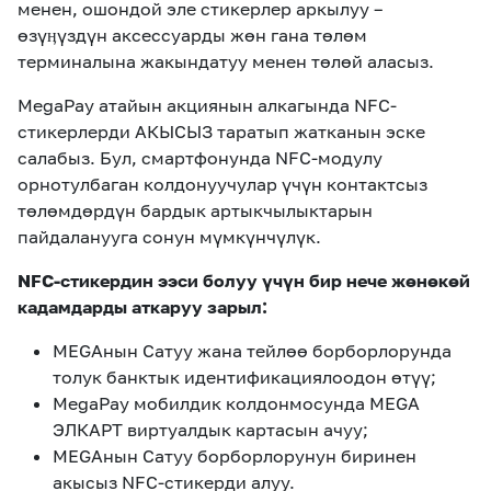
менен, ошондой эле стикерлер аркылуу –
өзүӊүздүн аксессуарды жөн гана төлөм
терминалына жакындатуу менен төлөй аласыз.
MegaPay атайын акциянын алкагында NFC-
стикерлерди АКЫСЫЗ таратып жатканын эске
салабыз. Бул, смартфонунда NFC-модулу
орнотулбаган колдонуучулар үчүн контактсыз
төлөмдөрдүн бардык артыкчылыктарын
пайдаланууга сонун мүмкүнчүлүк.
NFC-стикердин ээси болуу үчүн бир нече жөнөкөй
кадамдарды аткаруу зарыл:
MEGAнын Сатуу жана тейлөө борборлорунда
толук банктык идентификациялоодон өтүү;
MegaPay мобилдик колдонмосунда MEGA
ЭЛКАРТ виртуалдык картасын ачуу;
MEGAнын Сатуу борборлорунун биринен
акысыз NFC-стикерди алуу.