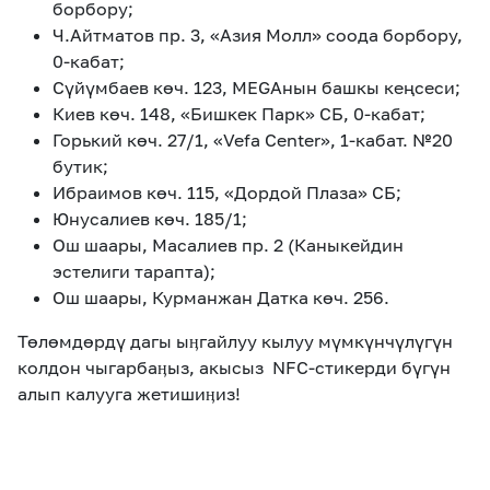
борбору;
Ч.Айтматов пр. 3, «Азия Молл» соода борбору,
0-кабат;
Сүйүмбаев көч. 123, MEGAнын башкы кеңсеси;
Киев көч. 148, «Бишкек Парк» СБ, 0-кабат;
Горький көч. 27/1, «Vefa Center», 1-кабат. №20
бутик;
Ибраимов көч. 115, «Дордой Плаза» СБ;
Юнусалиев көч. 185/1;
Ош шаары, Масалиев пр. 2 (Каныкейдин
эстелиги тарапта);
Ош шаары, Курманжан Датка көч. 256.
Төлөмдөрдү дагы ыӊгайлуу кылуу мүмкүнчүлүгүн
колдон чыгарбаӊыз, акысыз NFC-стикерди бүгүн
алып калууга жетишиӊиз!