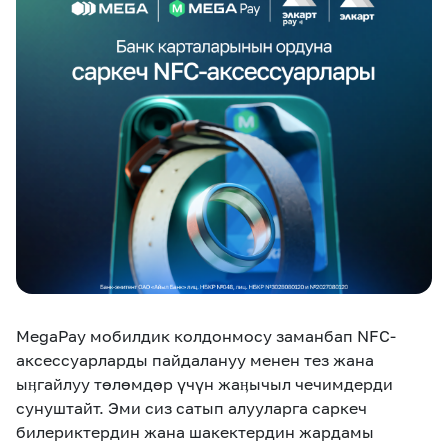
eSIM
M2M
Кызматтар
Компания
Кызматтар
Көңүл ачуучу
Соц. тармактар
Кызмат көрсөтүүлөр
Биз жөнүндө
Жаңылыктар
MEGAда иште
Чалуулар жана
Номерди тандоо
SIM жеткирүү
SMS
MegaPay мобилдик колдонмосу заманбап NFC-
Офис картасы
MegaTV
MegaPay
MegaKassa
Өнөктөштөргө
жана каптоо
аксессуарларды пайдалануу менен тез жана
ыӊгайлуу төлөмдөр үчүн жаӊычыл чечимдерди
сунуштайт. Эми сиз сатып алууларга саркеч
билериктердин жана шакектердин жардамы