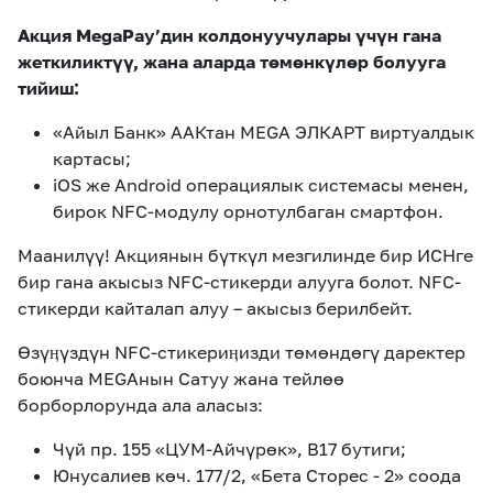
Акция MegaPay’дин колдонуучулары үчүн гана
жеткиликтүү, жана аларда төмөнкүлөр болууга
тийиш:
«Айыл Банк» ААКтан MEGA ЭЛКАРТ виртуалдык
картасы;
iOS же Android операциялык системасы менен,
бирок NFC-модулу орнотулбаган смартфон.
Маанилүү! Акциянын бүткүл мезгилинде бир ИСНге
бир гана акысыз NFC-стикерди алууга болот. NFC-
стикерди кайталап алуу – акысыз берилбейт.
Өзүӊүздүн NFC-стикериӊизди төмөндөгү даректер
боюнча MEGАнын Сатуу жана тейлөө
борборлорунда ала аласыз:
Чүй пр. 155 «ЦУМ-Айчүрөк», В17 бутиги;
Юнусалиев көч. 177/2, «Бета Сторес - 2» соода