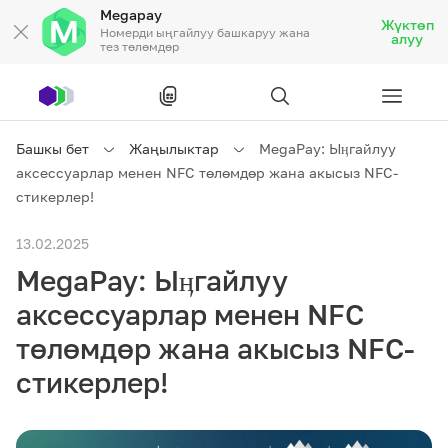
Megapay
Жүктөп
Номерди ыңгайлуу башкаруу жана
алуу
тез төлөмдөр
Рус
/
Кырг
Башкы бет
Жаңылыктар
MegaPay: Ыӊгайлуу
аксессуарлар менен NFC төлөмдөр жана акысыз NFC-
Жеке кардарларга
стикерлер!
13.02.2025
Жеке кардарларга
Байланыш
MegaPay: Ыӊгайлуу
Ишкердик үчүн
аксессуарлар менен NFC
төлөмдөр жана акысыз NFC-
Тарифтер
Акциялар
Роуминг
стикерлер!