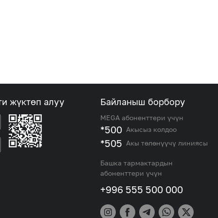
ти жүктөп алуу
Байланыш борбору
MEGA абоненттери үчүн
*500
Акысыз колдоо
*505
Акы төлөнүүчү линиясы
Башка тармактардын
абоненттери үчүн
+996 555 500 000