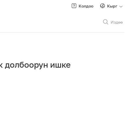
Колдоо
Кырг
Издөө
Рус
/
Кырг
к долбоорун ишке
Роуминг