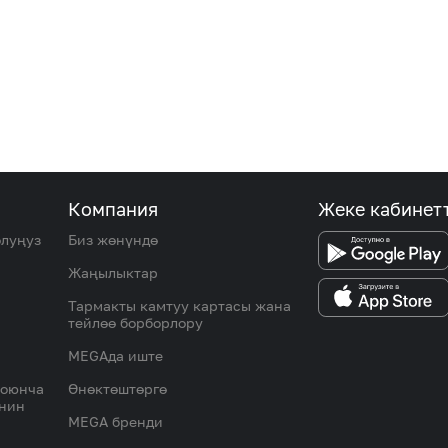
Компания
Жеке кабинет
олуңуз
Биз жөнүндө
Жаңылыктар
Тармакты камтуу картасы жана
тейлөө борборлору
MEGAда иште
боюнча
Өнөктөштөргө
инин
MEGA бренди