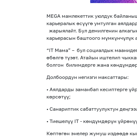
MEGA мамлекеттик уюлдук байланыш
карьералык өсүүгө умтулган аялдар
жарыялайт.
Бул
демилге
нин
алкагын
карьерасын баштоого мүмкүнчүлүк 
“
IT Мама” – бул социалдык маанидег
өбөлгө түзөт. Атайын иштелип чыкк
болгон билимдерге жана көндүмдө
Долбоордун негизги максаттары:
• Аялдарды заманбап кесиптерге үй
көрсөтүү;
• Санариптик сабаттуулуктун деңгэ
• Тиешелүү IT
-
көндүмдөрүн үйрөнүү
Көптөгөн энелер жумуш издөөдө кы