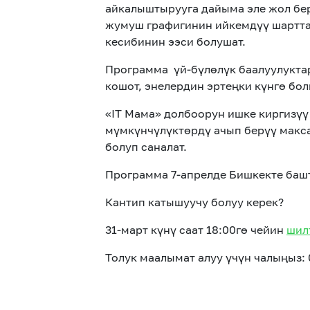
айкалыштырууга
дайыма эле
жол бер
жумуш графигинин
ийкемдүү
шартт
кесиби
нин
ээ
си
болушат.
Программа үй-бүлөлүк баалуулукта
кошот, энелердин эртеңки күнгө бо
«IT Мама» долбоорун ишке киргизүү
мүмкүнчүлүктөрдү ачып берүү макс
болуп саналат.
Программа 7-апрелде Бишкекте башт
Кантип катышуучу болуу керек?
31-март күнү саат 18:00гө чейин
шил
Толук маалымат алуу үчүн чалыңыз: 