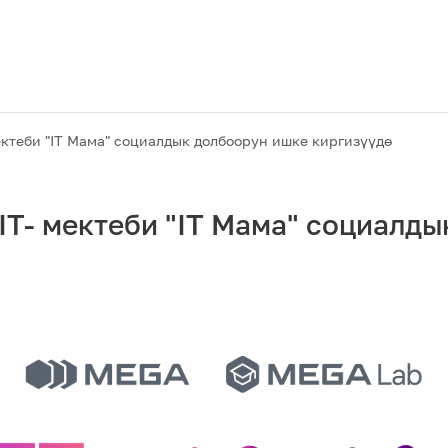
ктеби "IT Мама" социалдык долбоорун ишке киргизүүдө
T- мектеби "IT Мама" социалды
Акциялар
M2M