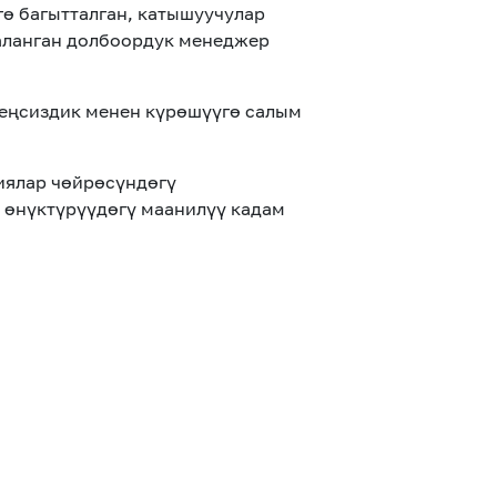
гө
багытталган
,
катышуучулар
аланган
долбоордук менеджер
еңсиздик менен күрөшүүгө салым
иялар чөйрөсүндөгү
 өнүктүрүүдөгү маанилүү кадам