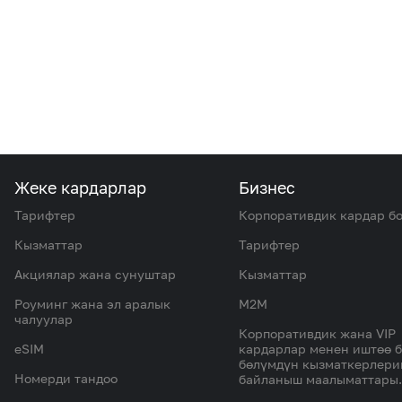
Жеке кардарлар
Бизнес
Тарифтер
Корпоративдик кардар б
Кызматтар
Тарифтер
Акциялар жана сунуштар
Кызматтар
Роуминг жана эл аралык
M2M
чалуулар
Корпоративдик жана VIP
eSIM
кардарлар менен иштөө 
бөлүмдүн кызматкерлер
Номерди тандоо
байланыш маалыматтары.