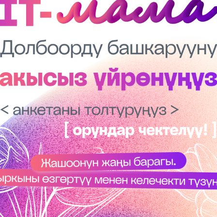
Көңүл ачуучу
Жаңылыктар
Номерди тандоо
MegaPay
Офис картасы жана каптоо