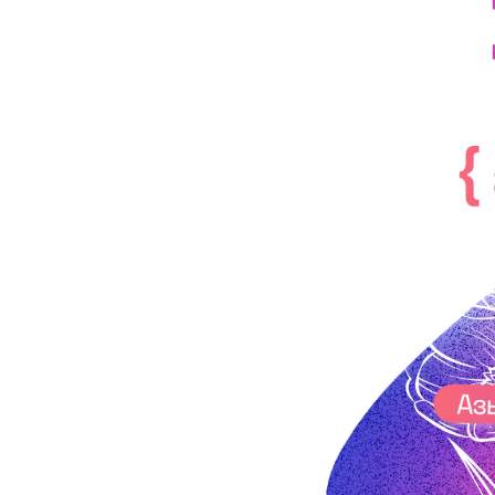
Кызматтар
Компания
Кызматтар
Кызмат көрсөтүүлөр
Биз жөнүндө
Чалуулар жана SMS
MegaTV
Өнөктөштөргө