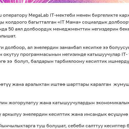
 оператору MegaLab IT-мектеби менен биргеликте ка
ды колдоого багытталган «IT Мама» социалдык долбоо
да 50 аял долбоорду
к менеджменттин
негиздерин беке
алышат.
и долбоор, ал энелердин заманбап кесипке ээ болуусу
ан окутуу программасы
нын негизинде катышуучулар
IT
-
ргө ээ
б
олуп, балдарын тарбиялоо
ну
кесиптик ишмердү
рөтүү жана аралыктан иштөө шарттары каралган
жумуш
элин жогорулатуу жана катышуучулардын экономикалык
 аркылуу энелердин кесиптик жана инсандык өсүшүнө 
йынчылыктарга туш болушат, себеби салттуу кесиптер