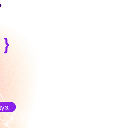
Соц. тармактар
MEGAда иште
SIM жеткирүү
MegaKassa