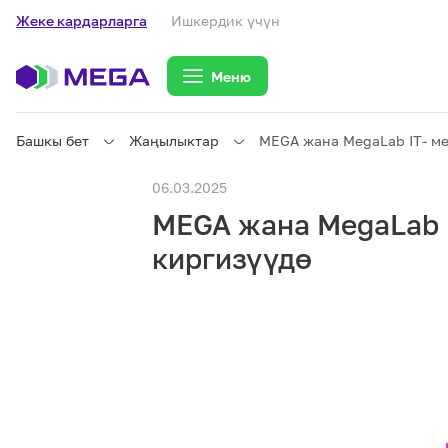
Жеке кардарларга
Ишкердик үчүн
Меню
Башкы бет
Жаңылыктар
MEGA жана MegaLab IT- ме
Жеке кардарларга
06.03.2025
MEGA жана MegaLab I
Жеке кардарларга
Байланыш
киргизүүдө
Ишкердик үчүн
Тарифтер
eSIM