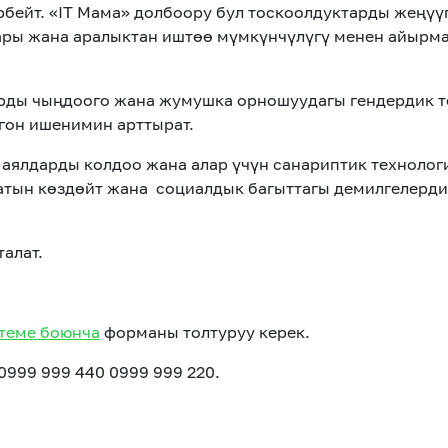
бейт. «IT Мама» долбоору бул тоскоолдуктарды жеңүү
ары
жана аралыктан иштөө мүмкүнчүлүгү менен айырм
рды чыңдоого жана жумушка орношуудагы гендердик т
лгон ишенимин арттырат.
 аялдарды колдоо жана алар үчүн санариптик технолог
атын көздөйт жана социалдык багыттагы демилгелерди
алат.
теме боюнча
форманы толтуруу керек.
0999 999 440 0999 999 220.