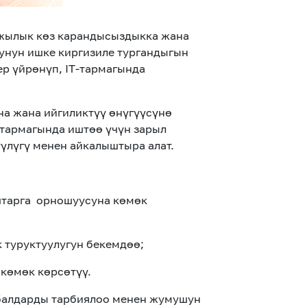
ржылык көз карандысыздыкка жана
рунун ишке киргизиле тургандыгын
р үйрөнүп, IT-тармагында
на жана ийгиликтүү өнүгүү
сүнө
тармагында иштөө үчүн зарыл
үлүгү менен айкалыштыра алат.
тарга орношуусуна
көмөк
 туруктуулугун бекемдөө;
көмөк көрсөтүү.
 балдарды тарбиялоо менен жумушун