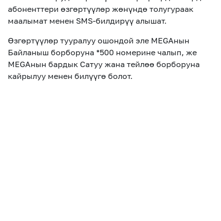
абоненттери өзгөртүүлөр жөнүндө толугураак
маалымат менен SMS-билдирүү алышат.
Өзгөртүүлөр тууралуу ошондой эле MEGAнын
Байланыш борборуна *500 номерине чалып, же
МEGAнын бардык Сатуу жана тейлөө борборуна
кайрылуу менен билүүгө болот.