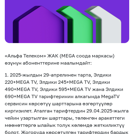
eSIM
M2M
Кызматтар
Компания
Кызматтар
Көңүл ачуучу
Соц. тармактар
«Альфа Телеком» ЖАК (MEGA соода маркасы)
Кызмат көрсөтүүлөр
өзүнүн абоненттерине маалымдайт:
Биз жөнүндө
Жаңылыктар
MEGAда иште
1. 2025-жылдын 29-апрелинен тарта, Элдики
Чалуулар жана
220+MEGA TV, Элдики 245+MEGA TV, Элдики
Номерди тандоо
SIM жеткирүү
SMS
490+MEGA TV, Элдики 595+MEGA TV жана Элдики
690+MEGA TV тарифтеринин алкагында MegaTV
Офис картасы
MegaTV
MegaPay
MegaKassa
Өнөктөштөргө
сервисин көрсөтүү шарттарына өзгөртүүлөр
жана каптоо
киргизилет. Аталган тарифтердин 29.04.2025-жылга
чейин узартылган шарттары, төлөнгөн аракеттеги
мөөнөттөргө ылайык толук көлөмдө жеткиликтүү
болот. Жогоруда көрсөтүлгөн тарифтердин бардык