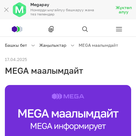
Megapay
Жүктөп
Номерди ыңгайлуу башкаруу жана
алуу
тез төлөмдөр
Рус
/
Кырг
Башкы бет
Жаңылыктар
MEGA маалымдайт
Жеке кардарларга
17.04.2025
MEGA маалымдайт
Жеке кардарларга
Байланыш
Ишкердик үчүн
Тарифтер
Акциялар
Роуминг