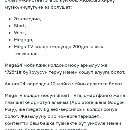
онлайн-кинотеатрга 30 күн бою АКЫСЫЗ кирүү
мүмкүнчүлүгүнө ээ болушат:
Этномедиа;
Start;
Wink;
Megogo;
Mega TV колдонмосунда 200дөн ашык
телеканал.
Mega24 мобилдик колдономосу аркылуу же
*725*1# буйруусун терүү менен кошуп алууга болот.
Акция 24-апрелден 12-майга чейин аракетте болот.
MegaTV колдонмосун Smart TVга, смартфонго жана
планшетке орнотуп алыӊыз (App Store жана Google
Play), же megatv.kg веб-версиясын колдонсоңуз
болот. Жазылууну бир номерге тариздеп,
контентти беш башка түзмөктө бүт үй-бүлө менен