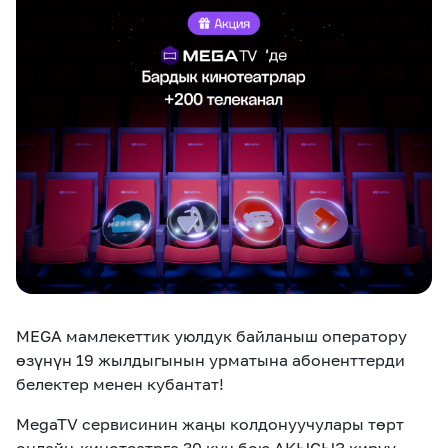
eSIM
M2M
Кызматтар
Компания
Кызматтар
Көңүл ачуучу
Соц. тармактар
Кызмат көрсөтүүлөр
Биз жөнүндө
Жаңылыктар
MEGAда иште
Чалуулар жана
Номерди тандоо
SIM жеткирүү
SMS
MEGA мамлекеттик уюлдук байланыш оператору
Офис картасы
MegaTV
MegaPay
MegaKassa
Өнөктөштөргө
жана каптоо
өзүнүн 19 жылдыгынын урматына абоненттерди
белектер менен кубантат!
MegaTV сервисинин жаңы колдонуучулары төрт