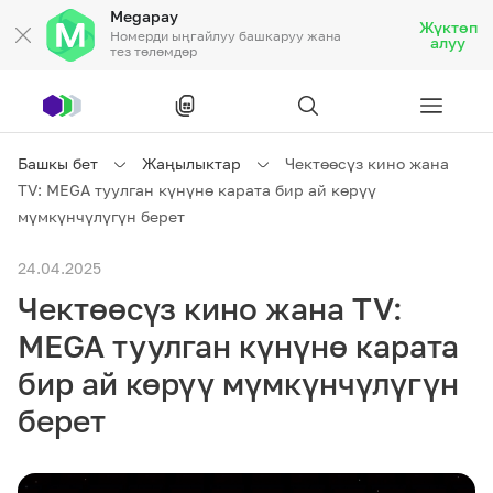
Megapay
Жүктөп
Номерди ыңгайлуу башкаруу жана
алуу
тез төлөмдөр
Рус
/
Кырг
Башкы бет
Жаңылыктар
Чектөөсүз кино жана
TV: MEGA туулган күнүнө карата бир ай көрүү
Жеке кардарларга
мүмкүнчүлүгүн берет
24.04.2025
Жеке кардарларга
Байланыш
Чектөөсүз кино жана TV:
Ишкердик үчүн
MEGA туулган күнүнө карата
бир ай көрүү мүмкүнчүлүгүн
Тарифтер
Акциялар
Роуминг
берет