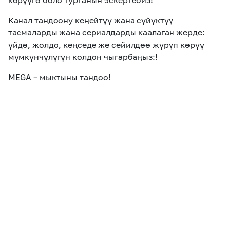
көрүүгө боло турганын эскертебиз!
Канал тандоону кеңейтүү жана сүйүктүү
тасмаларды жана сериалдарды каалаган жерде:
үйдө, жолдо, кеңседе же сейилдөө жүрүп көрүү
мүмкүнчүлүгүн колдон чыгарбаңыз:!
MEGA – мыктыны тандоо!