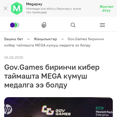
Megapay
Жүктөп
Номерди ыңгайлуу башкаруу жана
алуу
тез төлөмдөр
Рус
/
Кырг
Башкы бет
Жаңылыктар
Gov.Games биринчи
кибер таймашта MEGA күмүш медалга ээ болду
Жеке кардарларга
16.06.2025
Gov.Games биринчи кибер
Жеке кардарларга
Байланыш
таймашта MEGA күмүш
Ишкердик үчүн
медалга ээ болду
Тарифтер
Акциялар
Роуминг