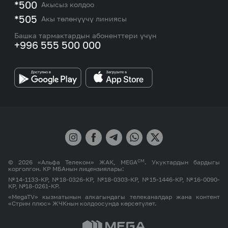
M2M
*500
Акысыз колдоо
Тармакты камтуу картасы жана тейлөө борборлору
Номерди тандоо
*505
Акы төлөнүүчү линиясы
Корпоративдик жана VIP кардарлар менен иштөө
MEGAда иште
боюнча бөлүмдүн кызматкерлеринин байланыш
Башка тармактардын абоненттери үчүн
маалыматтары.
+996 555 500 000
Өнөктөштөргө
MEGA бренди
СМ
© 2026 «Альфа Телеком» ЖАК, MEGA
. Укуктардын бардыгы
корголгон. КР МБАнын лицензиялары:
№14-1133-КР, №18-0326-КР, №18-0303-КР, №15-1446-КР, №16-0090-
КР, №18-0261-КР.
«MegaTV» кызматынын алкагындагы телеканалдар жана контент
«Стрим плюс» ЖЧКнын колдоосунда көрсөтүлөт.