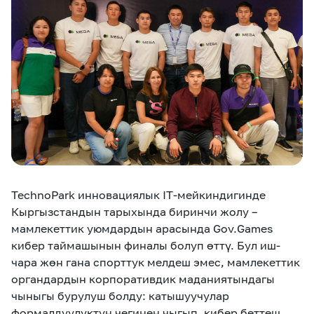
eSIM
M2M
Кызматтар
Компания
Кызматтар
Көңүл ачуучу
Соц. тармактар
Кызмат көрсөтүүлөр
Биз жөнүндө
Жаңылыктар
MEGAда иште
Чалуулар жана
TechnoPark инновациялык IT-мейкиндигинде
Номерди тандоо
SIM жеткирүү
SMS
Кыргызстандын тарыхында биринчи жолу –
мамлекеттик уюмдардын арасында Gov.Games
Офис картасы
MegaTV
MegaPay
MegaKassa
Өнөктөштөргө
кибер таймашынын финалы болуп өттү. Бул иш-
жана каптоо
чара жөн гана спорттук мелдеш эмес, мамлекеттик
органдардын корпоративдик маданиятындагы
чыныгы бурулуш болду: катышуучулар
формалдуулуктун чегинен чыгып, кибер беттеш