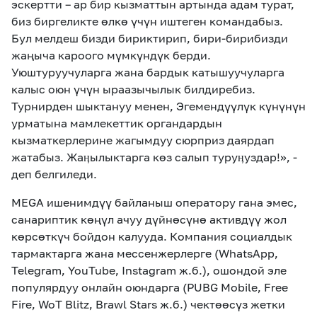
эскертти – ар бир кызматтын артында адам турат,
биз биргеликте өлкө үчүн иштеген командабыз.
Бул мелдеш бизди бириктирип, бири-бирибизди
жаңыча кароого мүмкүндүк берди.
Уюштуруучуларга жана бардык катышуучуларга
калыс оюн үчүн ыраазычылык билдиребиз.
Турнирден шыктануу менен, Эгемендүүлүк күнүнүн
урматына мамлекеттик органдардын
кызматкерлерине жагымдуу сюрприз даярдап
жатабыз. Жаӊылыктарга көз салып туруӊуздар!», -
деп белгиледи.
MEGA ишенимдүү байланыш оператору гана эмес,
санариптик көңүл ачуу дүйнөсүнө активдүү жол
көрсөткүч бойдон калууда. Компания социалдык
тармактарга жана мессенжерлерге (WhatsApp,
Telegram, YouTube, Instagram ж.б.), ошондой эле
популярдуу онлайн оюндарга (PUBG Mobile, Free
Fire, WoT Blitz, Brawl Stars ж.б.) чектөөсүз жетки