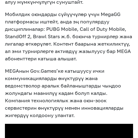
алуу мүмкүнчүлүгүн сунуштайт.
Мобилдик оюндарды сүйүүчүлөр үчүн MegaGG
платформасы иштейт, анда эң популярдуу
дисциплиналар: PUBG Mobile, Call of Duty Mobile,
StandOff 2, Brawl Stars ж.б. боюнча турнирлер жана
лигалар өткөрүлөт. Контент баарына жеткиликтүү,
ал эми турнирлерге активдүү жазылуусу бар MEGA
абоненттери катыша алышат.
MEGAнын Gov.Games’ке катышуусу ички
коммуникацияларды өнүктүрүү жана
ведомстволор аралык байланыштарды чыңдоо
жолундагы маанилүү кадам болуп калды.
Компания технологиялык жана оюн-зоок
сервистерин өнүктүрүү менен инновацияларды
жигердүү колдоону улантат.