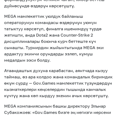
дүйнөсүндө өздөрүн көрсөтүштү.
MEGA мамлекеттик уюлдук байланыш
операторунун командасы өздөрүнүн уюмун
татыктуу көрсөтүп, финалга ишенимдүү түрдө
жетишти, анда Dota2 жана Counter-Strike 2
дисциплиналары боюнча курч беттеште күч
сынашты. Турнирдин жыйынтыгында MEGA эки
ардактуу экинчи орундарды ээлеп, күмүш
медалдын ээси болду.
Атаандаштык духуна карабастан, аянтчада кызуу
таймаш, өз ара колдоо жана командалык биримдик
өкүм сүрдү — Gov.Games мамлекеттик түзүмдөрдүн
кызматкерлери кеңселердин тышында канчалык
күчтүү жана көп кырдуу экенин ачык көрсөтүштү.
MEGA компаниясынын башкы директору Эльнар
Субакожоев: «Gov.Games бизге эң негизги нерсени