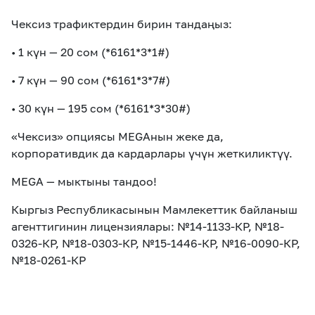
Чексиз трафиктердин бирин тандаңыз:
• 1 күн — 20 сом (*6161*3*1#)
• 7 күн — 90 сом (*6161*3*7#)
• 30 күн — 195 сом (*6161*3*30#)
«Чексиз» опциясы MEGAнын жеке да,
корпоративдик да кардарлары үчүн жеткиликтүү.
MEGA — мыктыны тандоо!
Кыргыз Республикасынын Мамлекеттик байланыш
агенттигинин лицензиялары: №14-1133-КР, №18-
0326-КР, №18-0303-КР, №15-1446-КР, №16-0090-КР,
№18-0261-КР