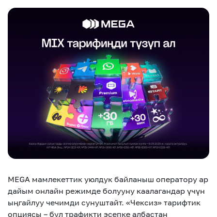
eSIM
M2M
Кызматтар
Компания
Кызматтар
Көңүл ачуучу
Соц. тармактар
Кызмат көрсөтүүлөр
Биз жөнүндө
Жаңылыктар
MEGAда иште
Чалуулар жана
Номерди тандоо
SIM жеткирүү
SMS
Офис картасы
MegaTV
MegaPay
MegaKassa
Өнөктөштөргө
жана каптоо
MEGA мамлекеттик уюлдук байланыш оператору ар
дайым онлайн режимде болууну каалагандар үчүн
ыңгайлуу чечимди сунуштайт. «Чексиз» тарифтик
опциясы – бул трафикти эсепке албастан