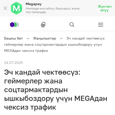
Megapay
Жүктөп
Номерди ыңгайлуу башкаруу жана
алуу
тез төлөмдөр
Рус
/
Кырг
Башкы бет
Жаңылыктар
Эч кандай чектөөсүз:
геймерлер жана соцтармактардын ышкыбоздору үчүн
Жеке кардарларга
MEGAдан чексиз трафик
14.07.2025
Жеке кардарларга
Байланыш
Эч кандай чектөөсүз:
Ишкердик үчүн
геймерлер жана
соцтармактардын
Тарифтер
Акциялар
Роуминг
ышкыбоздору үчүн MEGAдан
чексиз трафик