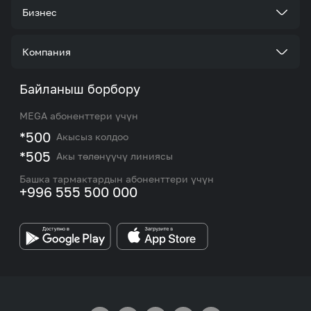
Тарифтер
Бизнес
Кызматтар
Корпоративдик кардар болуңуз
Компания
Акциялар жана сунуштар
Тарифтер
Биз жөнүндө
Байланыш борбору
Роуминг жана эл аралык чалуулар
Кызматтар
Жаңылыктар
MEGA абоненттери үчүн
eSIM
M2M
*500
Акысыз колдоо
Тармакты камтуу картасы жана тейлөө борборлору
Номерди тандоо
*505
Акы төлөнүүчү линиясы
Корпоративдик жана VIP кардарлар менен иштөө
MEGAда иште
боюнча бөлүмдүн кызматкерлеринин байланыш
Башка тармактардын абоненттери үчүн
маалыматтары.
+996 555 500 000
Өнөктөштөргө
MEGA бренди