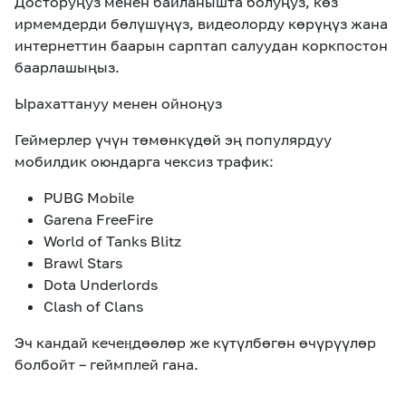
Досторуңуз менен байланышта болуңуз
,
көз
ирмемдерди бөлүшүңүз
,
видеолорду көрүңүз жана
интернеттин баарын сарптап салуудан коркпостон
баарлашыңыз
.
Ырахаттануу менен ойноңуз
Геймерлер үчүн төмөнкүдөй эң популярдуу
мобилдик оюндарга чексиз трафик
:
PUBG Mobile
Garena FreeFire
World of Tanks Blitz
Brawl Stars
Dota Underlords
Clash of Clans
Эч кандай кечеӊдөөлөр же күтүлбөгөн өчүрүүлөр
болбойт – геймплей гана.