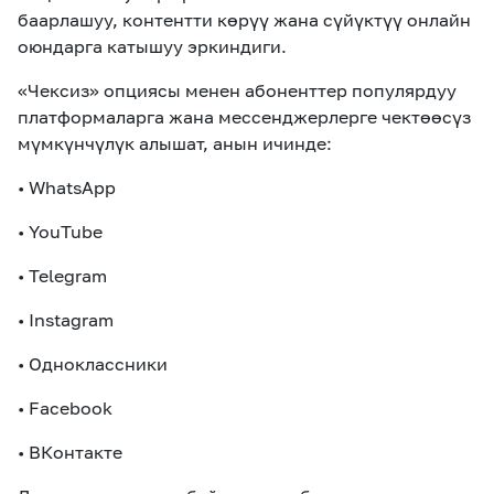
баарлашуу, контентти көрүү жана сүйүктүү онлайн
оюндарга катышуу эркиндиги.
«Чексиз» опциясы менен абоненттер популярдуу
платформаларга жана мессенджерлерге чектөөсүз
мүмкүнчүлүк алышат, анын ичинде:
• WhatsApp
• YouTube
• Telegram
• Instagram
•
Одноклассники
• Facebook
•
ВКонтакте