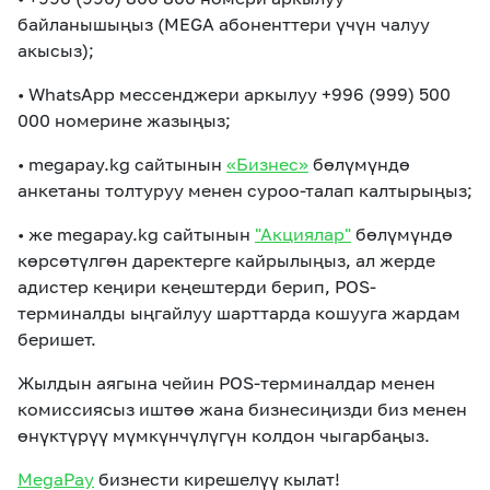
байланышыңыз
(MEGA абоненттери үчүн чалуу
акысыз);
• WhatsApp мессенджери аркылуу +996 (999) 500
000 номерине жазыңыз;
• megapay.kg сайтынын
«Бизнес»
бөлүмүндө
анкетаны толтуруу менен суроо-талап калтырыңыз;
• же megapay.kg сайтынын
"Акциялар"
бөлүмүндө
көрсөтүлгөн даректерге кайрылыңыз, ал жерде
адистер кеңири кеңештерди берип, POS-
терминалды ыңгайлуу шарттарда кошууга жардам
беришет.
Жылдын аягына чейин POS-терминалдар менен
комиссиясыз иштөө жана бизнесиңизди биз менен
өнүктүрүү мүмкүнчүлүгүн колдон чыгарбаңыз.
MegaPay
бизнести кирешелүү кылат!