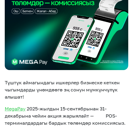
eSIM
M2M
Кызматтар
Компания
Кызматтар
Көңүл ачуучу
Соц. тармактар
Кызмат көрсөтүүлөр
Биз жөнүндө
Жаңылыктар
MEGAда иште
Чалуулар жана
Түштүк аймагындагы ишкерлер бизнеске кеткен
Номерди тандоо
SIM жеткирүү
SMS
чыгымдарды үнөмдөөгө эң сонун мүмкүнчүлүк
алышат!
Офис картасы
MegaTV
MegaPay
MegaKassa
Өнөктөштөргө
жана каптоо
MegaPay
2025-жылдын 15-сентябрынан 31-
декабрына чейин акция жарыялайт — POS-
терминалдардагы бардык
төлөмдөр
комиссиясыз.