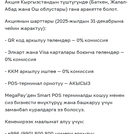
Акция Кыргызстандын түштүгүндө (Баткен, Жалал-
Абад жана Ош облустары) гана ар
а
кетте болот.
Акциянын шарттары (2025-жылдын 31-декабрына
чейин жарактуу):
- QR код аркылуу төлөмдөр — 0% комиссия
- Элкарт жана Visa карталары боюнча төлөмдөр —
0% комиссия
- KKM аркылуу иштөө — 0% комиссия
- POS-терминал орнотуу — АКЫСЫЗ
MegaPay'ден Smart POS терминалды кошуу менен
сиз бизнести өнүктүрүү жана башкаруу үчүн
заманбап куралдарга ээ болосуз.
Кененирээк
маалымат алуу үчүн:
• +996 (990) 800 800
номери аркылуу