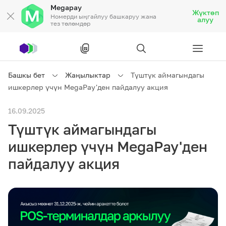
Megapay
Жүктөп
Номерди ыңгайлуу башкаруу жана
алуу
тез төлөмдөр
Рус
/
Кырг
Башкы бет
Жаңылыктар
Түштүк аймагындагы
ишкерлер үчүн MegaPay'ден пайдалуу акция
Жеке кардарларга
16.09.2025
Түштүк аймагындагы
Жеке кардарларга
Байланыш
ишкерлер үчүн MegaPay'ден
Ишкердик үчүн
пайдалуу акция
Тарифтер
Акциялар
Роуминг