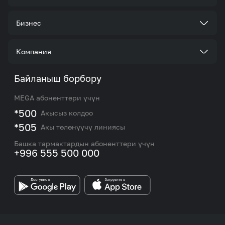
Тарифтер
Бизнес
Кызматтар
Корпоративдик кардар болуңуз
Компания
Акциялар жана сунуштар
Тарифтер
Биз жөнүндө
Байланыш борбору
Роуминг жана эл аралык чалуулар
Кызматтар
Жаңылыктар
MEGA абоненттери үчүн
eSIM
M2M
*500
Акысыз колдоо
Тармакты камтуу картасы жана тейлөө борборлору
Номерди тандоо
*505
Акы төлөнүүчү линиясы
Корпоративдик жана VIP кардарлар менен иштөө
MEGAда иште
боюнча бөлүмдүн кызматкерлеринин байланыш
Башка тармактардын абоненттери үчүн
маалыматтары.
+996 555 500 000
Өнөктөштөргө
MEGA бренди