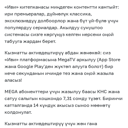
«Иви» китепканасы миңдеген контентти
камтыйт
:
ири премьералар, дүйнөлүк классика,
эксклюзивдүү долбоорлор жана бүт үй-бүлө үчүн
популярдуу сериалдар. Акылдуу сунуштоо
системасы сизге көргүңүз келген нерсени оңой
табууга жардам берет.
Кызматты активдештирүү
абдан
жөнөкөй: сиз
«Иви»
платформасына
MegaTV
аркылуу (
App
Store
жана
Google
Play
'ден жүктөп алууга болот) бир
нече секунданын ичинде тез жана оңой жазыла
аласыз!
MEGA
абоненттери үчүн жазылуу баасы КНС жана
сатуу салыгын кошкондо 7,31 сомду түзөт. Биринчи
катталганда 14 күндүк акысыз сыноо мөөнөтү
колдонулат.
Кызматты активдештирүү үчүн жөн гана