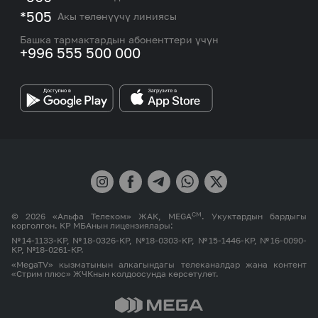
Тармакты камтуу картасы жана тейлөө борборлору
Номерди тандоо
*505
Акы төлөнүүчү линиясы
Корпоративдик жана VIP кардарлар менен иштөө
MEGAда иште
боюнча бөлүмдүн кызматкерлеринин байланыш
Башка тармактардын абоненттери үчүн
маалыматтары.
+996 555 500 000
Өнөктөштөргө
MEGA бренди
СМ
© 2026 «Альфа Телеком» ЖАК, MEGA
. Укуктардын бардыгы
корголгон. КР МБАнын лицензиялары:
№14-1133-КР, №18-0326-КР, №18-0303-КР, №15-1446-КР, №16-0090-
КР, №18-0261-КР.
«MegaTV» кызматынын алкагындагы телеканалдар жана контент
«Стрим плюс» ЖЧКнын колдоосунда көрсөтүлөт.