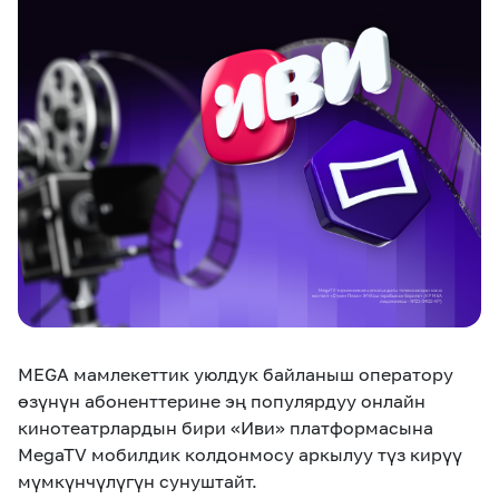
eSIM
M2M
Кызматтар
Компания
Кызматтар
Көңүл ачуучу
Соц. тармактар
Кызмат көрсөтүүлөр
Биз жөнүндө
Жаңылыктар
MEGAда иште
Чалуулар жана
Номерди тандоо
SIM жеткирүү
SMS
MEGA
мамлекеттик уюлдук байланыш оператору
Офис картасы
MegaTV
MegaPay
MegaKassa
Өнөктөштөргө
жана каптоо
өзүнүн абоненттерине эң популярдуу онлайн
кинотеатрлардын бири «Иви»
платформасына
MegaTV
мобилдик колдонмосу аркылуу түз кирүү
мүмкүнчүлүгүн сунуштайт.