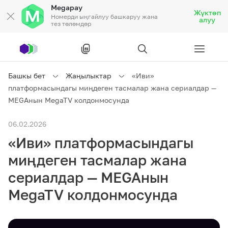
Megapay
Жүктөп
Номерди ыңгайлуу башкаруу жана
алуу
тез төлөмдөр
Рус
/
Кырг
Башкы бет
Жаңылыктар
«Иви»
платформасындагы миңдеген тасмалар жана сериалдар —
Жеке кардарларга
MEGAнын MegaTV колдонмосунда
06.02.2026
Жеке кардарларга
Байланыш
«Иви» платформасындагы
Ишкердик үчүн
миңдеген тасмалар жана
сериалдар — MEGAнын
Тарифтер
Акциялар
Роуминг
MegaTV колдонмосунда