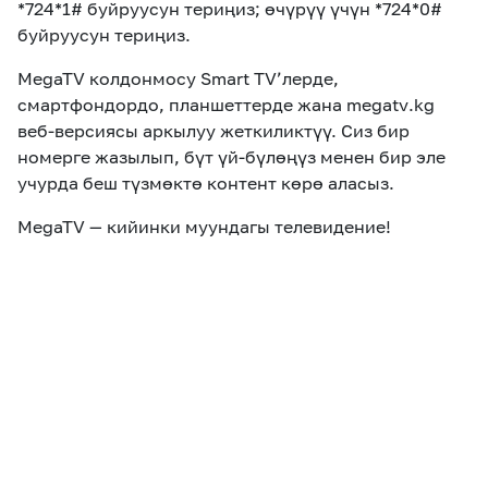
*724*1#
буйруусун
териңиз; өчүрүү үчүн *724*0#
буйруусун
териңиз.
MegaTV
колдонмосу
Smart
TV
’
лерде,
смартфондордо, планшеттерде жана
megatv
.
kg
веб-версиясы аркылуу жеткиликтүү. Сиз бир
номерге жазылып, бүт үй-бүлөңүз менен бир эле
учурда беш түзмөктө контент көрө аласыз.
MegaTV — кийинки муундагы телеви
дение
!