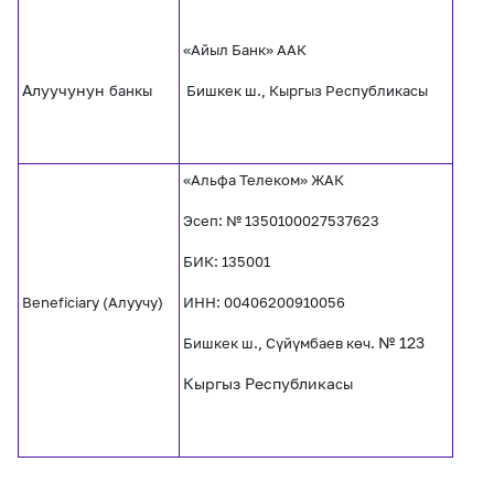
«Айыл Банк» ААК
Алуучунун
банкы
Бишкек ш., Кыргыз Республикасы
«Альфа Телеком» ЖАК
Эсеп: № 1350100027537623
БИК: 135001
Beneficiary (Алуучу)
ИНН: 00406200910056
№ 123
Бишкек ш., Сүйүмбаев көч.
Кыргыз Республика
сы