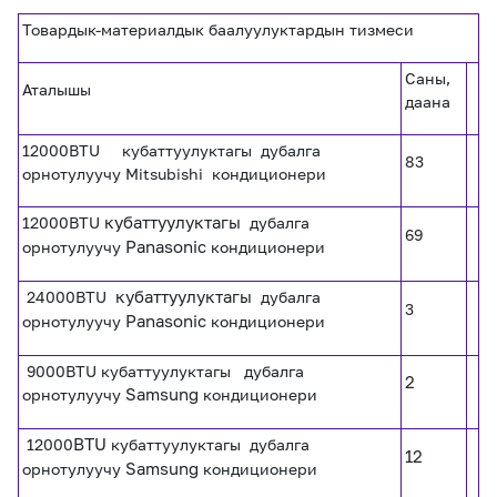
eSIM
M2M
Товардык-материалдык баалуулуктардын тизмеси
Саны,
Кызматтар
Аталышы
даана
12000BTU кубаттуулуктагы дубалга
Компания
83
орнотулуучу Mitsubishi кондиционери
Кызматтар
Көңүл ачуучу
Соц. тармактар
12000BTU
кубаттуулуктагы
дубалга
Кызмат көрсөтүүлөр
69
орнотулуучу
Panasonic
кондиционери
Биз жөнүндө
Жаңылыктар
MEGAда иште
24000BTU
кубаттуулуктагы
дубалга
Чалуулар жана
Номерди тандоо
SIM жеткирүү
3
SMS
орнотулуучу
Panasonic
кондиционери
9000BTU кубаттуулуктагы дубалга
Офис картасы
MegaTV
MegaPay
MegaKassa
Өнөктөштөргө
2
жана каптоо
орнотулуучу
Samsung
кондиционери
12000
BTU
кубаттуулуктагы дубалга
12
орнотулуучу
Samsung
кондиционери