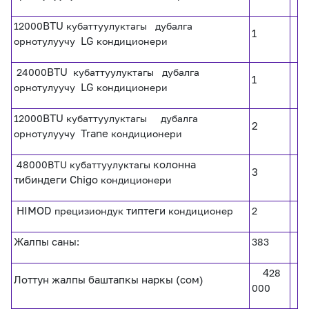
12000
BTU
кубаттуулуктагы дубалга
1
орнотулуучу
LG
кондиционери
24000
BTU
кубаттуулуктагы дубалга
1
орнотулуучу
LG
кондиционери
12000
BTU
кубаттуулуктагы дубалга
2
орнотулуучу
Trane
кондиционери
48000BTU кубаттуулуктагы
колонна
3
тибиндеги
Chigo
кондиционери
HIMOD
прецизиондук
типтеги
кондиционер
2
Жалпы саны
:
383
4
28
Лоттун жалпы баштапкы наркы (сом)
000