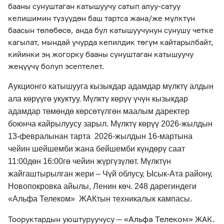
бааны сунуштаган катышуучу сатып алуу-сатуу
келишимин түзүүдөн баш тартса жана/же мүлктүн
баасын төлөбөсө, анда бул катышуучунун сунушу четке
кагылат, мындай учурда кепилдик төгүм кайтарылбайт,
кийинки эң жогорку бааны сунуштаган катышуучу
жеңүүчү болуп эсептелет.
Аукционго катышууга кызыкдар адамдар мүлктү алдын
ала көрүүгө укуктуу. Мүлктү көрүү үчүн кызыкдар
адамдар төмөндө көрсөтүлгөн маалым даректер
боюнча кайрылуусу зарыл. Мүлктү көрүү 2026-жылдын
13-февралынан тарта 2026-жылдын 16-мартына
чейин шейшемби жана бейшемби күндөрү саат
11:00дөн 16:00гө чейин жүргүзүлөт. Мүлктүн
жайгаштырылган жери – Чүй облусу, Ысык-Ата району,
Новопокровка айылы, Ленин көч. 248 дарегиндеги
«Альфа Телеком» ЖАКтын техникалык кампасы.
«Альфа Телеком»
.
Тооруктардын уюштуруучусу ─
ЖАК