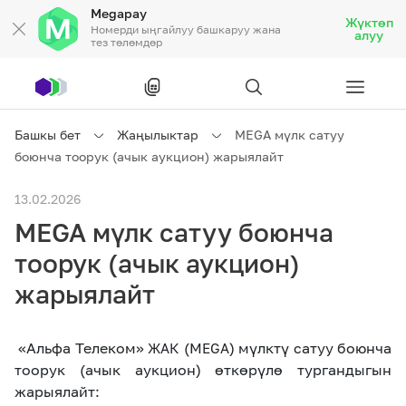
Megapay
Жүктөп
Номерди ыңгайлуу башкаруу жана
алуу
тез төлөмдөр
Рус
/
Кырг
Башкы бет
Жаңылыктар
MEGA мүлк сатуу
боюнча тоорук (ачык аукцион) жарыялайт
Жеке кардарларга
13.02.2026
MEGA мүлк сатуу боюнча
Жеке кардарларга
Байланыш
тоорук (ачык аукцион)
Ишкердик үчүн
жарыялайт
Тарифтер
Акциялар
Роуминг
«Альфа Телеком»
(M
) мүлктү сатуу боюнча
ЖАК
EGA
тоорук (ачык аукцион) өткөрүлө тургандыгын
жарыялайт: