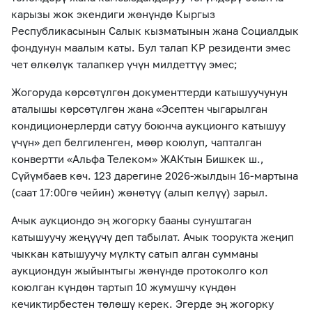
карызы жок экендиги жөнүндө Кыргыз
Республикасынын Салык кызматынын жана Социалдык
фондунун маалым каты. Бул талап КР резиденти эмес
чет өлкөлүк талапкер үчүн милдеттүү эмес;
Жогоруда көрсөтүлгөн документтерди катышуучунун
аталышы көрсөтүлгөн жана «Эсептен чыгарылган
кондиционерлерди сатуу боюнча аукционго катышуу
үчүн» деп белгиленген, мөөр коюлуп, чапталган
конвертти «Альфа Телеком» ЖАКтын Бишкек ш.,
Сүйүмбаев көч. 123 дарегине 2026-жылдын 16-мартына
(саат 17:00гө чейин) жөнөтүү (алып келүү) зарыл.
Ачык аукциондо эң жогорку бааны сунуштаган
катышуучу жеңүүчү деп табылат. Ачык тоорукта жеңип
чыккан катышуучу мүлктү сатып алган сумманы
аукциондун жыйынтыгы жөнүндө протоколго кол
коюлган күндөн тартып 10 жумушчу күндөн
кечиктирбестен төлөшү керек. Эгерде эң жогорку