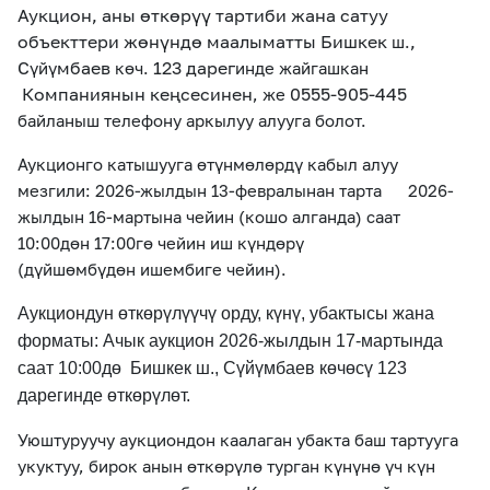
Аукцион, аны өткөрүү тартиби жана сатуу
объекттери жөнүндө маалыматты Бишкек
,
ш.
С
мбаев
123 дарег
үйү
көч.
инде жайгашкан
Компаниянын кеңсесинен
0555-905-445
,
же
байланыш телефону аркылуу алууга болот.
Аукционго катышууга өтүнмөлөрдү кабыл алуу
мезгили: 2026-жылдын 13-февралынан тарта 2026-
жылдын 16-мартына чейин (кошо алганда) саат
10:00дөн 17:00гө чейин иш күндөрү
(дүйшөмбүдөн ишембиге чейин).
Аукциондун өткөрүлүүчү орду, күнү, убактысы жана
форматы: Ачык аукцион 2026-жылдын 17-мартында
саат 10:00дө Бишкек ш., Сүйүмбаев көчөсү 123
дарегинде өткөрүлөт.
Уюштуруучу аукциондон каалаган убакта баш тартууга
укуктуу, бирок анын өткөрүлө турган күнүнө үч күн