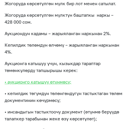
Жогоруда көрсөтүлгөн мүлк бир лот менен сатылат.
Жогоруда көрсөтүлгөн мүлктүн баштапкы наркы –
428 000 сом.
Аукциондун кадамы – жарыяланган наркынан 2%.
Кепилдик төлөмдүн өлчөмү – жарыяланган наркынан
4%.
Аукционга катышуу үчүн, кызыкдар тараптар
төмөнкүлөрдү тапшырышы керек:
• аукционго катышуу өтүнмөсү;
• кепилдик төгүмдүн төлөнгөндүгүн тастыктаган төлөм
документинин көчүрмөсү;
• инсандыгын тастыктоочу документ (өтүнмө берүүдө
талапкер тарабынан жеке өзү көрсөтүлөт);