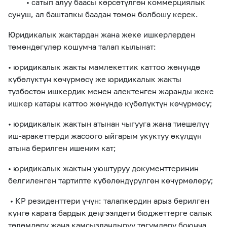
• сатып алуу баасы көрсөтүлгөн коммерциялык
сунуш, ал баштапкы баадан төмөн болбошу керек.
Юридикалык жактардан жана жеке ишкерлерден
төмөндөгүлөр кошумча талап кылынат:
• юридикалык жакты мамлекеттик каттоо жөнүндө
күбөлүктүн көчүрмөсү же юридикалык жакты
түзбөстөн ишкердик менен алектенген жаранды жеке
ишкер катары каттоо жөнүндө күбөлүктүн көчүрмөсү;
• юридикалык жактын атынан чыгууга жана тиешелүү
иш-аракеттерди жасоого ыйгарым укуктуу өкүлдүн
атына берилген ишеним кат;
• юридикалык жактын уюштуруу документтеринин
белгиленген тартипте күбөлөндүрүлгөн көчүрмөлөрү;
• КР резиденттери үчүн: талапкердин арыз берилген
күнгө карата бардык деңгээлдеги бюджеттерге салык
төлөмдөрү жана камсыздандыруу төгүмдөрү боюнча