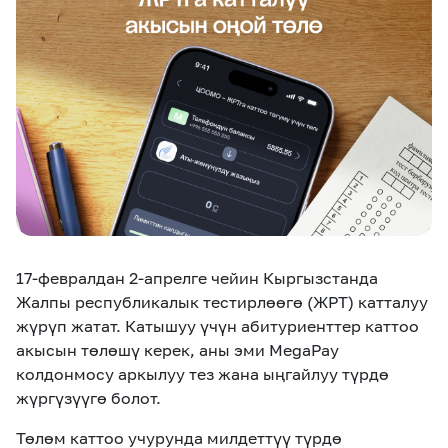
eSIM
M2M
Кызматтар
Компания
Кызматтар
Көңүл ачуучу
Соц. тармактар
Кызмат көрсөтүүлөр
Биз жөнүндө
Жаңылыктар
MEGAда иште
Чалуулар жана
17-февралдан 2-апрелге чейин Кыргызстанда
Номерди тандоо
SIM жеткирүү
SMS
Жалпы республикалык тестирлөөгө (ЖРТ) катталуу
жүрүп жатат. Катышуу үчүн
абитуриенттер
каттоо
Офис картасы
MegaTV
MegaPay
MegaKassa
Өнөктөштөргө
акысын төлөшү керек, аны эми MegaPay
жана каптоо
колдонмосу аркылуу
тез жана ыңгайлуу түрдө
жүргүзүүгө болот.
Төлөм каттоо учурунда милдеттүү түрдө