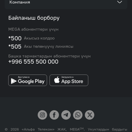
Компания
Акциялар жана сунуштар
Тарифтер
Биз жөнүндө
Байланыш борбору
Роуминг жана эл аралык чалуулар
Кызматтар
Жаңылыктар
MEGA абоненттери үчүн
eSIM
M2M
*500
Акысыз колдоо
Тармакты камтуу картасы жана тейлөө борборлору
Номерди тандоо
*505
Акы төлөнүүчү линиясы
Корпоративдик жана VIP кардарлар менен иштөө
MEGAда иште
боюнча бөлүмдүн кызматкерлеринин байланыш
Башка тармактардын абоненттери үчүн
маалыматтары.
+996 555 500 000
Өнөктөштөргө
MEGA бренди
СМ
© 2026 «Альфа Телеком» ЖАК, MEGA
. Укуктардын бардыгы