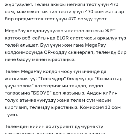
жүргүзүлөт. Төлөм
акысы
негизги тест үчүн 470
сом, мамлекеттик тил тести үчүн 470 сом жана ар
бир предметтик тест үчүн 470 сомду түзөт.
MegaPay колдонуучулары каттоо акысын ЖРТ
каттоо веб-сайтында ELQR системасы аркылуу түз
төлөй алышат.
Бул үчүн ж
өн гана MegaPay
колдонмосунда QR-кодду сканерлеп, төлөмдү бир
нече басуу менен ырастаңыз.
Төлөм MegaPay колдонмосунун ичинде
да
жеткиликтүү: "Төлөмдөр" бөлүмүндө "Кызматтар
үчүн төлөм" категориясын тандап,
издөө
талаасына
"
ББОУБ
" деп
жазыңыз
. Андан кийин
толук аты-жөнүңүздү жана төлөм суммасын
киргизип, төлөмдү ырастаңыз. Комиссия 10 сом
түзөт.
Төлөмдөн кийин
абитуриент дүмүрчөктү
сактап
коюп
, каттоо
үчүн
жооптуу адамга