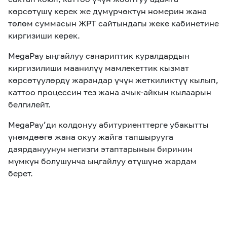
көрсөтүшү керек же
дүмүрчөктүн
номерин жана
төлөм суммасын ЖРТ сайтындагы жеке кабинетине
киргизиши керек.
MegaPay ыңгайлуу санариптик куралдардын
киргизилиши маанилүү мамлекеттик кызмат
к
өрсөтүулөрдү
жарандар үчүн жеткиликтүү кылып,
каттоо процессин тез жана ачык-айкын кылаарын
белгилейт.
MegaPay
’
ди колдонуу
абитуриенттерге
убакытты
үнөмдөөгө жана
окуу жайга тапшырууга
даярдануунун негизги этаптарынын биринин
мүмкүн болушунча ыңгайлуу
өтүшүнө
жардам
берет.