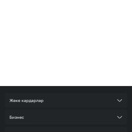
Жеке кардарлар
Тарифтер
Бизнес
Кызматтар
Корпоративдик кардар болуңуз