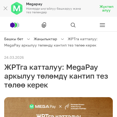
Megapay
Жүктөп
Номерди ыңгайлуу башкаруу жана
алуу
тез төлөмдөр
Рус
/
Кырг
Башкы бет
Жаңылыктар
ЖРТга катталуу:
MegaPay аркылуу төлөмдү кантип тез төлөө керек
Жеке кардарларга
24.03.2026
ЖРТга катталуу: MegaPay
Жеке кардарларга
Байланыш
аркылуу төлөмдү кантип тез
Ишкердик үчүн
төлөө керек
Тарифтер
Акциялар
Роуминг