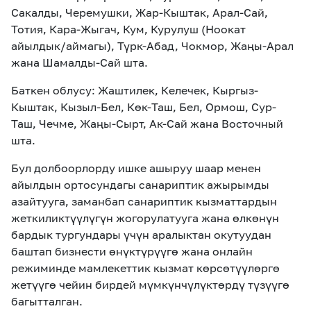
Сакалды, Черемушки, Жар-Кыштак, Арал-Сай,
Тотия, Кара-Жыгач, Кум, Курулуш (Ноокат
айылдык/аймагы), Түрк-Абад, Чокмор, Жаңы-Арал
жана Шамалды-Сай шта.
Баткен облусу: Жаштилек, Келечек, Кыргыз-
Кыштак, Кызыл-Бел, Көк-Таш, Бел, Ормош, Сур-
Таш, Чечме, Жаңы-Сырт, Ак-Сай жана Восточный
шта.
Бул долбоорлорду ишке ашыруу шаар менен
айылдын ортосундагы санариптик ажырымды
азайтууга, заманбап санариптик кызматтардын
жеткиликтүүлүгүн жогорулатууга жана өлкөнүн
бардык тургундары үчүн аралыктан окутуудан
баштап бизнести өнүктүрүүгө жана онлайн
режиминде мамлекеттик кызмат көрсөтүүлөргө
жетүүгө чейин бирдей мүмкүнчүлүктөрдү түзүүгө
багытталган.