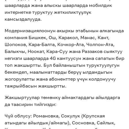
шаарларда жана алыскы шаарларда мобилдик
интернетке туруктуу жеткиликтүүлүк
камсыздалууда.
Модернизациялоонун акыркы этабынын алкагында
компания Бишкек, Ош, Каракол, Манас, Кант,
Шопоков, Кара-Балта, Кочкор-Ата, Чолпон-Ата,
Балыкчы, Ноокат, Кара-Суу жана Раззаков сыяктуу
негизги шаарларда 4G камтуусун жана сапатын бир
топ жакшыртты. Бул байланыштын туруктуулугун
бекемдеп, маалыматтарды берүү ылдамдыгын
жогорулатты жана абоненттер үчүн колдонуучу
тажрыйбасын жакшыртты.
Жакшыртуулар төмөнкү аймактардагы айылдарга
да таасирин тийгизди:
Чүй облусу: Романовка, Сокулук (Крупская
атындагы айылдык/аймагы), Сосновка, Сайлык,