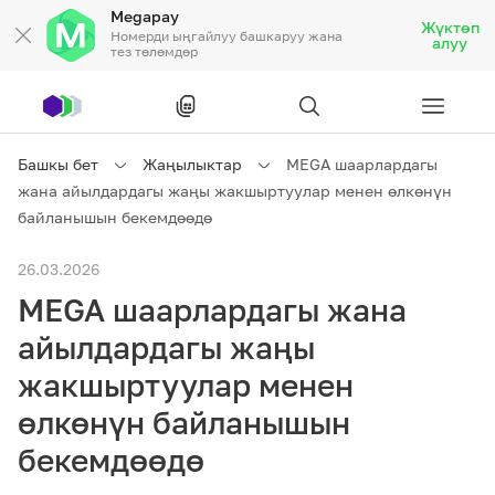
Megapay
Жүктөп
Номерди ыңгайлуу башкаруу жана
алуу
тез төлөмдөр
Рус
/
Кырг
Башкы бет
Жаңылыктар
MEGA шаарлардагы
жана айылдардагы жаңы жакшыртуулар менен өлкөнүн
Жеке кардарларга
байланышын бекемдөөдө
26.03.2026
Жеке кардарларга
Байланыш
MEGA шаарлардагы жана
Ишкердик үчүн
айылдардагы жаңы
жакшыртуулар менен
Тарифтер
Акциялар
Роуминг
өлкөнүн байланышын
бекемдөөдө