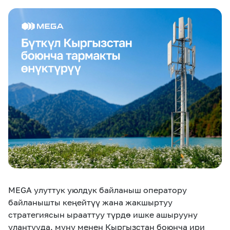
eSIM
M2M
Кызматтар
Компания
Кызматтар
Көңүл ачуучу
Соц. тармактар
Кызмат көрсөтүүлөр
Биз жөнүндө
Жаңылыктар
MEGAда иште
Чалуулар жана
Номерди тандоо
SIM жеткирүү
SMS
Офис картасы
MegaTV
MegaPay
MegaKassa
Өнөктөштөргө
жана каптоо
MEGA улуттук уюлдук байланыш оператору
байланышты кеңейтүү жана жакшыртуу
стратегиясын ырааттуу түрдө ишке ашырууну
улантууда, муну менен Кыргызстан боюнча ири