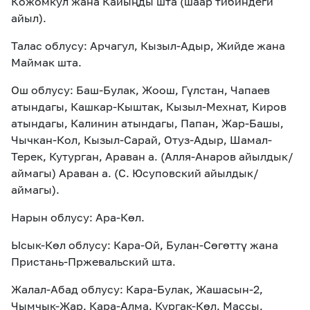
Кожомкул жана Кайыңды шта (шаар тибиндеги
айыл).
Талас облусу: Арчагул, Кызыл-Адыр, Жийде жана
Маймак шта.
Ош облусу: Баш-Булак, Жоош, Гүлстан, Чапаев
атындагы, Кашкар-Кыштак, Кызыл-Мехнат, Киров
атындагы, Калинин атындагы, Папан, Жар-Башы,
Чычкан-Кол, Кызыл-Сарай, Отуз-Адыр, Шамал-
Терек, Кутурган, Араван а. (Алля-Анаров айылдык/
аймагы) Араван а. (С. Юсуповский айылдык/
аймагы).
Нарын облусу: Ара-Көл.
Ысык-Көл облусу: Кара-Ой, Булан-Сөгөттү жана
Пристань-Пржевальский шта.
Жалал-Абад облусу: Кара-Булак, Жашасын-2,
Чымчык-Жар, Кара-Алма, Кургак-Көл, Массы,