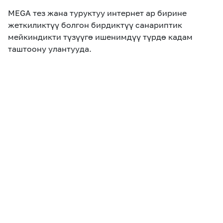
MEGA тез жана туруктуу интернет
ар бирине
жеткиликтүү болгон бирдиктүү санариптик
мейкиндикти түзүүгө ишенимдүү түрдө кадам
таштоону улантууда.