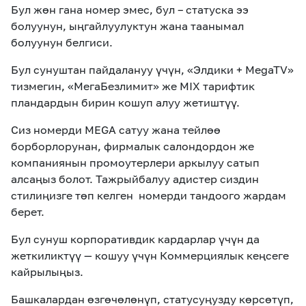
Бул жөн гана номер эмес, бул – статуска ээ
болуунун, ыңгайлуулуктун жана таанымал
болуунун белгиси.
Бул сунуштан пайдалануу үчүн, «Элдики + MegaTV»
тизмегин, «МегаБезлимит» же MIX тарифтик
пландардын бирин кошуп алуу жетиштүү.
Сиз номерди MEGA сатуу жана тейлөө
борборлорунан, фирмалык салондордон же
компаниянын промоутерлери аркылуу сатып
алсаңыз болот. Тажрыйбалуу адистер сиздин
стилиңизге төп келген номерди тандоого жардам
берет.
Бул сунуш корпоративдик кардарлар үчүн да
жеткиликтүү — кошуу үчүн Коммерциялык кеңсеге
кайрылыңыз.
Башкалардан өзгөчөлөнүп, статусуңузду көрсөтүп,