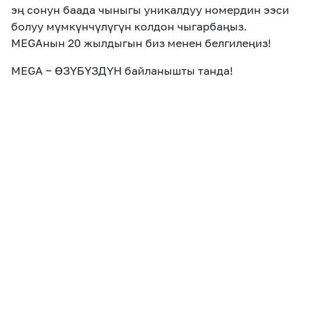
эң сонун баада чыныгы уникалдуу номердин ээси
болуу мүмкүнчүлүгүн колдон чыгарбаңыз.
MEGAнын 20 жылдыгын биз менен белгилеңиз!
MEGA − ӨЗ
Y
Б
Y
ЗД
Y
Н байланышты танда!