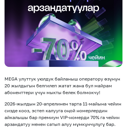
eSIM
M2M
Кызматтар
Компания
Кызматтар
Көңүл ачуучу
Соц. тармактар
Кызмат көрсөтүүлөр
Биз жөнүндө
Жаңылыктар
MEGAда иште
Чалуулар жана
MEGA улуттук уюлдук байланыш оператору өзүнүн
Номерди тандоо
SIM жеткирүү
SMS
20 жылдыгын белгилеп жатат жана бул майрам
абоненттери үчүн мыкты белек болмокчу!
Офис картасы
MegaTV
MegaPay
MegaKassa
Өнөктөштөргө
жана каптоо
2026-жылдын 20-апрелинен тарта 11-майына чейин
сизде кооз, эстеп калууга оңой номерлердин
айкалышы бар премиум VIP-номерди 70% га чейин
арзандатуу менен сатып алуу мүмкүнчүлүгү бар.