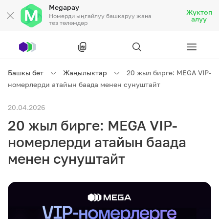
Megapay
Жүктөп
Номерди ыңгайлуу башкаруу жана
алуу
тез төлөмдөр
Рус
/
Кырг
Башкы бет
Жаңылыктар
20 жыл бирге: MEGA VIP-
номерлерди атайын баада менен сунуштайт
Жеке кардарларга
20.04.2026
20 жыл бирге: MEGA VIP-
Жеке кардарларга
Байланыш
номерлерди атайын баада
Ишкердик үчүн
менен сунуштайт
Тарифтер
Акциялар
Роуминг