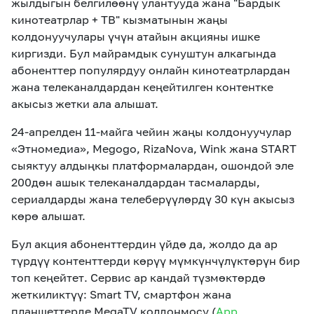
жылдыгын белгилөөнү улантууда жана "Бардык
кинотеатрлар + ТВ" кызматынын жаңы
колдонуучулары үчүн атайын акцияны
ишке
киргизди
. Бул майрамдык сунуштун алкагында
абоненттер популярдуу онлайн кинотеатрлардан
жана телеканалдардан кеңейтилген контентке
акысыз
жетки
ала алышат.
24-апрелден 11-майга чейин жаңы колдонуучулар
«Этномедиа», Megogo, RizaNova, Wink жана START
сыяктуу алдыңкы платформалардан, ошондой эле
200дөн ашык телеканалдардан тасмаларды,
сериалдарды жана телеберүүлөрдү 30 күн акысыз
көрө алышат.
Бул акция абоненттердин үйдө да, жолдо да
ар
түрдүү контенттерди
көрүү мүмкүнчүлүктөрүн бир
топ кеңейтет
.
Сервис ар кандай
түзмөктөрдө
жеткиликтүү: Smart TV, смартфон жана
планшеттерде MegaTV колдонмосу (
App