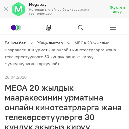
Megapay
Жүктөп
Номерди ыңгайлуу башкаруу жана
алуу
тез төлөмдөр
Рус
/
Кырг
Башкы бет
Жаңылыктар
MEGA 20 жылдык
мааракесинин урматына онлайн кинотеатрларга жана
Жеке кардарларга
телекөрсөтүүлөргө 30 күндүк акысыз кирүү
мүмкүнчүлүгүн тартуулайт
Жеке кардарларга
Байланыш
28.04.2026
MEGA 20 жылдык
Ишкердик үчүн
мааракесинин урматына
Тарифтер
Акциялар
Роуминг
онлайн кинотеатрларга жана
телекөрсөтүүлөргө 30
күндүк акысыз кирүү