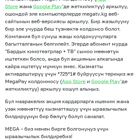
Store
жана
Google Play
'де жеткиликтүү) аркылуу,
ошондой эле компьютерлерде megatv.kg веб-
сайтынын веб-версиясы аркылуу. Бир жазылууну
бир эле учурда беш түзмөктө колдонсо болот.
Компания бул сунуш жаңы колдонуучуларга
багытталганын белгилейт. Эгерде абонент мурда
"Бардык кинотеатрлар + ТВ" сыноо мөөнөтүн
иштеткен болсо, анда бул акциянын алкагында
кайра иштетүү мүмкүн эмес. Кызматты
активдештирүү үчүн *725*1# буйруусун териңиз же
MegaPay колдонмосу (
App Store
и
Google Play
'де
жеткиликтүү)
аркылуу кошуп алыңыз
.
Бул мааракелик акция кардарларга ишеним жана
узак мөөнөттүү кызматташуу үчүн ыраазычылык
билдирүүнүн бир бөлүгү болуп саналат.
MEGA – биз менен
бирге
болгонуңуз
үчүн
ыраазычылык билдиребиз!