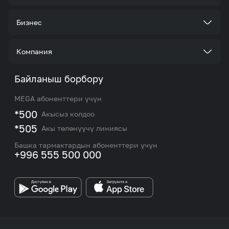
Тарифтер
Бизнес
Кызматтар
Корпоративдик кардар болуңуз
Компания
Акциялар жана сунуштар
Тарифтер
Биз жөнүндө
Байланыш борбору
Роуминг жана эл аралык чалуулар
Кызматтар
Жаңылыктар
MEGA абоненттери үчүн
eSIM
M2M
*500
Акысыз колдоо
Тармакты камтуу картасы жана тейлөө борборлору
Номерди тандоо
*505
Акы төлөнүүчү линиясы
Корпоративдик жана VIP кардарлар менен иштөө
MEGAда иште
боюнча бөлүмдүн кызматкерлеринин байланыш
Башка тармактардын абоненттери үчүн
маалыматтары.
+996 555 500 000
Өнөктөштөргө
MEGA бренди