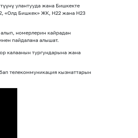
түүнү улантууда жана Бишкекте
2, «Олд Бишкек» ЖК, H22 жана H23
 алып, номерлерин
кайрадан
ринен
пайдалана алышат.
ор калаанын тургундарына жана
нбап телекоммуникация кызматтарын