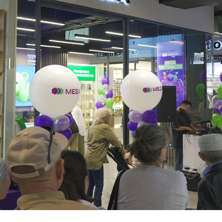
Көңүл ачуучу
Жаңылыктар
Номерди тандоо
MegaPay
Офис картасы жана каптоо