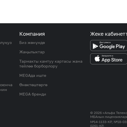
Компания
Жеке кабинет
олуңуз
Биз жөнүндө
Жаңылыктар
Тармакты камтуу картасы жана
тейлөө борборлору
MEGAда иште
боюнча
Өнөктөштөргө
инин
MEGA бренди
© 2026 «Альфа Теле
МБАнын лицензиялар
№14-1133-КР, №18-03
0261-КР.