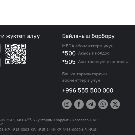
ти жүктөп алуу
Байланыш борбору
MEGA абоненттери үчүн
*500
Акысыз колдоо
*505
Акы төлөнүүчү линиясы
Башка тармактардын
абоненттери үчүн
+996 555 500 000
СМ
ком» ЖАК, MEGA
. Укуктардын бардыгы корголгон. КР
ы:
26-КР, №18-0303-КР, №15-1446-КР, №16-0090-КР, №18-