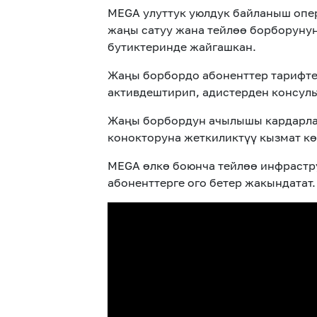
MEGA улуттук уюлдук байланыш опе
жаңы сатуу жана тейлөө борборуну
бутиктеринде жайгашкан.
Жаңы борбордо абоненттер тарифтер
активдештирип
, адистерден консу
Жаңы борбордун ачылышы кардарлар
конокторуна жеткиликтүү кызмат кө
MEGA өлкө боюнча тейлөө инфрастр
абоненттерге ого бетер жакындатат.