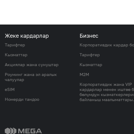
Жеке кардарлар
Бизнес
Тарифтер
Корпоративдик кардар б
Кызматтар
Тарифтер
Акциялар жана сунуштар
Кызматтар
Роуминг жана эл аралык
M2M
чалуулар
Корпоративдик жана VIP
eSIM
кардарлар менен иштөө 
бөлүмдүн кызматкерлер
Номерди тандоо
байланыш маалыматтары.