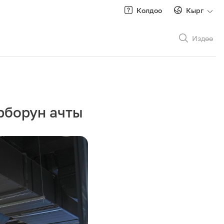
Колдоо
Кырг
Издөө
Рус
/
Кырг
рборун ачты
Роуминг