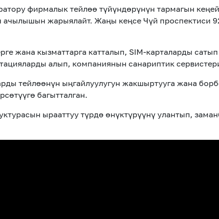
ратор
у фирмалык
тейлөө
түйүндөрүнүн
тармагын кеңей
н ачылышын жарыялайт. Жаңы кеңсе Ч
ү
й проспектиси 9
ге жана кызматтарга катталып, SIM-карталарды сатып
льтацияларды алып, компаниянын санариптик
сервисте
ды тейлөөнүн ыңгайлуулугун жакшыртууга жана борб
рсөтүүгө багытталган.
уктурасын ырааттуу түрдө өнүктүрүүнү улантып, зама