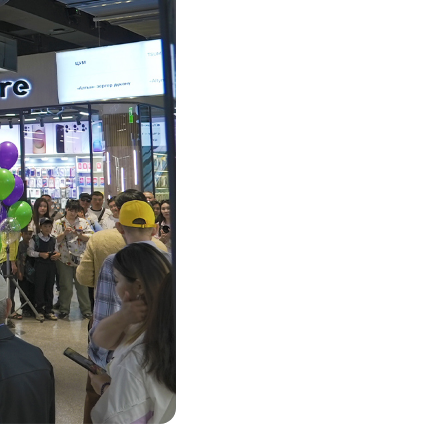
Соц. тармактар
MEGAда иште
SIM жеткирүү
MegaKassa