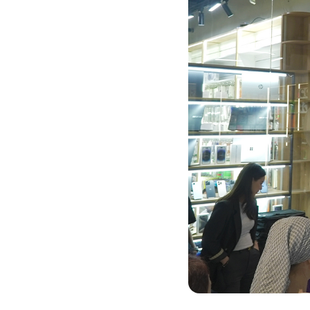
Кызматтар
Компания
Кызматтар
Кызмат көрсөтүүлөр
Биз жөнүндө
Чалуулар жана SMS
MegaTV
Өнөктөштөргө