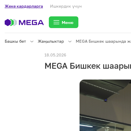
Жеке кардарларга
Ишкердик үчүн
Меню
Башкы бет
Жаңылыктар
MEGA Бишкек шаарында жа
Жеке кардарларга
18.05.2026
MEGA Бишкек шаарын
Жеке кардарларга
Байланыш
Ишкердик үчүн
Тарифтер
eSIM