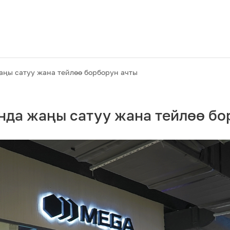
ңы сатуу жана тейлөө борборун ачты
да жаңы сатуу жана тейлөө бо
Акциялар
M2M