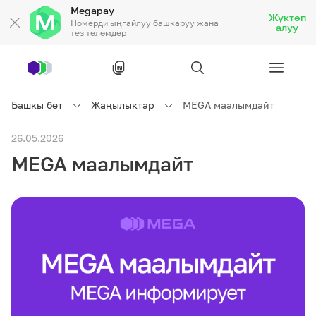
Megapay
Жүктөп
Номерди ыңгайлуу башкаруу жана
алуу
тез төлөмдөр
Рус
/
Кырг
Башкы бет
Жаңылыктар
MEGA маалымдайт
Жеке кардарларга
26.05.2026
MEGA маалымдайт
Жеке кардарларга
Байланыш
Ишкердик үчүн
Тарифтер
Акциялар
Роуминг