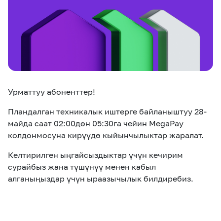
eSIM
M2M
Кызматтар
Компания
Кызматтар
Көңүл ачуучу
Соц. тармактар
Урматтуу абоненттер!
Кызмат көрсөтүүлөр
Пландалган техникалык иштерге байланыштуу 28-
Биз жөнүндө
Жаңылыктар
MEGAда иште
майда саат 02:00дөн 05:30га чейин MegaPay
Чалуулар жана
колдонмосуна кирүүдө кыйынчылыктар жаралат.
Номерди тандоо
SIM жеткирүү
SMS
Келтирилген ыңгайсыздыктар үчүн кечирим
Офис картасы
сурайбыз жана түшүнүү менен кабыл
MegaTV
MegaPay
MegaKassa
Өнөктөштөргө
жана каптоо
алганыңыздар үчүн ыраазычылык билдиребиз.