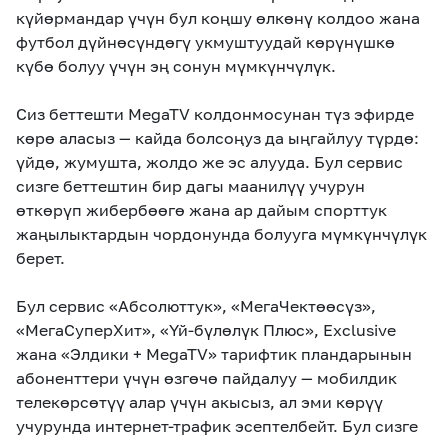
күйөрмандар үчүн бул коңшу өлкөнү колдоо жана
футбол дүйнөсүндөгү укмуштуудай көрүнүшкө
күбө болуу үчүн эң сонун мүмкүнчүлүк.
Сиз беттешти MegaTV колдонмосунан түз эфирде
көрө аласыз — кайда болсоңуз да ыңгайлуу түрдө:
үйдө, жумушта, жолдо же эс алууда. Бул сервис
сизге беттештин бир дагы маанилүү учурун
өткөрүп жибербөөгө жана ар дайым спорттук
жаңылыктардын чордонунда болууга мүмкүнчүлүк
берет.
Бул сервис «Абсолюттук», «МегаЧектөөсүз»,
«МегаСуперХит», «Үй-бүлөлүк Плюс», Exclusive
жана «Элдики + MegaTV» тарифтик пландарынын
абоненттери үчүн өзгөчө пайдалуу — мобилдик
телекөрсөтүү алар үчүн акысыз, ал эми көрүү
учурунда интернет-трафик эсептелбейт. Бул сизге