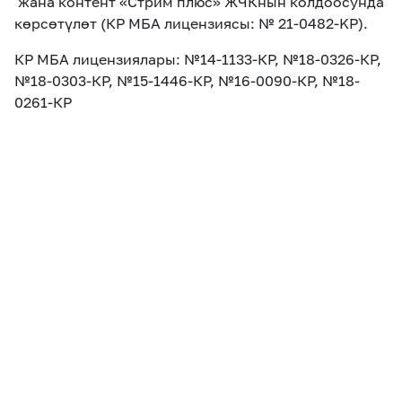
жана контент «Стрим плюс» ЖЧКнын колдоосунда
көрсөтүлөт (КР МБА лицензиясы: № 21-0482-KР).
КР МБА лицензиялары: №14-1133-КР, №18-0326-КР,
№18-0303-КР, №15-1446-КР, №16-0090-КР, №18-
0261-КР