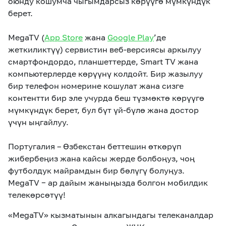
оюнду кошумча чыгымдарсыз көрүүгө мүмкүндүк
берет.
MegaTV (
App Store
жана
Google Play
’де
жеткиликтүү) сервистин веб-версиясы аркылуу
смартфондордо, планшеттерде, Smart TV жана
компьютерлерде көрүүнү колдойт. Бир жазылуу
бир телефон номерине кошулат жана сизге
контентти бир эле учурда беш түзмөктө көрүүгө
мүмкүндүк берет, бул бүт үй-бүлө жана достор
үчүн ыңгайлуу.
Португалия – Өзбекстан беттешин өткөрүп
жибербеңиз жана кайсы жерде болбоңуз, чоң
футболдук майрамдын бир бөлүгү болуңуз.
MegaTV − ар дайым жаныңызда болгон мобилдик
телекөрсөтүү!
«MegaTV» кызматынын алкагындагы телеканалдар