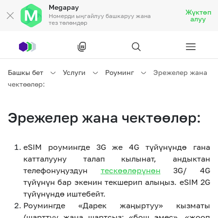
Megapay
Жүктөп
Номерди ыңгайлуу башкаруу жана
алуу
тез төлөмдөр
Рус
/
Кырг
Башкы бет
Услуги
Роуминг
Эрежелер жана
чектөөлөр:
Жеке кардарларга
Эрежелер жана чектөөлөр:
Жеке кардарларга
Байланыш
eSIM роумингде 3G же 4G түйүнүндө гана
Ишкердик үчүн
катталууну талап кылынат, андыктан
телефонуңуздун
тескөөлөрүнөн
3G/ 4G
Тарифтер
Акциялар
Роуминг
түйүнүн бар экенин текшерип алыңыз. eSIM 2G
түйүнүндө иштебейт.
Роумингде «Дарек жаңыртуу» кызматы
(шарттуу жана шартсыз: «бош эмес», «жооп