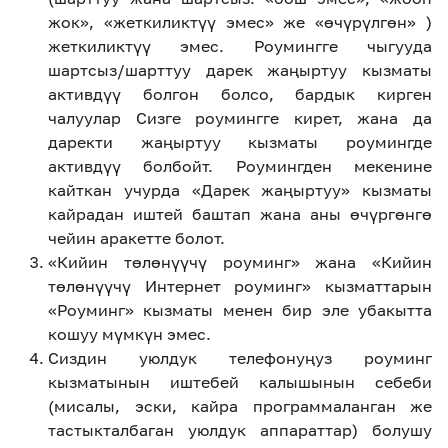
eSIM
M2M
жок», «жеткиликтүү эмес» же «өчүрүлгөн» )
жеткиликтүү эмес. Роумингге чыгууда
шартсыз/шарттуу дарек жаңыртуу кызматы
Кызматтар
активдүү болгон болсо, бардык кирген
чалуулар Сизге роумингге кирет, жана да
даректи жаңыртуу кызматы роумингде
Компания
активдүү болбойт. Роумингден мекенине
Кызматтар
Көңүл ачуучу
Соц. тармактар
кайткан учурда «Дарек жаңыртуу» кызматы
Кызмат көрсөтүүлөр
кайрадан иштей баштап жана аны өчүргөнгө
чейин аракетте болот.
Биз жөнүндө
Жаңылыктар
MEGAда иште
«Кийин төлөнүүчү роуминг» жана «Кийин
Чалуулар жана
Номерди тандоо
SIM жеткирүү
төлөнүүчү Интернет роуминг» кызматтарын
SMS
«Роуминг» кызматы менен бир эле убакытта
кошуу мүмкүн эмес.
Офис картасы
MegaTV
MegaPay
MegaKassa
Өнөктөштөргө
жана каптоо
Сиздин уюлдук телефонуңуз роуминг
кызматынын иштебей калышынын себеби
(мисалы, эски, кайра программаланган же
тастыкталбаган уюлдук аппараттар) болушу