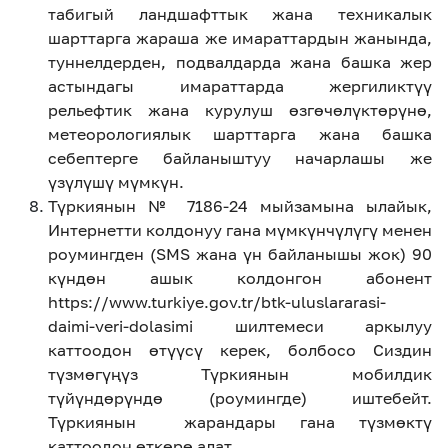
табигый ландшафттык жана техникалык
шарттарга жараша же имараттардын жанында,
туннелдерден, подвалдарда жана башка жер
астындагы имараттарда жергиликтүү
рельефтик жана курулуш өзгөчөлүктөрүнө,
метеорологиялык шарттарга жана башка
себептерге байланыштуу начарлашы же
үзүлүшү мүмкүн.
Түркиянын № 7186-24 мыйзамына ылайык,
Интернетти колдонуу гана мүмкүнчүлүгү менен
роумингден (SMS жана үн байланышы жок) 90
күндөн ашык колдонгон абонент
https://www.turkiye.gov.tr/btk-uluslararasi-
daimi-veri-dolasimi шилтемеси аркылуу
каттоодон өтүүсү керек, болбосо Сиздин
түзмөгүңүз Түркиянын мобилдик
түйүндөрүндө (роумингде) иштебейт.
Түркиянын жарандары гана түзмөктү
каттоодон өткөрө алат.