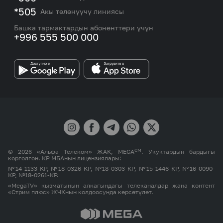
Тармакты камтуу картасы жана тейлөө борборлору
Номерди тандоо
*505
Акы төлөнүүчү линиясы
Корпоративдик жана VIP кардарлар менен иштөө
MEGAда иште
боюнча бөлүмдүн кызматкерлеринин байланыш
Башка тармактардын абоненттери үчүн
маалыматтары.
+996 555 500 000
Өнөктөштөргө
MEGA бренди
СМ
© 2026 «Альфа Телеком» ЖАК, MEGA
. Укуктардын бардыгы
корголгон. КР МБАнын лицензиялары:
№14-1133-КР, №18-0326-КР, №18-0303-КР, №15-1446-КР, №16-0090-
КР, №18-0261-КР.
«MegaTV» кызматынын алкагындагы телеканалдар жана контент
«Стрим плюс» ЖЧКнын колдоосунда көрсөтүлөт.