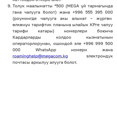
Толук маалыматты *500 (MEGA үй тармагында
гана чалууга болот) жана +996 555 395 000
(роумингде чалууга акы алынат – жүргөн
өлкөнүн тарифтик планына ылайык КРге чалуу
тарифи катары) номерлери боюнча
Кардарларды колдоо кызматынын
операторлорунан, ошондой эле +996 999 500
000 WhatsApp номери жана
roaminghelp@megacom.kg
электрондук
почтасы аркылуу алууга болот.