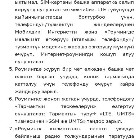
ыктымал. SIM-картаны башка аппаратка салып
көрүүнү сунуштап кетмекчибиз.
LTE
түйүнүндө
кыйынчылыктарды болтурбоо үчүн,
телефондун/түзмөктүн жөндөөлөрүнөн
Мобилдик Интернетти жана «Роумингде
маалымат өткөрүү» (аталышы телефондун/
түзмөктүн моделине жараша өзгөрүшү мүмкүн)
өчүрүп, Интернет-роумингди кошуп алуу
сунушталат.
Роумингде жүрүп бир чет өлкөдөн башка чет
өлкөгө барган учурда, конок тармагында
катталуу үчүн телефонду өчүрүп кайра
жандыруу зарыл.
Роумингке жөнөп жаткан учурда, телефондогу
«Тармактын тескөөлөрүн» өзгөртүү
сунушталат: Тармактын түрү-> «LTE, UMTS»
тизмесинен «GSM же UMTS» тандоо зарыл.
«Роуминг» кызматынын сапаты уюлдук
байланыш радио толкундарынын таратууда