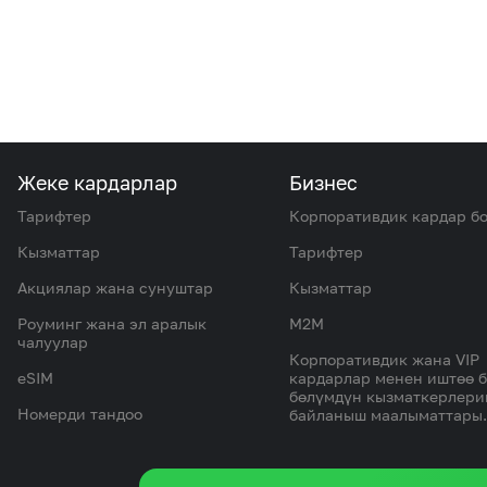
Жеке кардарлар
Бизнес
Тарифтер
Корпоративдик кардар б
Кызматтар
Тарифтер
Акциялар жана сунуштар
Кызматтар
Роуминг жана эл аралык
M2M
чалуулар
Корпоративдик жана VIP
eSIM
кардарлар менен иштөө 
бөлүмдүн кызматкерлер
Номерди тандоо
байланыш маалыматтары.