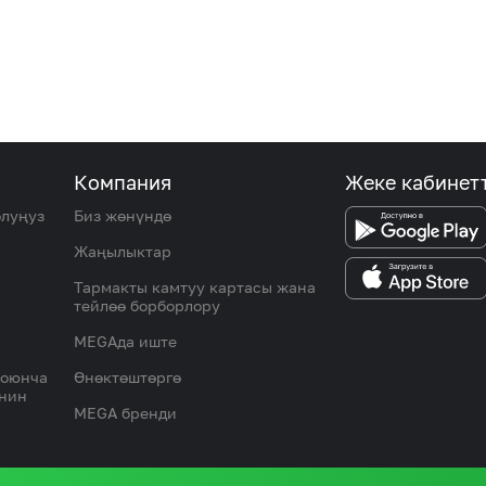
Компания
Жеке кабинет
олуңуз
Биз жөнүндө
Жаңылыктар
Тармакты камтуу картасы жана
тейлөө борборлору
MEGAда иште
боюнча
Өнөктөштөргө
инин
MEGA бренди
© 2026 «Альфа Теле