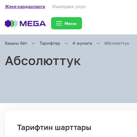
Жеке кардарларга
Ишкердик үчүн
Меню
Башкы бет
Тарифтер
4 жумага
Абсолюттук
Абсолюттук
Жеке кардарларга
Жеке кардарларга
Байланыш
Ишкердик үчүн
Тарифтер
Тарифтин шарттары
eSIM