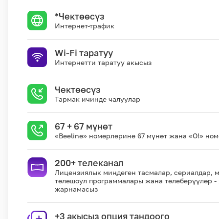
*Чектөөсүз
Интернет-трафик
Кызматтар
Wi-Fi таратуу
Интернетти таратуу акысыз
Компания
Кызматтар
Чектөөсүз
Кызмат көрсөтүүлөр
Тармак ичинде чалуулар
Биз жөнүндө
67 + 67 мүнөт
Чалуулар жана SMS
«Beeline» номерлерине 67 мүнөт жана «О!» но
200+ телеканал
MegaTV
Өнөктөштөргө
Лицензиялык миңдеген тасмалар, сериалдар, 
телешоул программалары жана телеберүүлөр - 
жарнамасыз
+3 акысыз опция тандоого