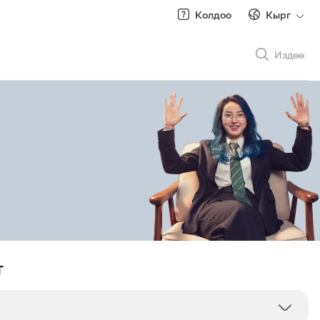
Колдоо
Кырг
Издөө
Рус
/
Кырг
Роуминг
т