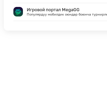
Игровой портал MegaGG
Популярдуу мобилдик оюндар боюнча турнирл
500
c
4 жумага