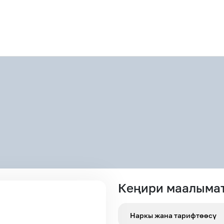
Акциялар
Кеңири маалыма
Наркы жана тарифтөөсү
M2M