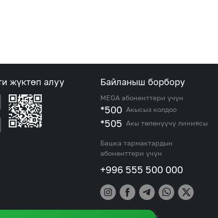
ти жүктөп алуу
Байланыш борбору
MEGA абоненттери үчүн
*500
Акысыз колдоо
*505
Акы төлөнүүчү линиясы
Башка тармактардын
абоненттери үчүн
+996 555 500 000
СМ
ком» ЖАК, MEGA
. Укуктардын бардыгы корголгон. КР