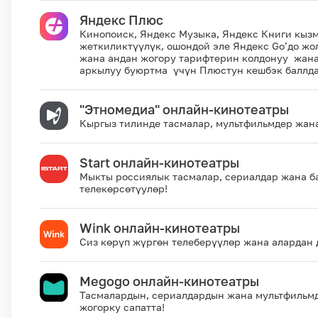
Яндекс Плюс
Кинопоиск, Яндекс Музыка, Яндекс Книги кыз
жеткиликтүүлүк, ошондой эле Яндекс Go’до ж
жана андан жогору тарифтерин колдонуу жана
аркылуу буюртма үчүн Плюстун кешбэк баллд
"Этномедиа" онлайн-кинотеатры
Кыргыз тилинде тасмалар, мультфильмдер жан
Start онлайн-кинотеатры
Мыкты россиялык тасмалар, сериалдар жана б
телекөрсөтүулөр!
Wink онлайн-кинотеатры
Сиз көрүп жүргөн телеберүүлөр жана алардан 
Megogo онлайн-кинотеатры
Тасмалардын, сериалдардын жана мультфильм
жогорку сапатта!