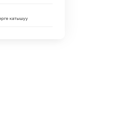
көлөмү чектөөсүз берилет)
интернетке кирүү мүмкүнч
ыкма түйүндүн ресурстары
ерге катышуу
шарттайт жана мүмкүн бол