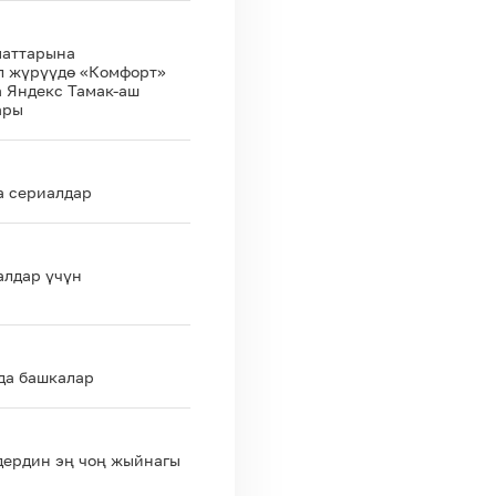
сиз «Sun Rent» самокаттар
чалуулар, SMS жана мо
акысыз стартка жана «Абс
кызматтарынын акысыз
маттарына
жеткиликтүү болгон атайын
Кызматтарды жана инт
ол жүрүүдө «Комфорт»
 Яндекс Тамак-аш
балансты абоненттик т
ары
Чалууларды башка номе
колдонулбайт, тарифи
Бул тарифтик планга к
активдештирилгенде а
а сериалдар
төлөмсүз акысыз кошул
P2P (торрент) жана F
ылдамдыгы чектелет.
алдар үчүн
*Трафикти адилеттүү колдон
компаниянын бардык абоне
менен камсыздоо максатынд
ресурстарын адилеттүү бөл
да башкалар
ичинде (абоненттик төлөм 
өзгөчө чоң көлөмүн (түйүн
колдонуп жана башка абон
абоненттик төлөм кийинки 
дердин эң чоң жыйнагы
чейин) интернетке кирүү ы