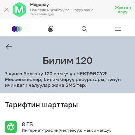
Megapay
Жүктөп
Номерди ыңгайлуу башкаруу жана
алуу
тез төлөмдөр
Рус
/
Кырг
Билим 120
Жеке кардарларга
7 күнгө болгону 120 сом үчүн ЧЕКТӨӨСҮЗ!
Жеке кардарларга
Байланыш
Мессенжерлер, билим берүү ресурстары, түйүн
ичиндеги чалуулар жана SMS'тер.
Ишкердик үчүн
Тарифтин шарттары
Тарифтер
Акциялар
Роуминг
8 ГБ
Интернет-трафик(чектөөсүз, максималдуу