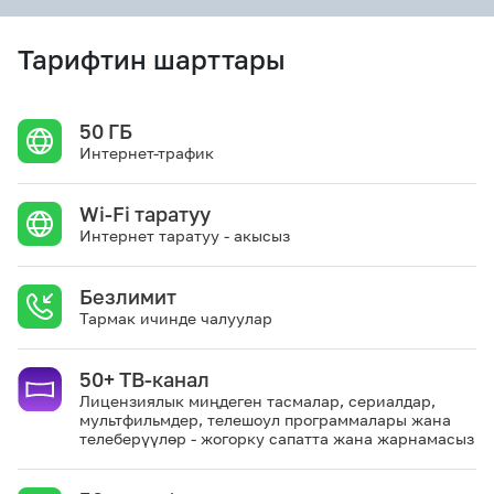
eSIM
M2M
Тарифтин шарттары
Кызматтар
50 ГБ
Интернет-трафик
Компания
Кызматтар
Көңүл ачуучу
Соц. тармактар
Wi-Fi таратуу
Кызмат көрсөтүүлөр
Интернет таратуу - акысыз
Биз жөнүндө
Жаңылыктар
MEGAда иште
Безлимит
Чалуулар жана
Номерди тандоо
SIM жеткирүү
SMS
Тармак ичинде чалуулар
Офис картасы
MegaTV
MegaPay
MegaKassa
50+ ТВ-канал
Өнөктөштөргө
жана каптоо
Лицензиялык миңдеген тасмалар, сериалдар,
мультфильмдер, телешоул программалары жана
телеберүүлөр - жогорку сапатта жана жарнамасыз