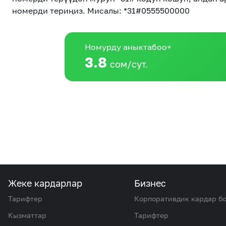
номерди териңиз. Мисалы: *31#0555500000
Номурду аныктабоо+
3.8
сом/сут.
Жеке кардарлар
Бизнес
Тарифтер
Корпоративдик кардар б
Кызматтар
Тарифтер