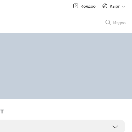
Колдоо
Кырг
Издөө
Рус
/
Кырг
Роуминг
т