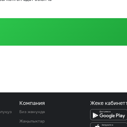
Компания
Жеке кабинет
олуңуз
Биз жөнүндө
Жаңылыктар