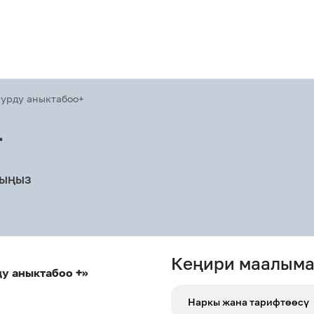
урду аныктабоо+
+
рыңыз
Акциялар
Кеңири маалыма
у аныктабоо +»
Наркы жана тарифтөөсү
M2M