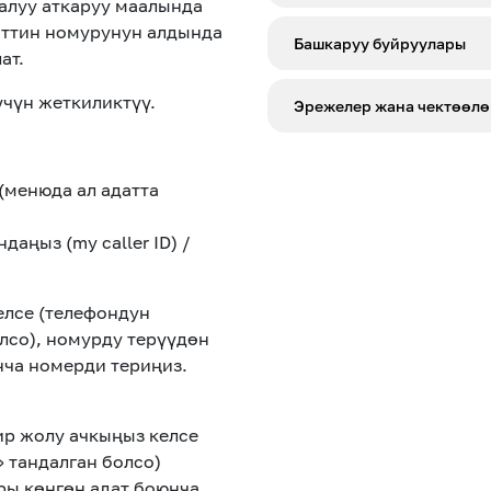
алуу аткаруу маалында
нттин номурунун алдында
Кызматты кошуу наркы
Башкаруу буйруулары
ат.
Кошуу ирегеси
чүн жеткиликтүү.
Кошуу
Эрежелер жана чектөөлө
Бардык тарифтик пландар 
SMS жөнөткөндө абонент
Кызматтын абалын текшер
(менюда ал адатта
Кызмат Сиз түйүн ичинде 
Көңүл ачуучу
Өчүрүү
чалууда номуруңуз аныкта
аңыз (my caller ID) /
Кезектеги абоненттик төл
Жаңылыктар
топтомду (топтомдуу тари
Номерди тандоо
жетишсиз болгон шартта,
елсе (телефондун
керексиз тарифтөөнү бол
лсо), номурду терүүдөн
убактылуу токтотулат жан
MegaPay
нча номерди териңиз.
Офис картасы жана каптоо
абоненттик төлөм төлөнгө
ир жолу ачкыңыз келсе
 тандалган болсо)
ры көнгөн адат боюнча