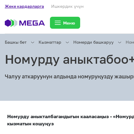
Жеке кардарларга
Ишкердик үчүн
Меню
Башкы бет
Кызматтар
Номерди башкаруу
Ном
Номурду аныктабоо
Жеке кардарларга
Жеке кардарларга
Байланыш
Чалуу аткаруунун алдында номуруңузду жашы
Ишкердик үчүн
Тарифтер
Номурду аныкталбагандыгын кааласаңыз - «Номурд
кызматын кошуңуз
eSIM