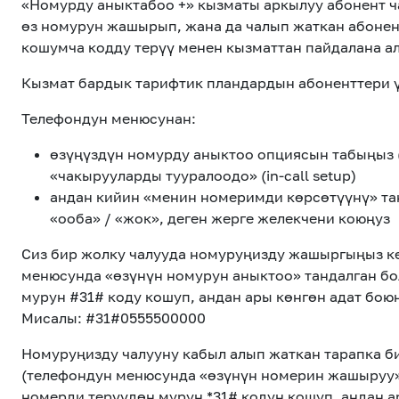
«Номурду аныктабоо +» кызматы аркылуу абонент ч
өз номурун жашырып, жана да чалып жаткан абоне
кошумча кодду терүү менен кызматтан пайдалана ал
Кызматтар
Кызмат бардык тарифтик пландардын абоненттери ү
Телефондун менюсунан:
Компания
өзүңүздүн номурду аныктоо опциясын табыңыз 
Кызматтар
«чакырууларды тууралоодо» (in-call setup)
Кызмат көрсөтүүлөр
андан кийин «менин номеримди көрсөтүүнү» танд
Биз жөнүндө
«ооба» / «жок», деген жерге желекчени коюңуз
Чалуулар жана SMS
Сиз бир жолку чалууда номуруңизду жашыргыңыз к
менюсунда «өзүнүн номурун аныктоо» тандалган бо
MegaTV
мурун #31# коду кошуп, андан ары көнгөн адат бою
Өнөктөштөргө
Мисалы: #31#0555500000
Номуруңизду чалууну кабыл алып жаткан тарапка б
(телефондун менюсунда «өзүнүн номерин жашыруу»
номерди терүүдөн мурун *31# кодун кошуп, андан а