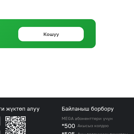
Кошуу
ти жүктөп алуу
Байланыш борбору
MEGA абоненттери үчүн
*500
Акысыз колдоо
Акы төлөнүүчү линиясы