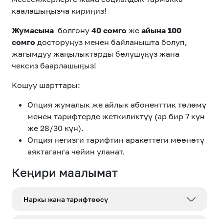
eSIM
M2M
каалашыңызча кириңиз!
Жумасына
болгону
40 сомго
же
айына 100
Кызматтар
сомго
досторуңуз менен байланышта болуп,
жагымдуу жаңылыктарды бөлүшүӊүз жана
чексиз баарлашыӊыз!
Компания
Кошуу шарттары:
Кызматтар
Көңүл ачуучу
Соц. тармактар
Кызмат көрсөтүүлөр
Опция жумалык же айлык абоненттик төлөмү
менен тарифтерде жеткиликтүү (ар бир 7 күн
Биз жөнүндө
Жаңылыктар
MEGAда иште
же 28/30 күн).
Чалуулар жана
Номерди тандоо
SIM жеткирүү
Опция негизги тарифтин
аракеттеги
мөөнөтү
SMS
аяктаганга чейин уланат.
Офис картасы
MegaTV
MegaPay
MegaKassa
Өнөктөштөргө
Кеңири маалымат
жана каптоо
Наркы жана тарифтөөсү