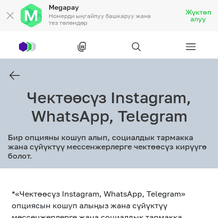
Megapay
Жүктөп
Номерди ыңгайлуу башкаруу жана
алуу
тез төлөмдөр
Рус
/
Кырг
Чектөөсүз Instagram,
Жеке кардарларга
WhatsApp, Telegram
Жеке кардарларга
Байланыш
Бир опцияны кошуп алып, социалдык тармакка
жана сүйүктүү мессенжерлерге чектөөсүз кирүүгө
Ишкердик үчүн
болот.
Тарифтер
Акциялар
Роуминг
*«Чектөөсүз Instagram, WhatsApp, Telegram»
опциясын кошуп алыңыз жана сүйүктүү
мессенжерлерге жана социалдык тармакка