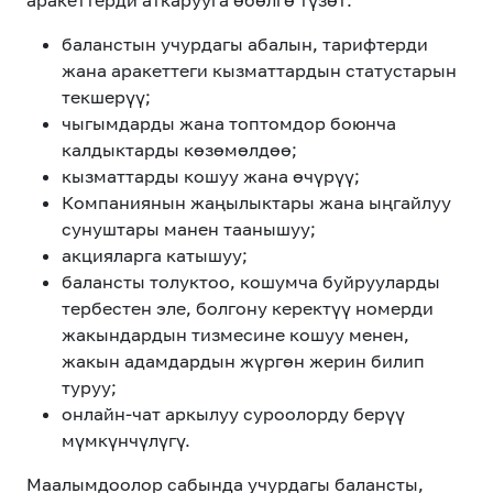
аракеттерди аткарууга өбөлгө түзөт:
eSIM
M2M
баланстын учурдагы абалын, тарифтерди
жана аракеттеги кызматтардын статустарын
Кызматтар
текшерүү;
чыгымдарды жана топтомдор боюнча
калдыктарды көзөмөлдөө;
Компания
кызматтарды кошуу жана өчүрүү;
Кызматтар
Компаниянын жаңылыктары жана ыңгайлуу
Көңүл ачуучу
Соц. тармактар
Кызмат көрсөтүүлөр
сунуштары манен таанышуу;
акцияларга катышуу;
Биз жөнүндө
Жаңылыктар
MEGAда иште
балансты толуктоо, кошумча буйрууларды
Чалуулар жана
тербестен эле, болгону керектүү номерди
Номерди тандоо
SIM жеткирүү
SMS
жакындардын тизмесине кошуу менен,
жакын адамдардын жүргөн жерин билип
Офис картасы
MegaTV
MegaPay
MegaKassa
Өнөктөштөргө
жана каптоо
туруу;
онлайн-чат аркылуу суроолорду берүү
мүмкүнчүлүгү.
Маалымдоолор сабында учурдагы балансты,