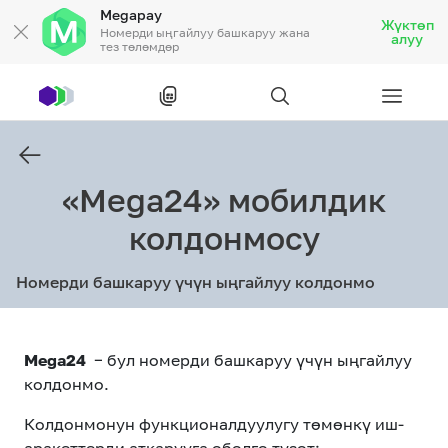
Megapay
Жүктөп
Номерди ыңгайлуу башкаруу жана
алуу
тез төлөмдөр
Рус
/
Кырг
«Mega24» мобилдик
Жеке кардарларга
колдонмосу
Жеке кардарларга
Байланыш
Номерди башкаруу үчүн ыңгайлуу колдонмо
Ишкердик үчүн
Тарифтер
Mega24
− бул номерди башкаруу үчүн ыңгайлуу
Акциялар
Роуминг
колдонмо.
Колдонмонун функционалдуулугу төмөнкү иш-