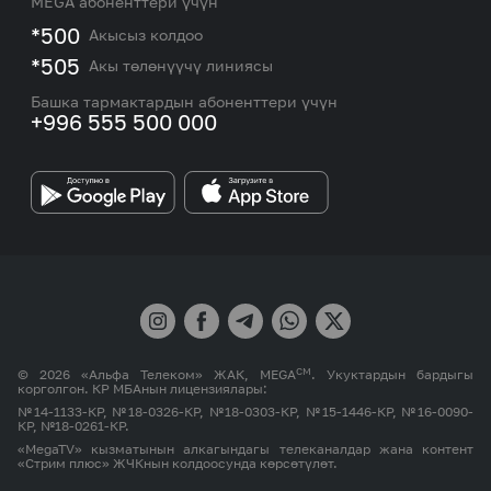
Жаңылыктар
MEGA абоненттери үчүн
eSIM
M2M
*500
Акысыз колдоо
Тармакты камтуу картасы жана тейлөө борборлору
Номерди тандоо
*505
Акы төлөнүүчү линиясы
Корпоративдик жана VIP кардарлар менен иштөө
MEGAда иште
боюнча бөлүмдүн кызматкерлеринин байланыш
Башка тармактардын абоненттери үчүн
маалыматтары.
+996 555 500 000
Өнөктөштөргө
MEGA бренди
СМ
© 2026 «Альфа Телеком» ЖАК, MEGA
. Укуктардын бардыгы
корголгон. КР МБАнын лицензиялары:
№14-1133-КР, №18-0326-КР, №18-0303-КР, №15-1446-КР, №16-0090-
КР, №18-0261-КР.
«MegaTV» кызматынын алкагындагы телеканалдар жана контент
«Стрим плюс» ЖЧКнын колдоосунда көрсөтүлөт.