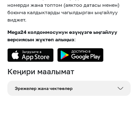
номерди жана топтом (аяктоо датасы менен)
боюнча калдыктарды чагылдырган ыңгайлуу
виджет.
Mega24
колдонмосунун өзүңүзгө ыңгайлуу
версиясын жүктөп алыңыз
:
Кеңири маалымат
Эрежелер жана чектөөлөр
AppStore же Google Play онлайн-маркеттеринен
«Mega24» тиркемесин жүктөп алууда, интернет-
трафик абоненттин тарифтик планынын же
активдүү интернет-опциясынын/топтомунун
шарттарына ылайык тарифтелет.
«Mega24» тиркемесин колдонуудагы