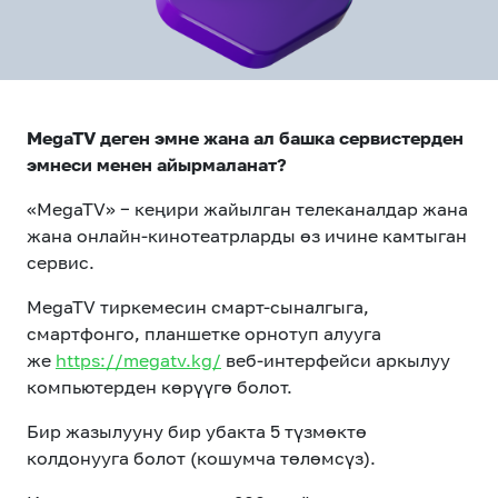
eSIM
M2M
Кызматтар
MegaTV деген эмне
жана ал башка сервистерден
Компания
эмнеси менен айырмаланат?
Кызматтар
Көңүл ачуучу
Соц. тармактар
«MegaTV» − кеңири жайылган телеканалдар жана
Кызмат көрсөтүүлөр
жана онлайн-кинотеатрларды өз ичине камтыган
сервис.
Биз жөнүндө
Жаңылыктар
MEGAда иште
Чалуулар жана
MegaTV тиркемесин смарт-сыналгыга,
Номерди тандоо
SIM жеткирүү
SMS
смартфонго, планшетке орнотуп алууга
же
https://megatv.kg/
веб-интерфейси аркылуу
Офис картасы
MegaTV
MegaPay
MegaKassa
Өнөктөштөргө
компьютерден көрүүгө болот.
жана каптоо
Бир жазылууну бир убакта 5 түзмөктө
колдонууга болот (кошумча төлөмсүз).