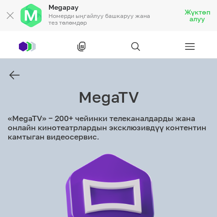
Megapay
Жүктөп
Номерди ыңгайлуу башкаруу жана
алуу
тез төлөмдөр
Рус
/
Кырг
MegaTV
Жеке кардарларга
«MegaTV» − 200+ чейинки телеканалдарды жана
Жеке кардарларга
Байланыш
онлайн кинотеатрлардын эксклюзивдүү контентин
камтыган видеосервис.
Ишкердик үчүн
Тарифтер
Акциялар
Роуминг