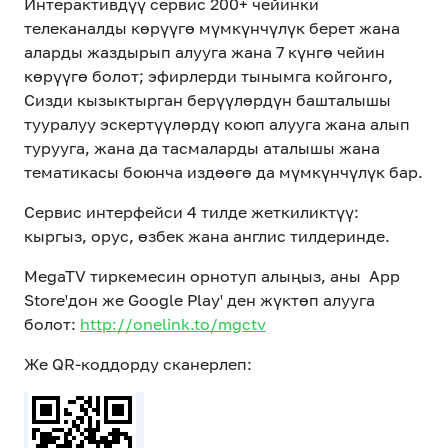
Интерактивдүү сервис 200+ чейинки
телеканалды көрүүгө мүмкүнчүлүк берет жана
аларды жаздырып алууга жана 7 күнгө чейин
көрүүгө болот; эфирлерди тынымга койгонго,
Сизди кызыктырган берүүлөрдүн башталышы
тууралуу эскертүүлөрдү коюп алууга жана алып
турууга, жана да тасмаларды аталышы жана
тематикасы боюнча издөөгө да мүмкүнчүлүк бар.
Сервис интерфейси 4 тилде жеткиликтүү:
кыргыз, орус, өзбек жана англис тилдеринде.
MegaTV тиркемесин орнотуп алыңыз, аны App
Storeꞌдон же Google Playꞌ ден жүктөп алууга
болот:
http://onelink.to/mgctv
Же QR-коддорду сканерлеп: