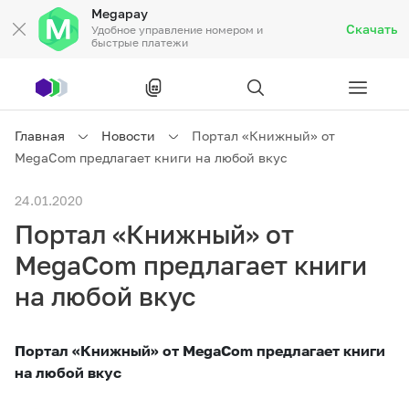
Megapay
Скачать
Удобное управление номером и
быстрые платежи
Рус
/
Кырг
Главная
Новости
Портал «Книжный» от
MegaCom предлагает книги на любой вкус
Частным клиентам
24.01.2020
Портал «Книжный» от
Частным клиентам
Связь
MegaCom предлагает книги
Бизнесу
на любой вкус
Тарифы
Акции
Роуминг
Портал «Книжный» от MegaCom предлагает книги
на любой вкус