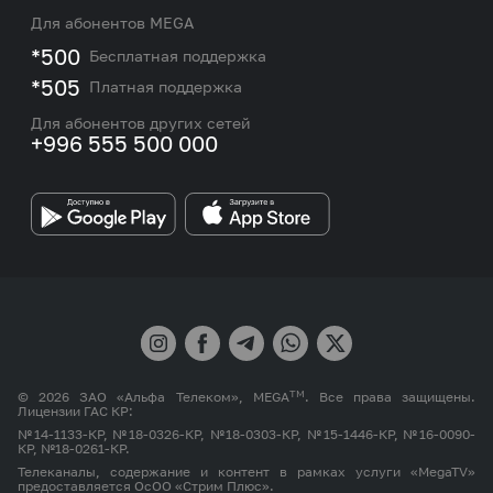
Услуги
Новости
Для абонентов MEGA
eSIM
M2M
*500
Бесплатная поддержка
Карта покрытия сети и центров обслуживания
Подбор номера
*505
Платная поддержка
Контакты сотрудников отдела по работе с
Работа в MEGA
корпоративными и VIP клиентами
Для абонентов других сетей
+996 555 500 000
Партнерам
Бренд MEGA
TM
© 2026 ЗАО «Альфа Телеком», MEGA
. Все права защищены.
Лицензии ГАС КР:
№14-1133-КР, №18-0326-КР, №18-0303-КР, №15-1446-КР, №16-0090-
КР, №18-0261-КР.
Телеканалы, содержание и контент в рамках услуги «MegaTV»
предоставляется ОсОО «Стрим Плюс».