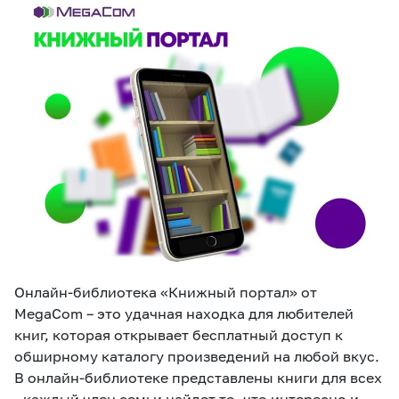
eSIM
M2M
Услуги
Компания
Все услуги
Развлечения
Соц.сети
Сервисы
О нас
Новости
Работа в MEGA
Звонки и SMS
Подбор номера
Доставка SIM
Онлайн-библиотека «Книжный портал» от
Карта офисов и
MegaTV
MegaPay
MegaKassa
Партнерам
покрытие
MegaCom – это удачная находка для любителей
книг, которая открывает бесплатный доступ к
обширному каталогу произведений на любой вкус.
В онлайн-библиотеке представлены книги для всех