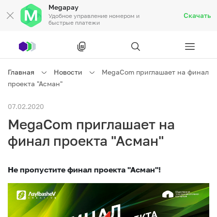
Megapay
Скачать
Удобное управление номером и
быстрые платежи
Рус
/
Кырг
Главная
Новости
MegaCom приглашает на финал
проекта "Асман"
Частным клиентам
07.02.2020
MegaCom приглашает на
Частным клиентам
Связь
финал проекта "Асман"
Бизнесу
Не пропустите финал проекта "Асман"!
Тарифы
Акции
Роуминг