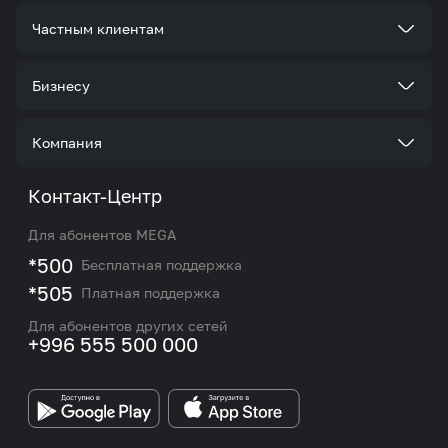
Частным клиентам
Тарифы
Бизнесу
Услуги
Стать корпоративным клиентом
Компания
Акции и предложения
Тарифы
О нас
Контакт-Центр
Роуминг и международные звонки
Услуги
Новости
Для абонентов MEGA
eSIM
M2M
*500
Бесплатная поддержка
Карта покрытия сети и центров обслуживания
Подбор номера
*505
Платная поддержка
Контакты сотрудников отдела по работе с
Работа в MEGA
корпоративными и VIP клиентами
Для абонентов других сетей
+996 555 500 000
Партнерам
Бренд MEGA