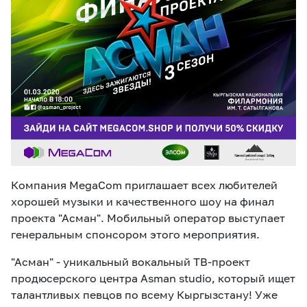
eSIM
M2M
Услуги
Компания
Все услуги
Развлечения
Соц.сети
Сервисы
О нас
Новости
Работа в MEGA
Компания MegaCom приглашает всех любителей
Звонки и SMS
Подбор номера
Доставка SIM
хорошей музыки и качественного шоу на финал
проекта "Асман". Мобильный оператор выступает
Карта офисов и
MegaTV
MegaPay
MegaKassa
генеральным спонсором этого мероприятия.
Партнерам
покрытие
"Асман" - уникальный вокальный ТВ-проект
продюсерского центра Asman studio, который ищет
талантливых певцов по всему Кыргызстану! Уже