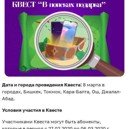
eSIM
M2M
Услуги
Компания
Все услуги
Развлечения
Соц.сети
Сервисы
О нас
Новости
Работа в MEGA
Звонки и SMS
Подбор номера
Доставка SIM
Дата и города проведения Квеста:
8 марта в
городах, Бишкек, Токмок, Кара-Балта, Ош, Джалал-
Карта офисов и
MegaTV
MegaPay
MegaKassa
Абад.
Партнерам
покрытие
Условия участия в Квесте
Участниками Квеста могут быть абоненты,
которые в период с 27.02.2020 по 06.03.2020 г.