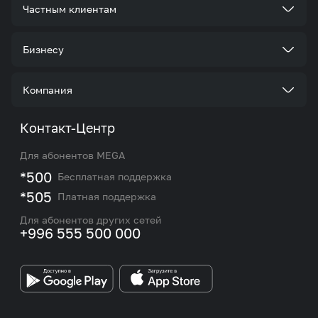
Частным клиентам
Тарифы
Бизнесу
Услуги
Стать корпоративным клиентом
Компания
Акции и предложения
Тарифы
О нас
Контакт-Центр
Роуминг и международные звонки
Услуги
Новости
Для абонентов MEGA
eSIM
M2M
*500
Бесплатная поддержка
Карта покрытия сети и центров обслуживания
Подбор номера
*505
Платная поддержка
Контакты сотрудников отдела по работе с
Работа в MEGA
корпоративными и VIP клиентами
Для абонентов других сетей
+996 555 500 000
Партнерам
Бренд MEGA