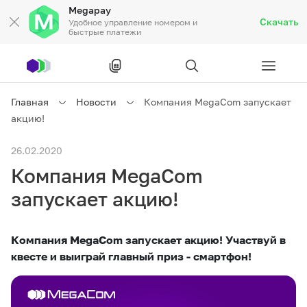
Megapay
Скачать
Удобное управление номером и
быстрые платежи
Рус
/
Кырг
Главная
Новости
Компания MegaCom запускает
акцию!
Частным клиентам
26.02.2020
Компания MegaCom
Частным клиентам
Связь
запускает акцию!
Бизнесу
Компания MegaCom запускает акцию! Участвуй в
Тарифы
Акции
Роуминг
квесте и выиграй главный приз - смартфон!