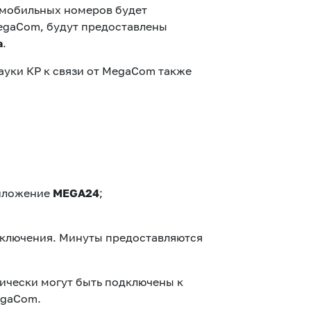
 мобильных номеров будет
MegaCom, будут предоставлены
а
.
ауки КР к связи от MegaCom также
риложение
MEGA24
;
одключения. Минуты предоставляются
ически могут быть подключены к
egaCom.