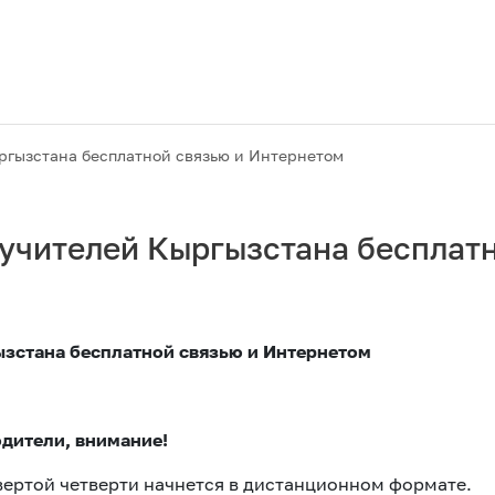
ргызстана бесплатной связью и Интернетом
учителей Кыргызстана бесплатн
зстана бесплатной связью и Интернетом
Акции
одители, внимание!
твертой четверти начнется в дистанционном формате.
M2M