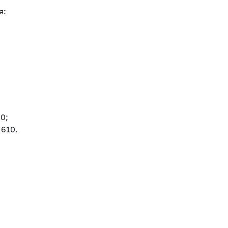
я:
0;
 610.