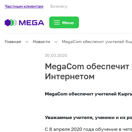
Частным клиентам
Бизнесу
Меню
Главная
Новости
MegaCom обеспечит учителей Кы
Частным клиентам
30.03.2020
MegaCom обеспечит 
Частным клиентам
Связь
Интернетом
Бизнесу
MegaCom обеспечит учителей Кыргы
Тарифы
Уважаемые учителя, ученики и их р
С 8 апреля 2020 года обучение в че
eSIM