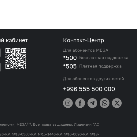
ый кабинет
Контакт-Центр
Для абонентов MEGA
*500
Бесплатная поддержка
*505
Платная поддержка
Для абонентов других сетей
+996 555 500 000
TM
елеком», MEGA
. Все права защищены. Лицензии ГАС
26-КР, №18-0303-КР, №15-1446-КР, №16-0090-КР, №18-