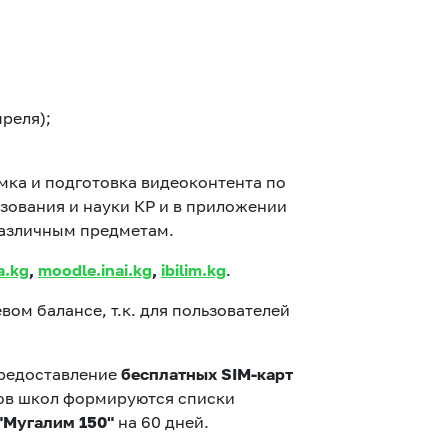
реля);
Соц.сети
мка и подготовка видеоконтента по
зования и науки КР и в приложении
различным предметам.
Работа в MEGA
a.kg
,
moodle.inai.kg
,
ibilim.kg
.
Доставка SIM
ом балансе, т.к. для пользователей
MegaKassa
предоставление
бесплатных SIM-карт
ров школ формируются списки
"Мугалим 150"
на 60 дней.