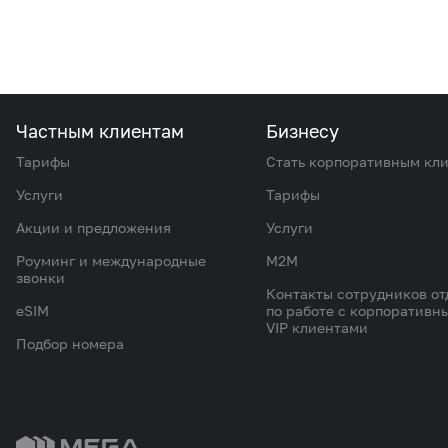
Частным клиентам
Бизнесу
Тарифы
Стать корпоративным кл
Услуги
Тарифы
Акции и предложения
Услуги
Роуминг и международные
M2M
звонки
Контакты сотрудников от
eSIM
по работе с корпоративн
VIP клиентами
Подбор номера