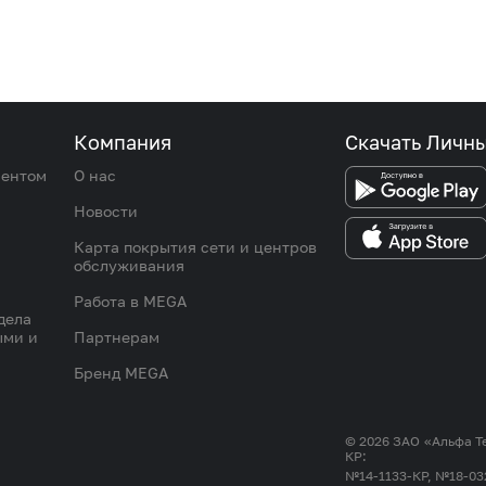
Компания
Скачать Личн
иентом
О нас
Новости
Карта покрытия сети и центров
обслуживания
Работа в MEGA
дела
ыми и
Партнерам
Бренд MEGA
© 2026 ЗАО «Альфа Т
КР:
№14-1133-КР, №18-03