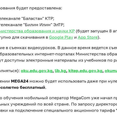
ования будет предоставлена:
елеканале "Баластан" КТР;
 телеканале "Билим Илим" ЭлТР;
истерства образования и науки КР
(будет запущен 8 ап
тупно для скачивания в
Google Play
и
App Store
).
Развлечения
е в съемках видеоуроков. В данное время ведется съе
образовательных интернет-порталах Министерства обра
дут доступны электронные материалы из учебников по 
Новости
олняться):
oku.edu.gov.kg
,
lib.kg
,
kitep.edu.gov.kg
,
okum
Подбор номера
жении
MEGA
24
можно будет использовать даже при нулев
MegaPay
бсолютно бесплатный
.
Карта офисов и покрытие
о обучения мобильный оператор MegaCom уже начал 
ьных учреждений по всей стране. По запросу директо
явки на подключение специального акционного тарифа