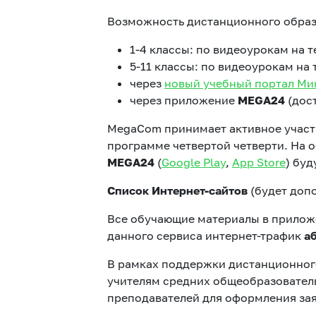
Возможность дистанционного образ
1-4 классы: по видеоурокам на т
Услуги
5-11 классы: по видеоурокам на
через
новый учебный портал Мин
Компания
через приложение
MEGA24
(дос
Все услуги
MegaCom принимает активное участи
Сервисы
программе четвертой четверти. На 
MEGA
24
(
Google Play
,
App Store
) бу
О нас
Список Интернет-сайтов
(будет доп
Звонки и SMS
Все обучающие материалы в прило
MegaTV
данного сервиса интернет-трафик
а
Партнерам
В рамках поддержки дистанционног
учителям средних общеобразовател
преподавателей для оформления за