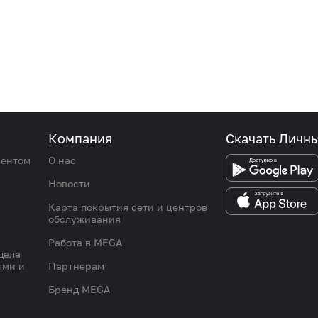
Компания
Скачать Личн
иентом
О нас
Новости
Карта покрытия сети и центров
обслуживания
Работа в MEGA
дела
ыми и
Партнерам
Бренд MEGA