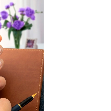
Соц.сети
Работа в MEGA
Доставка SIM
MegaKassa