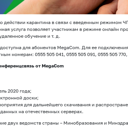
о действии карантина в связи с введенным режимом Ч
анная услуга позволяет участникам в режиме онлайн пр
даленное обучение и т. д.
доступна для абонентов MegaCom. Для ее подключения
ым номерам: 0555 505 041, 0555 505 091, 0555 505 770,
онференцсвязь от
MegaCom
ль 2020 года;
ктронной доски;
оприятия для дальнейшего скачивания и распространен
данных на отечественных серверах.
ие двух ведомств страны – Минобразования и Минздра