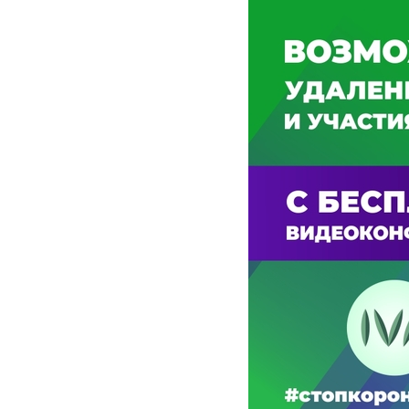
Услуги
Компания
Все услуги
Сервисы
О нас
Звонки и SMS
MegaTV
Партнерам