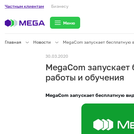
Частным клиентам
Бизнесу
Меню
Главная
Новости
MegaCom запускает бесплатную в
Частным клиентам
30.03.2020
MegaCom запускает 
Частным клиентам
Связь
работы и обучения
Бизнесу
MegaCom запускает бесплатную вид
Тарифы
eSIM