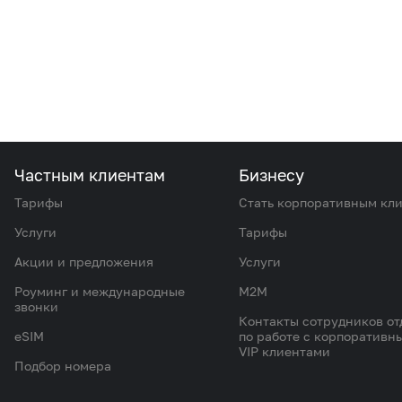
Частным клиентам
Бизнесу
Тарифы
Стать корпоративным кл
Услуги
Тарифы
Акции и предложения
Услуги
Роуминг и международные
M2M
звонки
Контакты сотрудников от
eSIM
по работе с корпоративн
VIP клиентами
Подбор номера