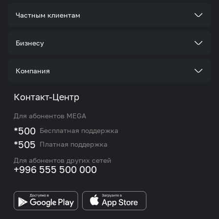
Частным клиентам
Тарифы
Бизнесу
Услуги
Стать корпоративным клиентом
Компания
Акции и предложения
Тарифы
О нас
Контакт-Центр
Роуминг и международные звонки
Услуги
Новости
Для абонентов MEGA
eSIM
M2M
*500
Бесплатная поддержка
Карта покрытия сети и центров обслуживания
Подбор номера
*505
Платная поддержка
Контакты сотрудников отдела по работе с
Работа в MEGA
корпоративными и VIP клиентами
Для абонентов других сетей
+996 555 500 000
Партнерам
Бренд MEGA