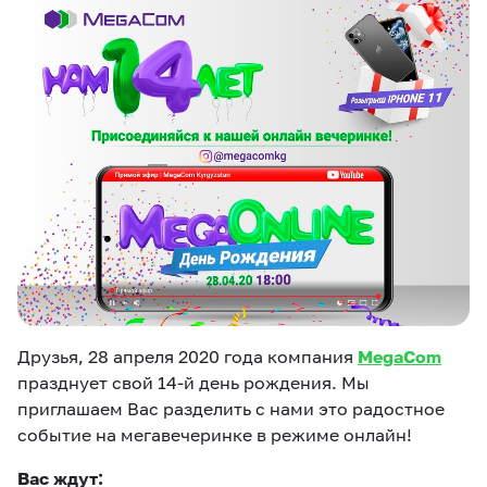
eSIM
M2M
Услуги
Компания
Все услуги
Развлечения
Соц.сети
Сервисы
О нас
Новости
Работа в MEGA
Звонки и SMS
Подбор номера
Доставка SIM
Друзья, 28 апреля 2020 года компания
MegaCom
Карта офисов и
MegaTV
MegaPay
MegaKassa
Партнерам
покрытие
празднует свой 14-й день рождения. Мы
приглашаем Вас разделить с нами это радостное
событие на мегавечеринке в режиме онлайн!
Вас ждут: