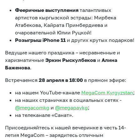
Фееричные выступления
талантливых
артистов кыргызской эстрады: Мирбека
Атабекова, Кайрата Примбердиева и
очаровательной Юлии Руцкой!
Розыгрыш iPhone 11
и других крутых подарков!
Ведущие нашего праздника – несравненные и
харизматичные
Эркин Рыскулбеков
и
Алина
Баженова
.
Встречаемся
28 апреля в 18:00
в прямом эфире:
на нашем YouTube-канале
MegaCom Kyrgyzstan
;
на наших страничках в социальных сетях -
@megacomkg
и
@megapaykg
;
на телеканале «Санат».
Присоединяйтесь к нашей вечеринке в честь 14-
летия MegaCom – зарядитесь отличным