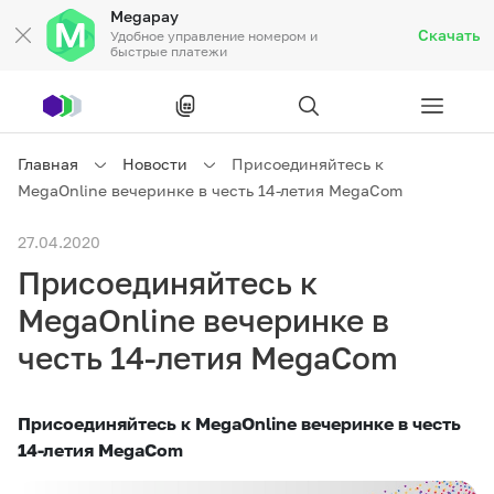
Megapay
Скачать
Удобное управление номером и
быстрые платежи
Рус
/
Кырг
Главная
Новости
Присоединяйтесь к
MegaOnline вечеринке в честь 14-летия MegaCom
Частным клиентам
27.04.2020
Присоединяйтесь к
Частным клиентам
Связь
MegaOnline вечеринке в
Бизнесу
честь 14-летия MegaCom
Тарифы
Акции
Роуминг
Присоединяйтесь к
MegaOnl
ine вечеринке в честь
14-летия MegaCom