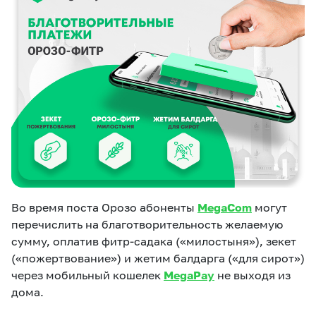
eSIM
M2M
Услуги
Компания
Все услуги
Развлечения
Соц.сети
Сервисы
О нас
Новости
Работа в MEGA
Звонки и SMS
Подбор номера
Доставка SIM
Во время поста Орозо абоненты
MegaCom
могут
перечислить на благотворительность желаемую
Карта офисов и
MegaTV
MegaPay
MegaKassa
сумму, оплатив фитр-садака («милостыня»), зекет
Партнерам
покрытие
(«пожертвование») и жетим балдарга («для сирот»)
через мобильный кошелек
MegaPay
не выходя из
дома.