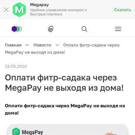
Megapay
Скачать
Удобное управление номером и
быстрые платежи
Рус
/
Кырг
Главная
Новости
Оплати фитр-садака через
MegaPay не выходя из дома!
Частным клиентам
19.05.2020
Оплати фитр-садака через
Частным клиентам
Связь
MegaPay не выходя из дома!
Бизнесу
Оплати фитр-садака через MegaPay не выходя из
Тарифы
Акции
Роуминг
дома!