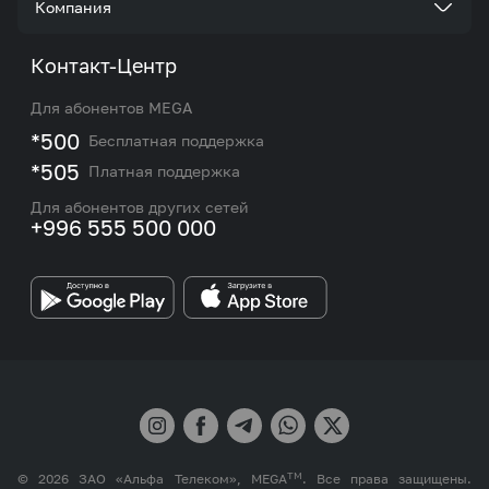
Компания
Акции и предложения
Тарифы
О нас
Контакт-Центр
Роуминг и международные звонки
Услуги
Новости
Для абонентов MEGA
eSIM
M2M
*500
Бесплатная поддержка
Карта покрытия сети и центров обслуживания
Подбор номера
*505
Платная поддержка
Контакты сотрудников отдела по работе с
Работа в MEGA
корпоративными и VIP клиентами
Для абонентов других сетей
+996 555 500 000
Партнерам
Бренд MEGA
TM
© 2026 ЗАО «Альфа Телеком», MEGA
. Все права защищены.